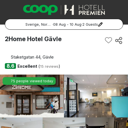
Sverige, Norge, Danmark
·
08 Aug - 10 Aug
·
2 Guests
Popular Destinations:
2Home Hotel Gävle
Hela Sverige
Staketgatan 44, Gävle
Stockholm
8.6
Excellent
(
)
15 reviews
Göteborg
75 people viewed today
Malmö
Hela Norge
Oslo