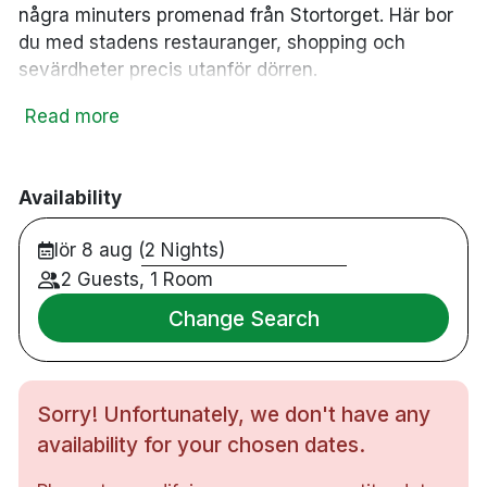
några minuters promenad från Stortorget. Här bor
du med stadens restauranger, shopping och
sevärdheter precis utanför dörren.
Hotellet passar både affärsresenärer och
Read more
weekendgäster och erbjuder bekvämt boende med
närhet till Gävle slott, Sveriges Fängelsemuseum
och Gävle Konserthus. För barnfamiljer ligger
Availability
Furuvik cirka 20 minuters bilresa från hotellet.
lör 8 aug (2 Nights)
Under vintermånaderna är den välkända
Gävlebocken dessutom inom bekvämt
2 Guests, 1 Room
promenadavstånd.
Change Search
800 meter från Gävle Centralstation
Några minuters promenad till Stortorget
Nära Gävle slott, Gävle Konserthus och
Sorry! Unfortunately, we don't have any
Sveriges Fängelsemuseum
availability for your chosen dates.
Cirka 20 minuters bilresa till Furuvik
Parkering i garage finns mot avgift (förbokas