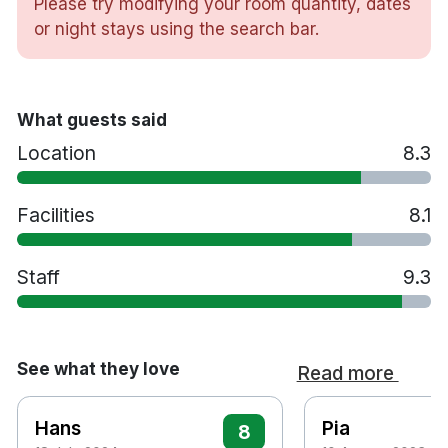
Please try modifying your room quantity, dates
direkt med hotellet)
or night stays using the search bar.
Husdjur är välkomna mot en avgift
What guests said
Location
8.3
Facilities
8.1
Staff
9.3
See what they love
Read more
Hans
Pia
8