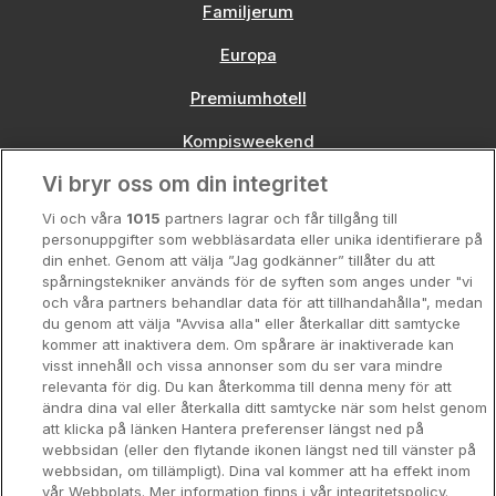
Familjerum
Europa
Premiumhotell
Kompisweekend
Vi bryr oss om din integritet
Storstadsweekend
Vi och våra
1015
partners lagrar och får tillgång till
Hotellrum under 995 kr
personuppgifter som webbläsardata eller unika identifierare på
din enhet. Genom att välja ”Jag godkänner” tillåter du att
Spahotell
spårningstekniker används för de syften som anges under "vi
och våra partners behandlar data för att tillhandahålla", medan
Sydsverige
du genom att välja "Avvisa alla" eller återkallar ditt samtycke
kommer att inaktivera dem. Om spårare är inaktiverade kan
Om Hotellpremien
visst innehåll och vissa annonser som du ser vara mindre
relevanta för dig. Du kan återkomma till denna meny för att
Nya hotell
ändra dina val eller återkalla ditt samtycke när som helst genom
att klicka på länken Hantera preferenser längst ned på
Stadsweekend
webbsidan (eller den flytande ikonen längst ned till vänster på
webbsidan, om tillämpligt). Dina val kommer att ha effekt inom
vår Webbplats. Mer information finns i vår integritetspolicy.