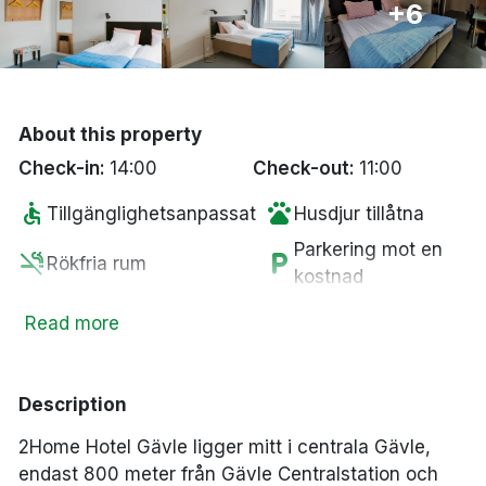
+6
Bergen
Hela Danmark
About this property
Done
Check-in:
14:00
Check-out:
11:00
accessible
pets
Tillgänglighetsanpassat
Husdjur tillåtna
Parkering mot en
smoke_free
local_parking
Rökfria rum
kostnad
tv
ev_station
Smart-TV
Elbilsladdare
Read more
coffee
wifi
Kaffe/te på rummet
Fritt WiFi
Description
2Home Hotel Gävle ligger mitt i centrala Gävle,
endast 800 meter från Gävle Centralstation och