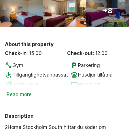
Bergen
+8
Hela Danmark
Done
About this property
Check-in:
15:00
Check-out:
12:00
fitness_center
local_parking
Gym
Parkering
accessible
pets
Tillgänglighetsanpassat
Husdjur tillåtna
smoke_free
tv
Rökfria rum
Smart-TV
sauna
Bastu
Read more
Description
2Home Stockholm South hittar du söder om