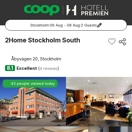
Stockholm
·
06 Aug - 08 Aug
·
2 Guests
Popular Destinations:
2Home Stockholm South
Hela Sverige
Åbyvägen 20, Stockholm
Stockholm
8.1
Excellent
(
)
4 reviews
Göteborg
43 people viewed today
Malmö
Hela Norge
Oslo