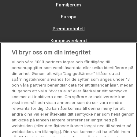
Familjerum
Europa
Premiumhotell
Kompisweekend
Vi bryr oss om din integritet
Storstadsweekend
Vi och våra
1013
partners lagrar och får tillgång till
Hotellrum under 995 kr
personuppgifter som webbläsardata eller unika identifierare på
din enhet. Genom att välja ”Jag godkänner” tillåter du att
Spahotell
spårningstekniker används för de syften som anges under "vi
och våra partners behandlar data för att tillhandahålla", medan
Sydsverige
du genom att välja "Avvisa alla" eller återkallar ditt samtycke
kommer att inaktivera dem. Om spårare är inaktiverade kan
Om Hotellpremien
visst innehåll och vissa annonser som du ser vara mindre
relevanta för dig. Du kan återkomma till denna meny för att
Nya hotell
ändra dina val eller återkalla ditt samtycke när som helst genom
att klicka på länken Hantera preferenser längst ned på
Stadsweekend
webbsidan (eller den flytande ikonen längst ned till vänster på
webbsidan, om tillämpligt). Dina val kommer att ha effekt inom