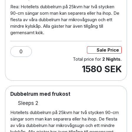
Tvätt- och strykrum
Rea: Hotellets dubbelrum på 25kvm har två stycken
Sen utcheckning till 15.00 mot en avgift på
90-cm sängar som man kan separera eller ha ihop. De
200 kronor
flesta av våra dubbelrum har mikrovågsugn och ett
Spjälsäng - måste bokas i förväg
mindre kylskåp. Alla gäster har även tillgång till
gemensamt kök.
Extrasäng mot en avgift på 200 kronor per natt
- måste bokas i förväg
Husdjur tillåts mot en avgift på 200 kronor per
Sale Price
0
dygn
Total price for
2 Nights
.
Gratis parkering i mån av plats - går ej att
1580 SEK
förboka
Parkering i garage i mån av plats för 75
kr/natt
15 minuters promenad till Årstabergs station
Dubbelrum med frukost
5 km till Ericsson Globe och Tele2 Arena
Sleeps 2
8.5 km till Stockholm Centralstation
Hotellets dubbelrum på 25kvm har två stycken 90-cm
35 minuters bilresa till Arlanda Flygplats
sängar som man kan separera eller ha ihop. De flesta
av våra dubbelrum har mikrovågsugn och ett mindre