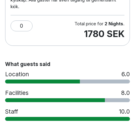
kylskåp. Alla gäster har även tillgång till gemensamt
kök.
Total price for
2 Nights
.
0
1780 SEK
What guests said
Location
6.0
Facilities
8.0
Staff
10.0