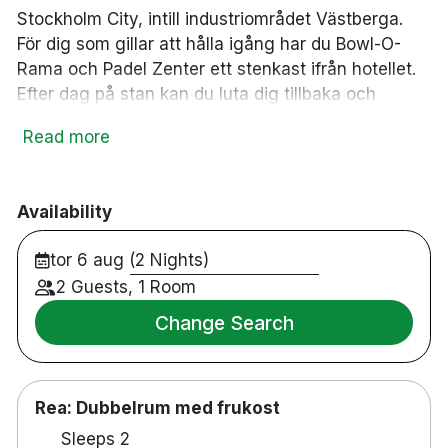
Stockholm City, intill industriområdet Västberga.
För dig som gillar att hålla igång har du Bowl-O-
Rama och Padel Zenter ett stenkast ifrån hotellet.
Efter dag på stan kan du luta dig tillbaka och
koppla av i hotellets bastu. Oavsett om du reser
Read more
ensam eller med familjen är 2Home Stockholm
South det perfekta hotellet för dig.
137 rum
Availability
Dubbelrum & familjerum
tor 6 aug (2 Nights)
Badrum med dusch
Gratis WiFi
2 Guests, 1 Room
Tv
Change Search
Värdeskåp
Skrivbord
Hårtork
Rea: Dubbelrum med frukost
Gratis gym & bastu
Sällskapsrum med biljard, dart & pingis
Sleeps 2