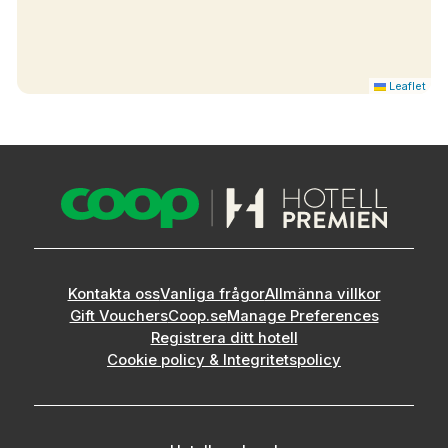
Vattenkokare
TV
Hårtork
Leaflet
Kontakta oss
Vanliga frågor
Allmänna villkor
Gift Vouchers
Coop.se
Manage Preferences
Registrera ditt hotell
Cookie policy & Integritetspolicy