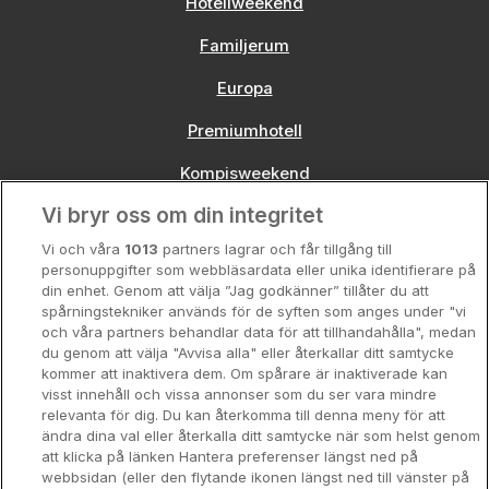
Hotellweekend
Familjerum
Europa
Premiumhotell
Kompisweekend
Vi bryr oss om din integritet
Storstadsweekend
Vi och våra
1013
partners lagrar och får tillgång till
Hotellrum under 995 kr
personuppgifter som webbläsardata eller unika identifierare på
din enhet. Genom att välja ”Jag godkänner” tillåter du att
Spahotell
spårningstekniker används för de syften som anges under "vi
och våra partners behandlar data för att tillhandahålla", medan
Sydsverige
du genom att välja "Avvisa alla" eller återkallar ditt samtycke
kommer att inaktivera dem. Om spårare är inaktiverade kan
Om Hotellpremien
visst innehåll och vissa annonser som du ser vara mindre
relevanta för dig. Du kan återkomma till denna meny för att
Nya hotell
ändra dina val eller återkalla ditt samtycke när som helst genom
att klicka på länken Hantera preferenser längst ned på
Stadsweekend
webbsidan (eller den flytande ikonen längst ned till vänster på