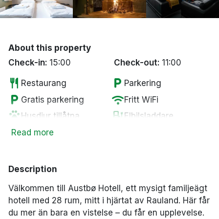
Bergen
Hela Danmark
About this property
Check-in:
15:00
Check-out:
11:00
Done
restaurant
local_parking
Restaurang
Parkering
local_parking
wifi
Gratis parkering
Fritt WiFi
pets
ev_station
Husdjur tillåtna
Elbilsladdare
local_bar
sauna
Bar
Bastu
Read more
coffee
smoke_free
Kaffe/te på rummet
Rökfria rum
tv
Smart-TV
Description
Välkommen till Austbø Hotell, ett mysigt familjeägt
hotell med 28 rum, mitt i hjärtat av Rauland. Här får
du mer än bara en vistelse – du får en upplevelse.