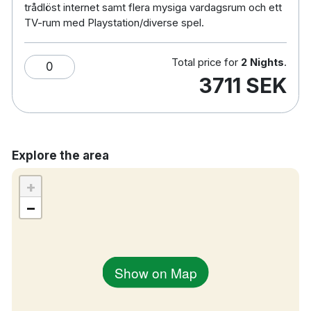
boende. Det handlar om minnen som varar. Boka
trådlöst internet samt flera mysiga vardagsrum och ett
din vistelse idag och upplev Austbø Hotell – där
TV-rum med Playstation/diverse spel.
natur och gästfrihet går hand i hand.
Total price for
2 Nights
.
0
3711 SEK
30 rum
Dubbelrum
Badrum med dusch
Restaurang
Explore the area
Bar
Gratis WiFi
+
TV
−
Hårtork
Frukostrestaurang
Gratis parkering
Show on Map
Elbilsladdare
Konferensrum
Bastu