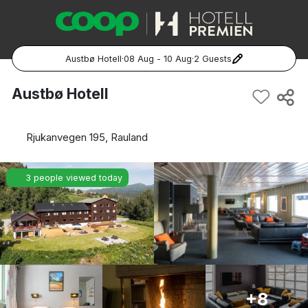
Austbø Hotell
·
08 Aug - 10 Aug
·
2 Guests
Popular Destinations:
Austbø Hotell
Hela Sverige
Rjukanvegen 195, Rauland
Stockholm
3 people viewed today
Göteborg
Malmö
Hela Norge
Oslo
+8