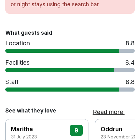
or night stays using the search bar.
Skrivbord
Hårtork
Vattenkokare
Kylskåp
What guests said
Gratis toalettartiklar
Location
8.8
Bastu
Gym
Restaurang Gyldenløve
Facilities
8.4
Bar
Tvättservice
Staff
8.8
Extrasäng mot en avgift
Husdjur tillåts mot en avgift
Handikappsanpassade rum finns tillgängliga
Gratis parkering
See what they love
Read more
Rökfritt
5 minuters promenad till Kongsbergstation
Maritha
Oddrun
9
40 minuters bilresa till Notodden flygplats
31 July 2023
23 November 202