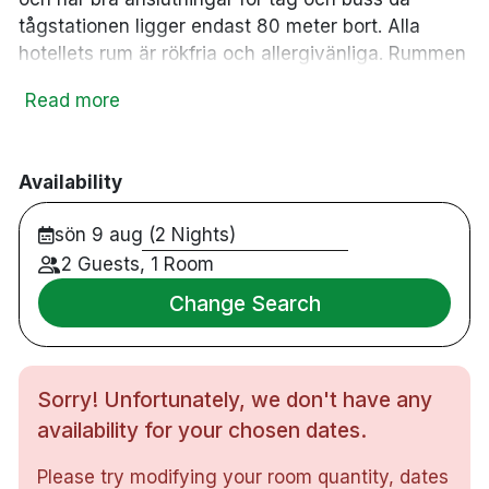
tågstationen ligger endast 80 meter bort. Alla
hotellets rum är rökfria och allergivänliga. Rummen
är bekväma och alla är utrustade med TV,
Read more
minikylskåp, vattenkokare, värdeskåp och
självklart dusch och toalett. Dessutom finns det
gott om arbetsutrymme i alla rum och gratis WiFi.
Availability
Hotellets trevliga restaurang har alltid varit känt för
sitt kök på den generösa a la carté-menyn hittar du
sön 9 aug (2 Nights)
allt från traditionella rätter till spännande nya rätter
2 Guests, 1 Room
och kända signaturrätter som Biff Gyldenløve och
Finnebiff.
Change Search
63 rum
Dubbelrum
Sorry! Unfortunately, we don't have any
Badrum med dusch
Gratis WiFi
availability for your chosen dates.
TV
Please try modifying your room quantity, dates
Värdeskåp