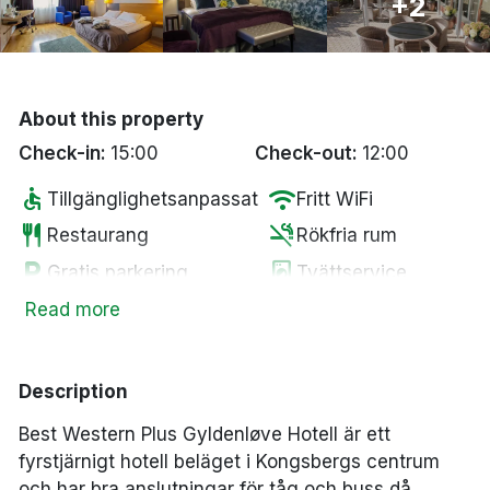
+2
Bergen
Hela Danmark
About this property
Done
Check-in:
15:00
Check-out:
12:00
accessible
wifi
Tillgänglighetsanpassat
Fritt WiFi
restaurant
smoke_free
Restaurang
Rökfria rum
local_parking
local_laundry_service
Gratis parkering
Tvättservice
fitness_center
local_bar
Gym
Bar
Read more
tv
coffee
Smart-TV
Kaffe/te på rummet
Description
Best Western Plus Gyldenløve Hotell är ett
fyrstjärnigt hotell beläget i Kongsbergs centrum
och har bra anslutningar för tåg och buss då