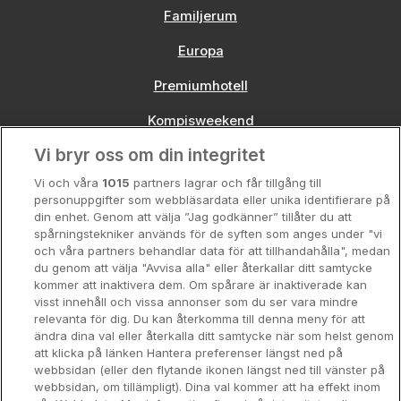
Familjerum
Europa
Premiumhotell
Kompisweekend
Vi bryr oss om din integritet
Storstadsweekend
Vi och våra
1015
partners lagrar och får tillgång till
Hotellrum under 995 kr
personuppgifter som webbläsardata eller unika identifierare på
din enhet. Genom att välja ”Jag godkänner” tillåter du att
Spahotell
spårningstekniker används för de syften som anges under "vi
och våra partners behandlar data för att tillhandahålla", medan
Sydsverige
du genom att välja "Avvisa alla" eller återkallar ditt samtycke
kommer att inaktivera dem. Om spårare är inaktiverade kan
Om Hotellpremien
visst innehåll och vissa annonser som du ser vara mindre
relevanta för dig. Du kan återkomma till denna meny för att
Nya hotell
ändra dina val eller återkalla ditt samtycke när som helst genom
att klicka på länken Hantera preferenser längst ned på
Stadsweekend
webbsidan (eller den flytande ikonen längst ned till vänster på
webbsidan, om tillämpligt). Dina val kommer att ha effekt inom