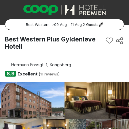
Best Western Plus Gyldenløve Hotell
·
09 Aug - 11 Aug
·
2 Guests
Popular Destinations:
Best Western Plus Gyldenløve
Hotell
Hela Sverige
Stockholm
Hermann Fossgt. 1, Kongsberg
8.9
Excellent
(
)
11 reviews
Göteborg
Malmö
Hela Norge
Oslo