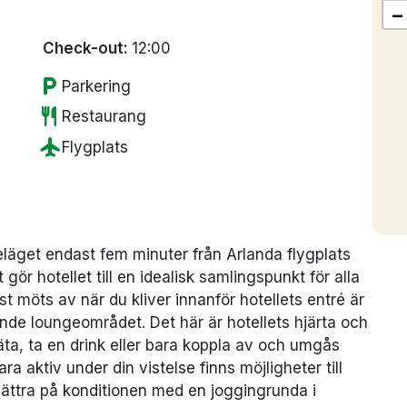
−
Check-out:
12:00
local_parking
Parkering
restaurant
Restaurang
flight
Flygplats
eläget endast fem minuter från Arlanda flygplats
gör hotellet till en idealisk samlingspunkt för alla
t möts av när du kliver innanför hotellets entré är
de loungeområdet. Det här är hotellets hjärta och
, äta, ta en drink eller bara koppla av och umgås
a aktiv under din vistelse finns möjligheter till
 bättra på konditionen med en joggingrunda i