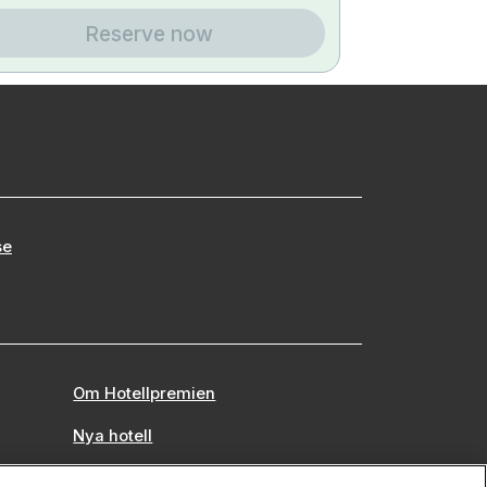
Reserve now
se
Om Hotellpremien
Nya hotell
Stadsweekend