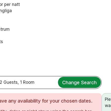
or per natt
ngliga
ntrum
ts
Change Search
2 Guests, 1 Room
Pl
ve any availability for your chosen dates.
wa