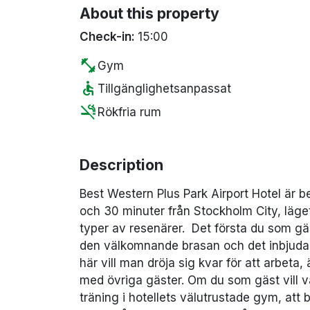
About this property
Check-in:
15:00
fitness_center
Gym
accessible
Tillgänglighetsanpassat
smoke_free
Rökfria rum
Description
Best Western Plus Park Airport Hotel är b
och 30 minuter från Stockholm City, läget 
typer av resenärer. Det första du som gäs
den välkomnande brasan och det inbjudan
här vill man dröja sig kvar för att arbeta
med övriga gäster. Om du som gäst vill var
träning i hotellets välutrustade gym, att