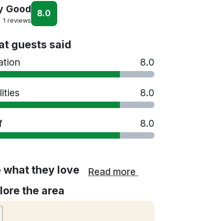
y Good
8.0
1 reviews
t guests said
ation
8.0
lities
8.0
f
8.0
 what they love
Read more
lore the area