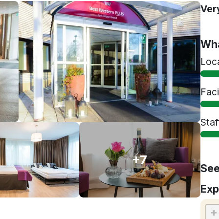
Ver
Wha
Loc
Faci
Staf
+7
See
Exp
+