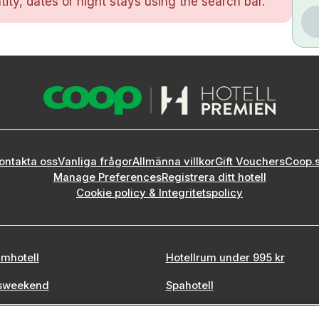
ity, dates or night stays using the search bar.
ontakta oss
Vanliga frågor
Allmänna villkor
Gift Vouchers
Coop.
Manage Preferences
Registrera ditt hotell
Cookie policy & Integritetspolicy
mhotell
Hotellrum under 995 kr
sweekend
Spahotell
tadsweekend
Sydsverige