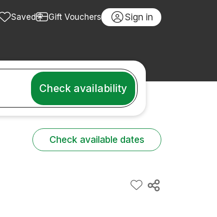
Sign in
Saved
Gift Vouchers
Check availability
Check available dates