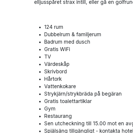
elljusspåret strax intill, eller gå en golfru
124 rum
Dubbelrum & familjerum
Badrum med dusch
Gratis WiFi
TV
Värdeskåp
Skrivbord
Hårtork
Vattenkokare
Strykjärn/strykbräda på begäran
Gratis toalettartiklar
Gym
Restaurang
Sen utcheckning till 15.00 mot en av
Spjälsäng tillgängligt - kontakta hotel