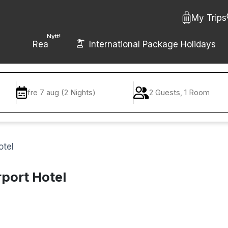
My Trips
Nytt!
Rea
International Package Holidays
fre 7 aug (2 Nights)
2 Guests, 1 Room
otel
rport Hotel