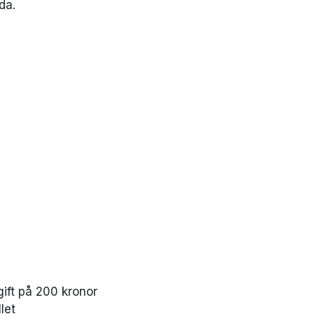
nda.
gift på 200 kronor
let