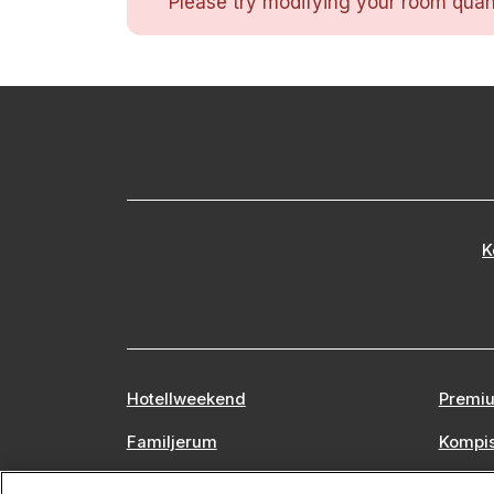
Please try modifying your room quant
K
Hotellweekend
Premiu
Familjerum
Kompi
Europa
Stors