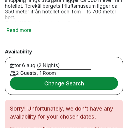
shopping längs Storgatan ligger ca 600 meter från
hotellet. Torekällbergets friluftsmuseum ligger ca
350 meter ifrån hotellet och Tom Tits 700 meter
bort.
Gratis Wi-Fi och parkering. Samtliga rum har
parkettgolv, tv, skrivbord och eget badrum.
Read more
Frukostbuffé ingår och serveras Varje morgon i vår
restaurang. Fri tillgång till ditt gym. Hotellets bar
erbjuder förutom goda cocktails också snacks och
lättare rätter varje dag i veckan.
Availability
Mot en extra
kostnad får du tillgång till vår SPA-avdelning med
pool och bastu.
tor 6 aug (2 Nights)
2 Guests, 1 Room
225 rum
Restaurang
Change Search
Bar/Lounge
Parkering mot avgift
Gym
Bastu
Sorry! Unfortunately, we don't have any
Spa
Pool
availability for your chosen dates.
Bubbelbad
Rullstolsanpassad