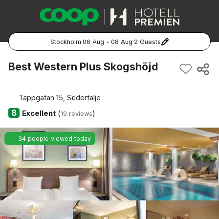
Stockholm
·
06 Aug - 08 Aug
·
2 Guests
Popular Destinations:
Best Western Plus Skogshöjd
Hela Sverige
Täppgatan 15, Södertälje
Stockholm
8
Excellent
(
)
19 reviews
Göteborg
34 people viewed today
Malmö
Hela Norge
Oslo