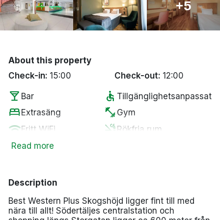
+5
Bergen
Hela Danmark
About this property
Done
Check-in:
15:00
Check-out:
12:00
local_bar
accessible
Bar
Tillgänglighetsanpassat
bed
fitness_center
Extrasäng
Gym
wifi
smoke_free
Fritt WiFi
Rökfria rum
local_parking
pets
Parkering
Husdjur tillåtna
Read more
pool
sauna
Pool
Bastu
spa
tv
Spa
Smart-TV
Description
room_service
local_laundry_service
Handduk
Tvättservice
Best Western Plus Skogshöjd ligger fint till med
nära till allt! Södertäljes centralstation och