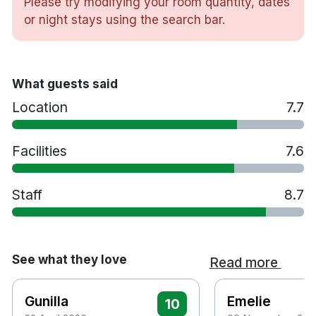
Please try modifying your room quantity, dates
Anpassad för husdjur - kontakta hotellet först,
or night stays using the search bar.
avgift kan tillkomma
Extra säng - kontakta hotellet först
What guests said
Location
7.7
Facilities
7.6
Staff
8.7
See what they love
Read more
Gunilla
Emelie
10