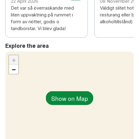
22 April 2026
08 November 202
Det var så överraskande med
Väldigt slitet hotel
liten uppvaktning på rummet i
resturang eller bar
form av nötter, godis o
alkoholtillstånd)
tandborstar. Vi blev glada!
Explore the area
+
−
Show on Map