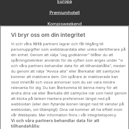
Europa
Premiumhotell
Kompisweekend
Vi bryr oss om din integritet
Storstadsweekend
Vi och våra
1013
partners lagrar och får tillgång till
Hotellrum under 995 kr
personuppgifter som webbläsardata eller unika identifierare på
din enhet. Genom att välja ”Jag godkänner” tillåter du att
Spahotell
spårningstekniker används för de syften som anges under "vi
och våra partners behandlar data för att tillhandahålla", medan
Sydsverige
du genom att välja "Avvisa alla" eller återkallar ditt samtycke
kommer att inaktivera dem. Om spårare är inaktiverade kan
Om Hotellpremien
visst innehåll och vissa annonser som du ser vara mindre
relevanta för dig. Du kan återkomma till denna meny för att
Nya hotell
ändra dina val eller återkalla ditt samtycke när som helst genom
att klicka på länken Hantera preferenser längst ned på
Stadsweekend
webbsidan (eller den flytande ikonen längst ned till vänster på
webbsidan, om tillämpligt). Dina val kommer att ha effekt inom
vår Webbplats. Mer information finns i vår integritetspolicy.
Vi och våra partners behandlar data för att
tillhandahålla:
Booking Enquiries:
info@hotellpremien.se