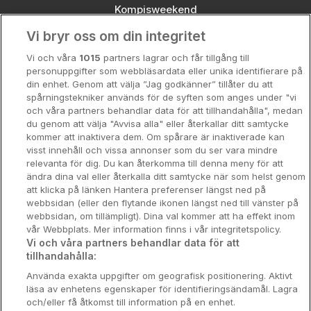
Kompisweekend
Vi bryr oss om din integritet
Storstadsweekend
Vi och våra
1015
partners lagrar och får tillgång till
Hotellrum under 995 kr
personuppgifter som webbläsardata eller unika identifierare på
din enhet. Genom att välja ”Jag godkänner” tillåter du att
Spahotell
spårningstekniker används för de syften som anges under "vi
och våra partners behandlar data för att tillhandahålla", medan
Sydsverige
du genom att välja "Avvisa alla" eller återkallar ditt samtycke
kommer att inaktivera dem. Om spårare är inaktiverade kan
Om Hotellpremien
visst innehåll och vissa annonser som du ser vara mindre
relevanta för dig. Du kan återkomma till denna meny för att
Nya hotell
ändra dina val eller återkalla ditt samtycke när som helst genom
att klicka på länken Hantera preferenser längst ned på
Stadsweekend
webbsidan (eller den flytande ikonen längst ned till vänster på
webbsidan, om tillämpligt). Dina val kommer att ha effekt inom
vår Webbplats. Mer information finns i vår integritetspolicy.
Vi och våra partners behandlar data för att
tillhandahålla:
Booking Enquiries:
info@hotellpremien.se
Använda exakta uppgifter om geografisk positionering. Aktivt
Hotellsupport:
scandinavian@digibreaks.com
läsa av enhetens egenskaper för identifieringsändamål. Lagra
och/eller få åtkomst till information på en enhet.