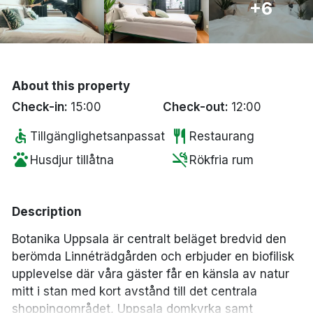
+6
Bergen
Hela Danmark
About this property
Done
Check-in:
15:00
Check-out:
12:00
accessible
restaurant
Tillgänglighetsanpassat
Restaurang
pets
smoke_free
Husdjur tillåtna
Rökfria rum
Description
Botanika Uppsala är centralt beläget bredvid den
berömda Linnéträdgården och erbjuder en biofilisk
upplevelse där våra gäster får en känsla av natur
mitt i stan med kort avstånd till det centrala
shoppingområdet, Uppsala domkyrka samt