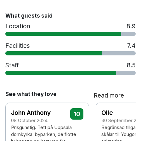
Gratis WiFi
Smart-TV
What guests said
Strykjärn/strykbräda på begäran
Location
8.9
2 barer - Highballer Bar och Xampagneria
Husdjur tillåts mot en avgift på 250 kronor per
Facilities
7.4
vistelse
Handikappsanpassade rum finns tillgängliga
Rökfritt
Staff
8.5
8 minuters promenad till Uppsala Domkyrka
13 minuters promenad till Uppsala
centralstation
33 minuters bilresa till Arlanda Flygplats
See what they love
Read more
John Anthony
Olle
10
08 October 2024
30 September 20
Prisgunstig. Tett på Uppsala
Begränsad tillgäng
domkyrka, byparken, de flotte
skålar till Yougort.