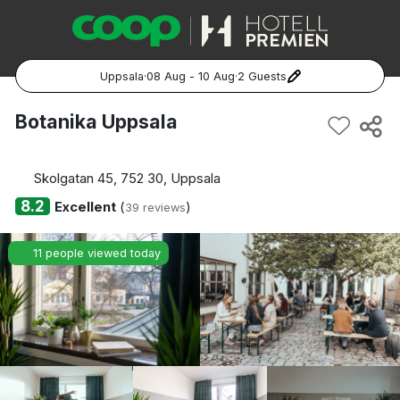
Uppsala
·
08 Aug - 10 Aug
·
2 Guests
Popular Destinations:
Botanika Uppsala
Hela Sverige
Skolgatan 45, 752 30, Uppsala
Stockholm
8.2
Excellent
(
)
39 reviews
Göteborg
11 people viewed today
Malmö
Hela Norge
Oslo