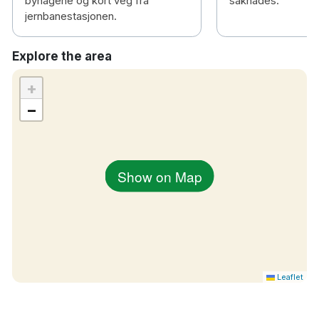
byhagene og kort veg fra
saknades.
jernbanestasjonen.
Explore the area
+
−
Show on Map
Leaflet