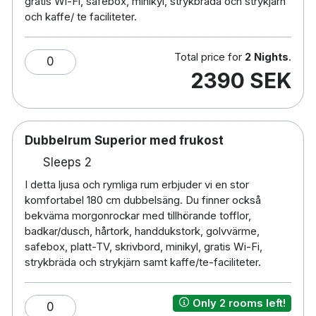
Gratis dagstidning
gratis Wi-Fi, safebox, minikyl, strykbräda och strykjärn
och kaffe/ te faciliteter.
Tvättservice
Samarbete med närliggande gym
Frukostestaurang
Total price for
2 Nights
.
0
Spjälsäng mot en avgift på 100 kronor per natt
2390 SEK
Handikappsanpassade rum finns tillgängliga
Gratis parkering
Rökfritt
Dubbelrum Superior med frukost
3 minuters promenad till Bällsta bro
spårvagnshållplats
Sleeps 2
40 minuters promenad till Friends Arena &
I detta ljusa och rymliga rum erbjuder vi en stor
Westfield Mall of Scandinavia
komfortabel 180 cm dubbelsäng. Du finner också
3 minuters bilresa till Bromma Flygplats
bekväma morgonrockar med tillhörande tofflor,
30 minuters bilresa till Arlanda Flygplats
badkar/dusch, hårtork, handdukstork, golvvärme,
safebox, platt-TV, skrivbord, minikyl, gratis Wi-Fi,
strykbräda och strykjärn samt kaffe/te-faciliteter.
Only 2 rooms left!
0