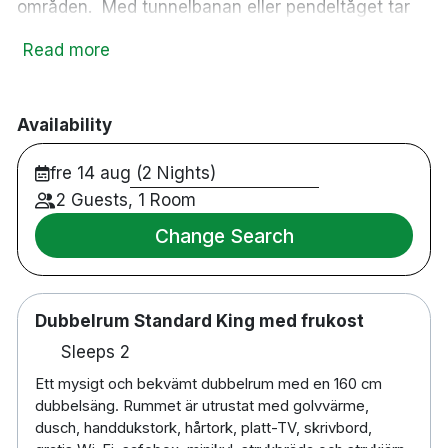
områden. Med tunnelbanan eller pendeltåget tar
du dig in till hjärtat av Stockholm på endast 8
Read more
minuter. Här blandas den gustavianska stilen med
den Asiatiska i fräscha och luftiga rum. Alla rum är
inredda med kristallkrona och handsnickrat
Availability
möblemang. Sängarna är av högsta kvalitet och
lakanen av exklusivt bomull från Kina.
fre 14 aug (2 Nights)
73 rum
2 Guests, 1 Room
Dubbelrum
Change Search
Badrum med dusch eller badkar
Gratis WiFi
TV
Dubbelrum Standard King med frukost
Värdeskåp
Skrivbord
Sleeps 2
Hårtork
Ett mysigt och bekvämt dubbelrum med en 160 cm
Vattenkokare
dubbelsäng. Rummet är utrustat med golvvärme,
Room service
dusch, handdukstork, hårtork, platt-TV, skrivbord,