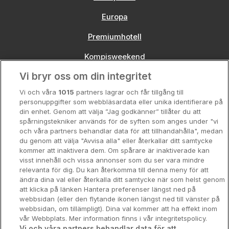
Europa
Premiumhotell
Kompisweekend
Vi bryr oss om din integritet
Storstadsweekend
Vi och våra
1015
partners lagrar och får tillgång till
Hotellrum under 995 kr
personuppgifter som webbläsardata eller unika identifierare på
din enhet. Genom att välja ”Jag godkänner” tillåter du att
Spahotell
spårningstekniker används för de syften som anges under "vi
och våra partners behandlar data för att tillhandahålla", medan
Sydsverige
du genom att välja "Avvisa alla" eller återkallar ditt samtycke
kommer att inaktivera dem. Om spårare är inaktiverade kan
Om Hotellpremien
visst innehåll och vissa annonser som du ser vara mindre
relevanta för dig. Du kan återkomma till denna meny för att
Nya hotell
ändra dina val eller återkalla ditt samtycke när som helst genom
att klicka på länken Hantera preferenser längst ned på
Stadsweekend
webbsidan (eller den flytande ikonen längst ned till vänster på
webbsidan, om tillämpligt). Dina val kommer att ha effekt inom
vår Webbplats. Mer information finns i vår integritetspolicy.
Vi och våra partners behandlar data för att