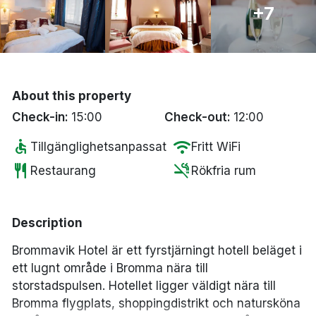
+7
Bergen
Hela Danmark
Done
About this property
Check-in:
15:00
Check-out:
12:00
accessible
wifi
Tillgänglighetsanpassat
Fritt WiFi
restaurant
smoke_free
Restaurang
Rökfria rum
Description
Brommavik Hotel är ett fyrstjärningt hotell beläget i
ett lugnt område i Bromma nära till
storstadspulsen. Hotellet ligger väldigt nära till
Bromma flygplats, shoppingdistrikt och natursköna