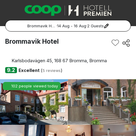
Brommavik Hotel
·
14 Aug - 16 Aug
·
2 Guests
Popular Destinations:
Brommavik Hotel
Hela Sverige
Karlsbodavägen 45, 168 67 Bromma, Bromma
Stockholm
9.2
Excellent
(
)
5 reviews
Göteborg
102 people viewed today
Malmö
Hela Norge
Oslo