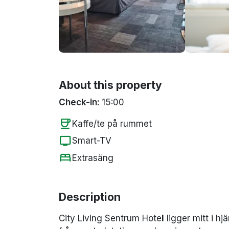
About this property
Check-in:
15:00
coffee
Kaffe/te på rummet
tv
Smart-TV
bed
Extrasäng
Description
City Living Sentrum Hote
l
ligger mitt i h