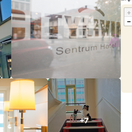
+
−
+7