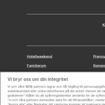
K
Hotellweekend
Premiu
Familjerum
Kompi
Europa
Stors
Vi bryr oss om din integritet
Vi och våra
1015
partners lagrar och får tillgång till personuppgif
webbläsardata eller unika identifierare på din enhet. Genom att vä
godkänner” tillåter du att spårningstekniker används för de syft
"vi och våra partners behandlar data för att tillhandahålla", meda
"Avvisa alla" eller återkallar ditt samtycke kommer att inaktivera 