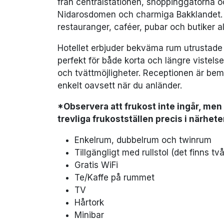
från centralstationen, shoppinggatorna
Nidarosdomen och charmiga Bakklandet. 
restauranger, caféer, pubar och butiker alld
Hotellet erbjuder bekväma rum utrustade 
perfekt för både korta och längre vistelse
och tvättmöjligheter. Receptionen är bem
enkelt oavsett när du anländer.
*Observera att frukost inte ingår, men 
trevliga frukostställen precis i närhete
Enkelrum, dubbelrum och twinrum
Tillgängligt med rullstol (det finns tv
Gratis WiFi
Te/Kaffe på rummet
TV
Hårtork
Minibar