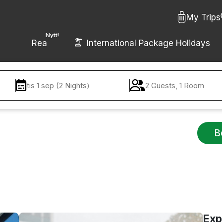
My Trips
Nytt!
Rea
International Package Holidays
tis 1 sep (2 Nights)
2 Guests, 1 Room
B
Exp