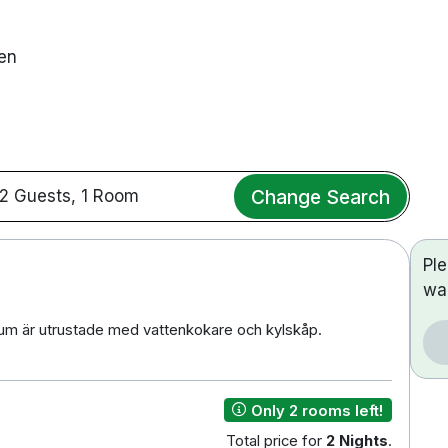
nen
Change Search
2 Guests, 1 Room
Pl
wa
um är utrustade med vattenkokare och kylskåp.
Only 2 rooms left!
Total price for
2 Nights
.