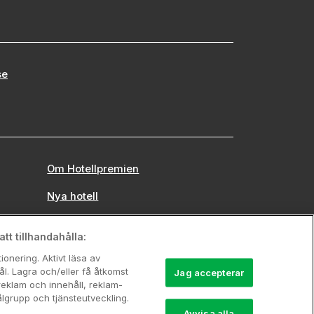
se
Om Hotellpremien
Nya hotell
Stadsweekend
tt tillhandahålla:
onering. Aktivt läsa av
l. Lagra och/eller få åtkomst
Jag accepterar
reklam och innehåll, reklam-
grupp och tjänsteutveckling.
Avvisa alla