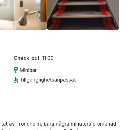
Check-out:
11:00
wine_bar
Minibar
accessible
Tillgänglighetsanpassat
järtat av Trondheim, bara några minuters promenad