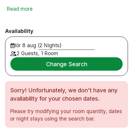
middag kan avnjutas i hotellets restaurang.
Read more
Hotellets fokus är på bekvämlighet och personlig
service. Restaurangen och baren håller öppet hela
dagen. Alla rum är inredda med gästens
Availability
bekvämlighet i åtanke. Med sitt centrala läge är
Comfort Hotel Vesterbro den ideala basen för att
lör 8 aug (2 Nights)
utforska den danska huvudstaden.
2 Guests, 1 Room
400 rum
Change Search
Dubbelrum
Badrum med dusch eller badkar
Gratis WiFi
Sorry! Unfortunately, we don't have any
LCD-TV
Skrivbord
availability for your chosen dates.
Hårtork
Please try modifying your room quantity, dates
Strykjärn/strykbräda
or night stays using the search bar.
Restaurang
Bar