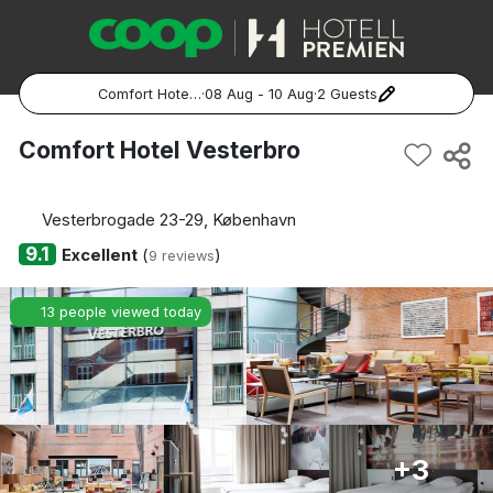
Comfort Hotel Vesterbro
·
08 Aug - 10 Aug
·
2 Guests
Popular Destinations:
Comfort Hotel Vesterbro
Hela Sverige
Vesterbrogade 23-29, København
Stockholm
9.1
Excellent
(
)
9 reviews
Göteborg
13 people viewed today
Malmö
Hela Norge
Oslo
+3