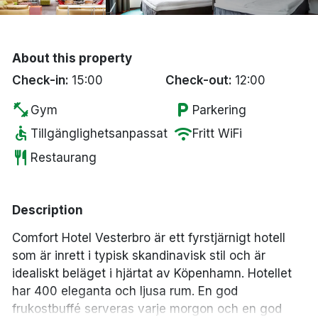
Bergen
Hela Danmark
About this property
Check-in:
15:00
Check-out:
12:00
Done
fitness_center
local_parking
Gym
Parkering
accessible
wifi
Tillgänglighetsanpassat
Fritt WiFi
restaurant
Restaurang
Description
Comfort Hotel Vesterbro är ett fyrstjärnigt hotell
som är inrett i typisk skandinavisk stil och är
idealiskt beläget i hjärtat av Köpenhamn. Hotellet
har 400 eleganta och ljusa rum. En god
frukostbuffé serveras varje morgon och en god