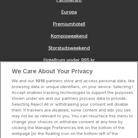
Europa
Premiumhotell
Kompisweekend
Storstadsweekend
Hotellrum under 995 kr
We Care About Your Privacy
Spahotell
We and our
1015
partners store and access personal data, like
Sydsverige
browsing data or unique identifiers, on your device. Selecting I
Accept enables tracking technologies to support the purposes
Om Hotellpremien
shown under we and our partners process data to provide.
Selecting Reject All or withdrawing your consent will disable
Nya hotell
them. If trackers are disabled, some content and ads you see
may not be as relevant to you. You can resurface this menu to
Stadsweekend
change your choices or withdraw consent at any time by
clicking the Manage Preferences link on the bottom of the
webpage [or the floating icon on the bottom-left of the