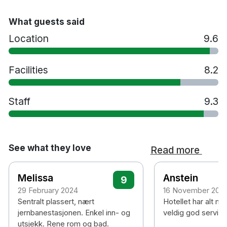
Tvättservice
Tidig incheckning mot en avgift - i mån av
What guests said
plats
Location
9.6
Spjälsäng mot en avgift
Extrasäng mot en avgift
Husdjur tillåts mot en avgift
Facilities
8.2
Parkering mot en avgift
Rökfritt
Staff
9.3
5 minuters promenad till Köpenhamns
centralstation
10 minuters promenad till Tivoli
25 minuters bilresa till Köpenhamn Kastrup
See what they love
Read more
flygplats
Melissa
Anstein
9
29 February 2024
16 November 202
Sentralt plassert, nært
Hotellet har alt m
jernbanestasjonen. Enkel inn- og
veldig god service
utsjekk. Rene rom og bad.