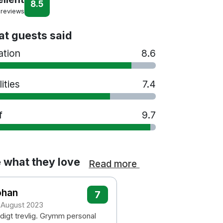
8.5
 reviews
t guests said
ation
8.6
lities
7.4
f
9.7
 what they love
Read more
ohan
7
 August 2023
ldigt trevlig. Grymm personal