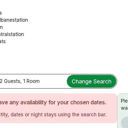
a
elbanestation
an
tralstation
ats
Change Search
2 Guests, 1 Room
Pl
ve any availability for your chosen dates.
wa
ity, dates or night stays using the search bar.