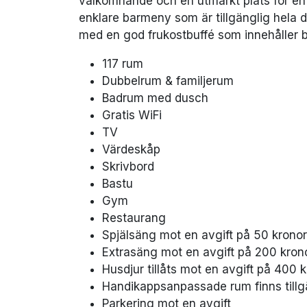
välkomnande och en utmärkt plats för en d
enklare barmeny som är tillgänglig hela 
med en god frukostbuffé som innehåller b
117 rum
Dubbelrum & familjerum
Badrum med dusch
Gratis WiFi
TV
Värdeskåp
Skrivbord
Bastu
Gym
Restaurang
Spjälsäng mot en avgift på 50 kronor
Extrasäng mot en avgift på 200 kron
Husdjur tillåts mot en avgift på 400 k
Handikappsanpassade rum finns tillg
Parkering mot en avgift