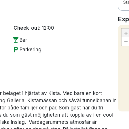
Stä
Exp
Check-out:
12:00
+
local_bar
Bar
−
local_parking
Parkering
beläget i hjärtat av Kista. Med bara en kort
ing Galleria, Kistamässan och såväl tunnelbanan in
 för både familjer och par. Som gäst har du fri
es du som gäst möjligheten att koppla av i en cool
iska inslag. Vardagsrummets atmosfär är