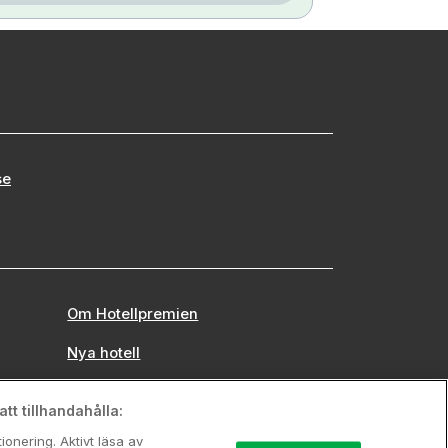
se
Om Hotellpremien
Nya hotell
Stadsweekend
tt tillhandahålla:
onering. Aktivt läsa av