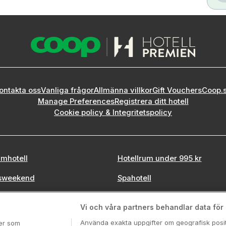
ontakta oss
Vanliga frågor
Allmänna villkor
Gift Vouchers
Coop.
Manage Preferences
Registrera ditt hotell
Cookie policy & Integritetspolicy
mhotell
Hotellrum under 995 kr
sweekend
Spahotell
tadsweekend
Sydsverige
Vi och våra partners behandlar data för a
Använda exakta uppgifter om geografisk positi
ter som