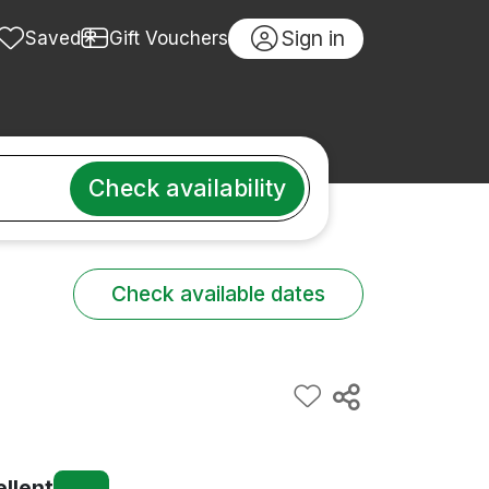
Sign in
Saved
Gift Vouchers
Check availability
Check available dates
ellent