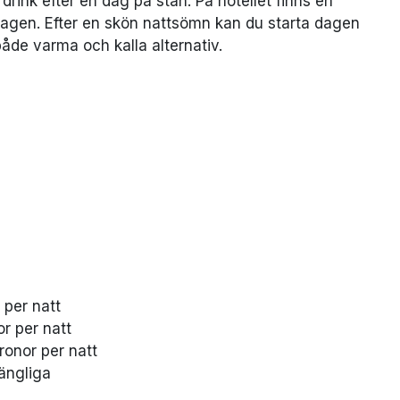
rink efter en dag på stan. På hotellet finns en
dagen. Efter en skön nattsömn kan du starta dagen
åde varma och kalla alternativ.
 per natt
or per natt
ronor per natt
ängliga