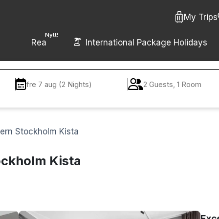
My Trips
Nytt!
Rea
International Package Holidays
fre 7 aug (2 Nights)
2 Guests, 1 Room
ern Stockholm Kista
ockholm Kista
Exc