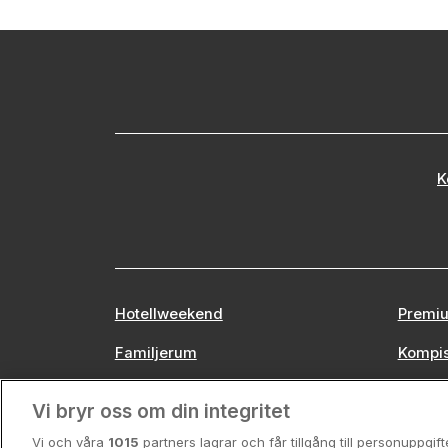
K
Hotellweekend
Premiu
Familjerum
Kompi
Europa
Stors
Vi bryr oss om din integritet
Vi och våra
1015
partners lagrar och får tillgång till personuppgif