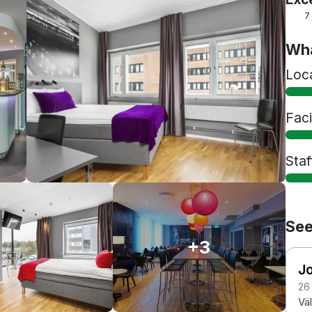
7
Wha
Loc
Faci
Staf
See
+3
J
26
Vä