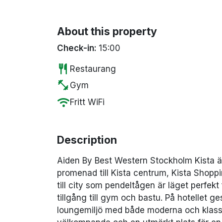
About this property
Check-in:
15:00
restaurant
Restaurang
fitness_center
Gym
wifi
Fritt WiFi
Description
Aiden By Best Western Stockholm Kista är 
promenad till Kista centrum, Kista Shopp
till city som pendeltågen är läget perfekt
tillgång till gym och bastu. På hotellet g
loungemiljö med både moderna och klass