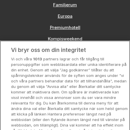
Familjerum
Europa
Premiumhotell
Kompisweekend
Vi bryr oss om din integritet
Storstadsweekend
Vi och våra
1013
partners lagrar och får tillgång till
Hotellrum under 995 kr
personuppgifter som webbläsardata eller unika identifierare på
din enhet. Genom att välja ”Jag godkänner” tillåter du att
Spahotell
spårningstekniker används för de syften som anges under "vi
och våra partners behandlar data för att tillhandahålla", medan
Sydsverige
du genom att välja "Avvisa alla" eller återkallar ditt samtycke
kommer att inaktivera dem. Om spårare är inaktiverade kan
Om Hotellpremien
visst innehåll och vissa annonser som du ser vara mindre
relevanta för dig. Du kan återkomma till denna meny för att
Nya hotell
ändra dina val eller återkalla ditt samtycke när som helst genom
att klicka på länken Hantera preferenser längst ned på
Stadsweekend
webbsidan (eller den flytande ikonen längst ned till vänster på
webbsidan, om tillämpligt). Dina val kommer att ha effekt inom