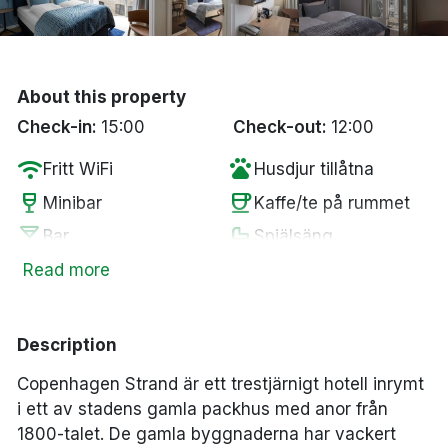
Bergen
Hela Danmark
About this property
Check-in:
15:00
Check-out:
12:00
Done
wifi
pets
Fritt WiFi
Husdjur tillåtna
wine_bar
coffee
Minibar
Kaffe/te på rummet
local_bar
crib
Bar
Spjälsäng
chair
Lounge
Read more
Description
Copenhagen Strand är ett trestjärnigt hotell inrymt
i ett av stadens gamla packhus med anor från
1800-talet. De gamla byggnaderna har vackert