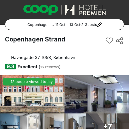
Copenhagen Strand
·
11 Oct - 13 Oct
·
2 Guests
Popular Destinations:
Copenhagen Strand
Hela Sverige
Havnegade 37, 1058, København
Stockholm
9.3
Excellent
(
)
16 reviews
Göteborg
12 people viewed today
Malmö
Hela Norge
Oslo
+7