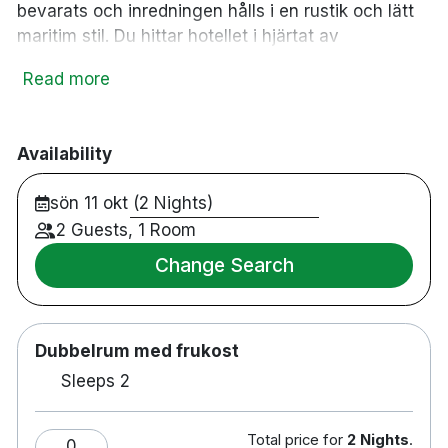
bevarats och inredningen hålls i en rustik och lätt
maritim stil. Du hittar hotellet i hjärtat av
Köpenhamn, bara några minuters promenad från
Read more
Nyhavn, Strøget och Tivoli. Härifrån har du även
bra kommunikationer till Köpenhamns flygplats.
Hotellet erbjuder tysta rum med gratis Wi-Fi och
Availability
alla rum har en minibar, TV och ett skrivbord.
sön 11 okt (2 Nights)
174 rum
Dubbelrum
2 Guests, 1 Room
Badrum med dusch
Change Search
Gratis WiFi
TV
Värdeskåp
Dubbelrum med frukost
Skrivbord
Hårtork
Sleeps 2
Vattenkokare
Strykjärn/strykbräda
Total price for
2 Nights
.
0