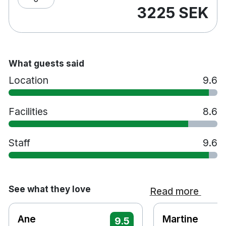
Gratis toalettartiklar
3225 SEK
Room service
Frukostrestaurang
Bar
Tvättservice
What guests said
Spjälsäng mot en avgift
Husdjur tillåts mot en avgift
Location
9.6
Parkering mot en avgift
Rökfritt
Facilities
8.6
5 minuters promenad till Kongens Nytorv
station
20 minuters promenad till Tivoli
Staff
9.6
25 minuters bilresa till Köpenhamn Kastrup
flygplats
See what they love
Read more
Ane
Martine
9.5