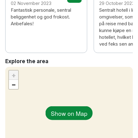
02 November 2023
29 October 2023
Fantastisk personale, sentral
Sentralt hotell i litt
beliggenhet og god frokost.
omgivelser, som p
Anbefales!
på reise med baby
kunne kjøpe en ma
hotellet, hvilket h
ved feks sen ank
Explore the area
+
−
Show on Map