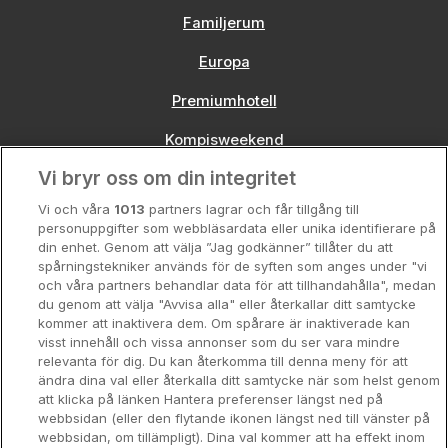
Familjerum
Europa
Premiumhotell
Kompisweekend
Vi bryr oss om din integritet
Storstadsweekend
Vi och våra
1013
partners lagrar och får tillgång till
Hotellrum under 995 kr
personuppgifter som webbläsardata eller unika identifierare på
din enhet. Genom att välja ”Jag godkänner” tillåter du att
Spahotell
spårningstekniker används för de syften som anges under "vi
och våra partners behandlar data för att tillhandahålla", medan
Sydsverige
du genom att välja "Avvisa alla" eller återkallar ditt samtycke
kommer att inaktivera dem. Om spårare är inaktiverade kan
Om Hotellpremien
visst innehåll och vissa annonser som du ser vara mindre
relevanta för dig. Du kan återkomma till denna meny för att
Nya hotell
ändra dina val eller återkalla ditt samtycke när som helst genom
att klicka på länken Hantera preferenser längst ned på
Stadsweekend
webbsidan (eller den flytande ikonen längst ned till vänster på
webbsidan, om tillämpligt). Dina val kommer att ha effekt inom