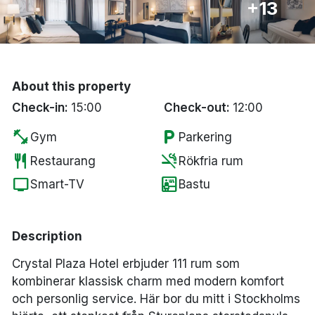
+13
Bergen
Hela Danmark
About this property
Done
Check-in:
15:00
Check-out:
12:00
fitness_center
local_parking
Gym
Parkering
restaurant
smoke_free
Restaurang
Rökfria rum
tv
sauna
Smart-TV
Bastu
Description
Crystal Plaza Hotel erbjuder 111 rum som
kombinerar klassisk charm med modern komfort
och personlig service. Här bor du mitt i Stockholms