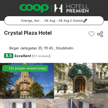
Sverige, Norge, Danmark
·
06 Aug - 08 Aug
·
2 Guests
Popular Destinations:
Crystal Plaza Hotel
Hela Sverige
Birger Jarlsgatan 35, 111 45 , Stockholm
Stockholm
8.5
Excellent
(
)
51 reviews
Göteborg
132 people viewed today
Malmö
Hela Norge
Oslo