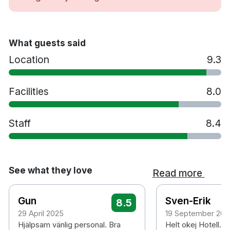
Dubbelrum
Badrum med dusch
Gratis WiFi
What guests said
TV
Location
9.3
Värdeskåp
Skrivbord
Hårtork
Facilities
8.0
Strykrum
Lunchrestaurang
Staff
8.4
Parkering mot en avgift (måste förbokas)
Rökfritt
7 minuter promenad till Östermalmstorg
tunnelbanestation
See what they love
Read more
17 minuters promenad till Stockholm
centralstation
Gun
Sven-Erik
8.5
18 minuters promenad till Gamla Stan
29 April 2025
19 September 202
30 minuters promenad till Djurgården
Hjälpsam vänlig personal. Bra
Helt okej Hotell. L
37 minuters bilresa till Arlanda flygplats