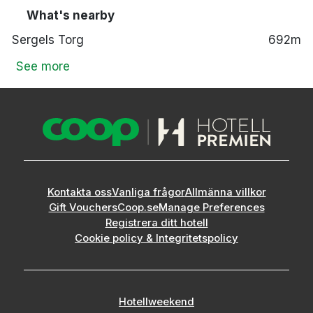
What's nearby
Sergels Torg
692m
See more
Kontakta oss
Vanliga frågor
Allmänna villkor
Gift Vouchers
Coop.se
Manage Preferences
Registrera ditt hotell
Cookie policy & Integritetspolicy
Hotellweekend