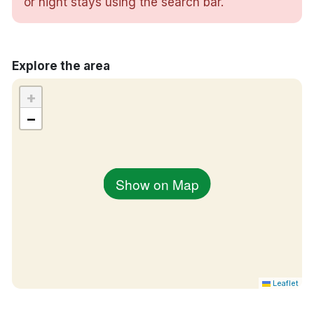
or night stays using the search bar.
Djurvänligt
Rökfritt
Hiss
300m till Helsingborg centralstation
Explore the area
+
−
Show on Map
Leaflet