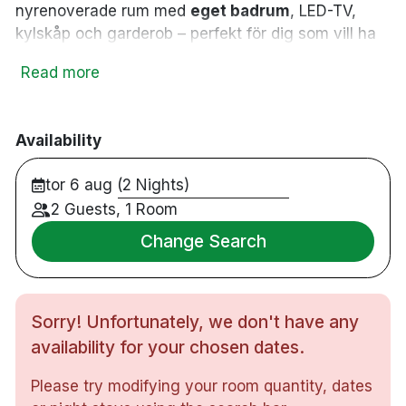
nyrenoverade rum med
eget badrum
, LED-TV,
kylskåp och garderob – perfekt för dig som vill ha
hotellkänsla till smart pris. Som Coop-medlem ingår
Read more
en generös frukostbuffé, och du har dessutom
tillgång till kostnadsfritt Wi-Fi. Med shopping runt
hörnet och sevärdheter som Dunkers kulturhus och
Availability
medeltida tornet Kärnan på bekvämt gångavstånd,
är detta en ideal bas för både weekend och
tor 6 aug (2 Nights)
jobbresa.
2 Guests, 1 Room
Dubbelrum
Change Search
Frukostbuffé
Gratis Wi-Fi
Parkeringshus (175 kr / dygn)
Sorry! Unfortunately, we don't have any
Elbilsladdare
Tillgänglighetsanpassat
availability for your chosen dates.
Tvättservice
Please try modifying your room quantity, dates
Strykmöjligheter