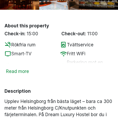
Bergen
Hela Danmark
About this property
Check-in:
15:00
Check-out:
11:00
Done
smoke_free
local_laundry_service
Rökfria rum
Tvättservice
tv
wifi
Smart-TV
Fritt WiFi
Parkering mot en
pets
local_parking
Husdjur tillåtna
kostnad
Read more
ev_station
Elbilsladdare
Description
Upplev Helsingborg från bästa läget – bara ca 300
meter från Helsingborg C/Knutpunkten och
färjeterminalen. På Dream Luxury Hostel bor du i