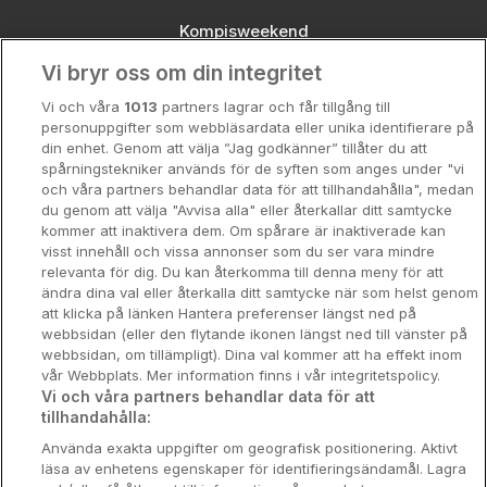
Kompisweekend
Vi bryr oss om din integritet
Storstadsweekend
Vi och våra
1013
partners lagrar och får tillgång till
Hotellrum under 995 kr
personuppgifter som webbläsardata eller unika identifierare på
din enhet. Genom att välja ”Jag godkänner” tillåter du att
Spahotell
spårningstekniker används för de syften som anges under "vi
och våra partners behandlar data för att tillhandahålla", medan
Sydsverige
du genom att välja "Avvisa alla" eller återkallar ditt samtycke
kommer att inaktivera dem. Om spårare är inaktiverade kan
Om Hotellpremien
visst innehåll och vissa annonser som du ser vara mindre
relevanta för dig. Du kan återkomma till denna meny för att
Nya hotell
ändra dina val eller återkalla ditt samtycke när som helst genom
att klicka på länken Hantera preferenser längst ned på
Stadsweekend
webbsidan (eller den flytande ikonen längst ned till vänster på
webbsidan, om tillämpligt). Dina val kommer att ha effekt inom
vår Webbplats. Mer information finns i vår integritetspolicy.
Vi och våra partners behandlar data för att
tillhandahålla:
Booking Enquiries:
info@hotellpremien.se
Använda exakta uppgifter om geografisk positionering. Aktivt
Hotellsupport:
scandinavian@digibreaks.com
läsa av enhetens egenskaper för identifieringsändamål. Lagra