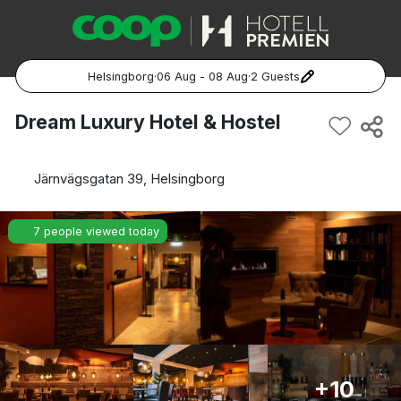
Helsingborg
·
06 Aug - 08 Aug
·
2 Guests
Popular Destinations:
Dream Luxury Hotel & Hostel
Hela Sverige
Järnvägsgatan 39, Helsingborg
Stockholm
7 people viewed today
Göteborg
Malmö
Hela Norge
Oslo
+10