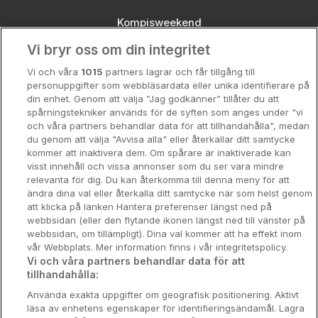
Kompisweekend
Vi bryr oss om din integritet
Storstadsweekend
Vi och våra
1015
partners lagrar och får tillgång till
Hotellrum under 995 kr
personuppgifter som webbläsardata eller unika identifierare på
din enhet. Genom att välja ”Jag godkänner” tillåter du att
Spahotell
spårningstekniker används för de syften som anges under "vi
och våra partners behandlar data för att tillhandahålla", medan
Sydsverige
du genom att välja "Avvisa alla" eller återkallar ditt samtycke
kommer att inaktivera dem. Om spårare är inaktiverade kan
Om Hotellpremien
visst innehåll och vissa annonser som du ser vara mindre
relevanta för dig. Du kan återkomma till denna meny för att
Nya hotell
ändra dina val eller återkalla ditt samtycke när som helst genom
att klicka på länken Hantera preferenser längst ned på
Stadsweekend
webbsidan (eller den flytande ikonen längst ned till vänster på
webbsidan, om tillämpligt). Dina val kommer att ha effekt inom
vår Webbplats. Mer information finns i vår integritetspolicy.
Vi och våra partners behandlar data för att
tillhandahålla:
Booking Enquiries:
info@hotellpremien.se
Använda exakta uppgifter om geografisk positionering. Aktivt
Hotellsupport:
scandinavian@digibreaks.com
läsa av enhetens egenskaper för identifieringsändamål. Lagra