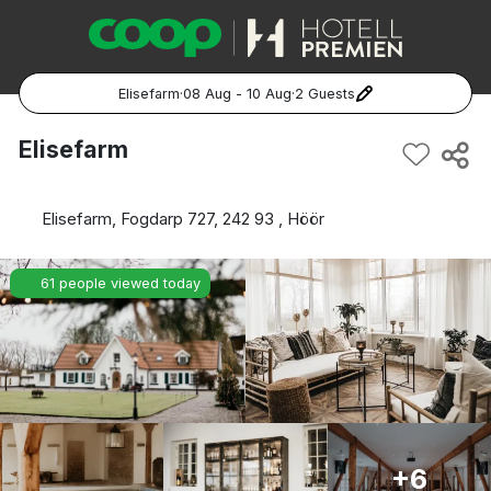
Elisefarm
·
08 Aug - 10 Aug
·
2 Guests
Popular Destinations:
Elisefarm
Hela Sverige
Elisefarm, Fogdarp 727, 242 93 , Höör
Stockholm
61 people viewed today
Göteborg
Malmö
Hela Norge
Oslo
+6