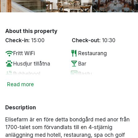
Bergen
Hela Danmark
About this property
Check-in:
15:00
Check-out:
10:30
Done
wifi
restaurant
Fritt WiFi
Restaurang
pets
local_bar
Husdjur tillåtna
Bar
hot_tub
sauna
Bubbelpool
Bastu
local_parking
chair
Gratis parkering
Lounge
Read more
smoke_free
Rökfria rum
Description
Elisefarm är en före detta bondgård med anor från
1700-talet som förvandlats till en 4-stjärnig
anläggning med hotell, restaurang, spa och golf