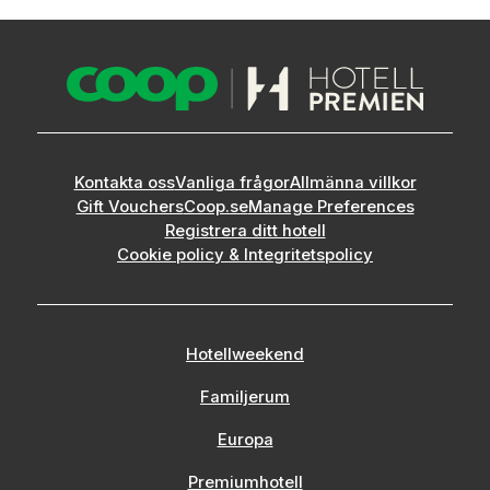
43 minuters bilresa till Malmö Sturup flygplats
Kontakta oss
Vanliga frågor
Allmänna villkor
Gift Vouchers
Coop.se
Manage Preferences
Registrera ditt hotell
Cookie policy & Integritetspolicy
Hotellweekend
Familjerum
Europa
Premiumhotell