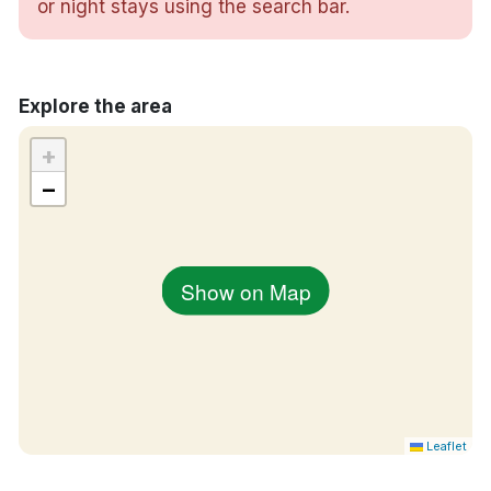
Vattenkokare
or night stays using the search bar.
Strykjärn/strykbräda på begäran
Torrbastu
Ångbastu
Explore the area
Inomhuspool
Jacuzzi
+
Varma källor
−
Restaurang
Spjälsäng mot en avgift på 300 kronor per natt
Extrasäng mot en avgift på 300 kronor per
natt
Show on Map
Hundrum på förfrågan mot en avgift på 200
kronor per natt
Handikappsanpassade rum finns tillgängliga
Gratis parkering
Rökfritt
17 minuters bilresa till Höör station
Leaflet
32 minuters bilresa till Kristianstad flygplats