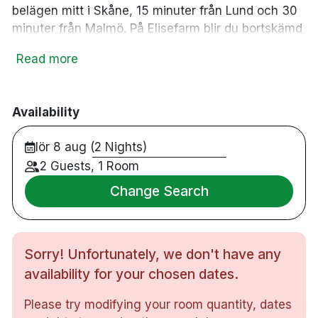
belägen mitt i Skåne, 15 minuter från Lund och 30
minuter från Malmö. På Elisefarm blir du bortskämd
med en ständigt varierande meny tillagad med
Read more
fingertoppskänsla på de lokala råvaror som är bäst
för dagen. I deras Spa finner ni en avkopplande
miljö med relaxavdelning, inomhusjacuzzi, varma
Availability
källor ute, bastu, ångbastu och fotbad. En pärla
mitt i Skåne!
lör 8 aug (2 Nights)
2 Guests, 1 Room
Change Search
41 rum
Dubbelrum & familjerum
Hundrum
Badrum med dusch
Sorry! Unfortunately, we don't have any
Gratis WiFi
availability for your chosen dates.
32tums-TV
Hårtork
Please try modifying your room quantity, dates