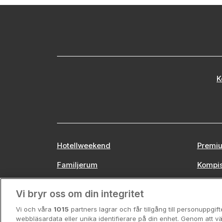
K
Hotellweekend
Premiu
Familjerum
Kompi
Europa
Stors
Vi bryr oss om din integritet
Vi och våra
1015
partners lagrar och får tillgång till personuppgif
webbläsardata eller unika identifierare på din enhet. Genom att vä