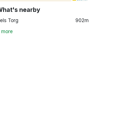
What's nearby
els Torg
902m
 more