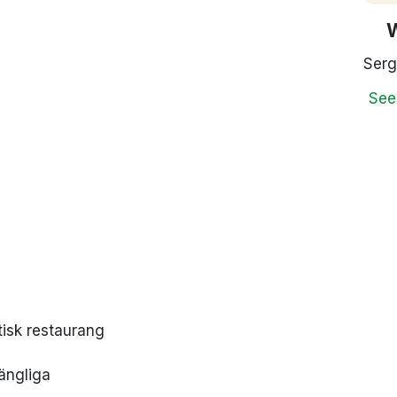
Serg
See
tisk restaurang
ängliga