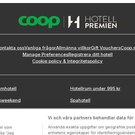
ontakta oss
Vanliga frågor
Allmänna villkor
Gift Vouchers
Coop.
Manage Preferences
Registrera ditt hotell
Cookie policy & Integritetspolicy
mhotell
Hotellrum under 995 kr
sweekend
Spahotell
tadsweekend
Sydsverige
Vi och våra partners behandlar data för a
Använda exakta uppgifter om geografisk positi
ter som
enhetens egenskaper för identifieringsändamå
lja ”Jag