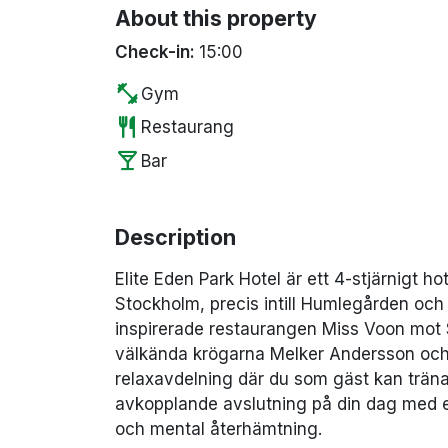
About this property
Check-in:
15:00
fitness_center
Gym
restaurant
Restaurang
local_bar
Bar
Description
Elite Eden Park Hotel är ett 4-stjärnigt ho
Stockholm, precis intill Humlegården och 
inspirerade restaurangen Miss Voon mot 
välkända krögarna Melker Andersson och 
relaxavdelning där du som gäst kan träna 
avkopplande avslutning på din dag med en
och mental återhämtning.