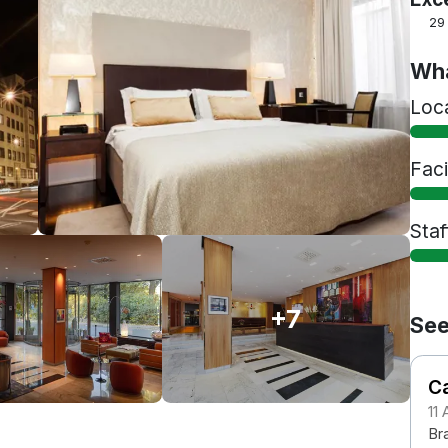
29
Wha
Loc
Faci
Staf
+7
See
Ca
11
Br