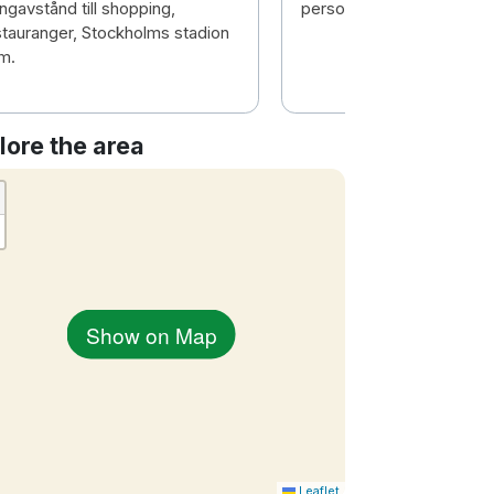
ngavstånd till shopping,
personal. Och god frukos
stauranger, Stockholms stadion
m.
lore the area
Show on Map
Leaflet