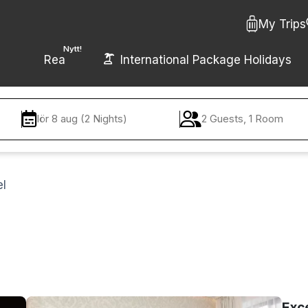
My Trips
Nytt!
Rea
International Package Holidays
lör 8 aug (2 Nights)
2 Guests, 1 Room
el
Exc