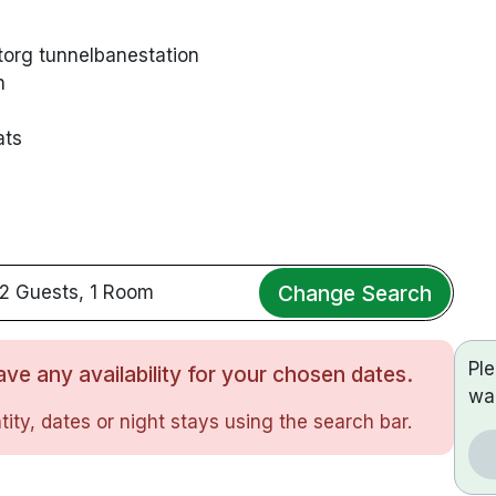
torg tunnelbanestation
n
ats
Change Search
2 Guests, 1 Room
Pl
ve any availability for your chosen dates.
wa
ity, dates or night stays using the search bar.