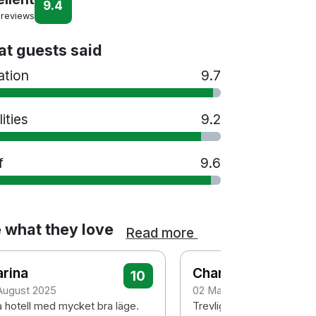
9.4
 reviews
t guests said
ation
9.7
lities
9.2
f
9.6
 what they love
Read more
rina
Charlotta
10
 August 2025
02 May 2024
a hotell med mycket bra läge.
Trevlig och tillmötesgåe