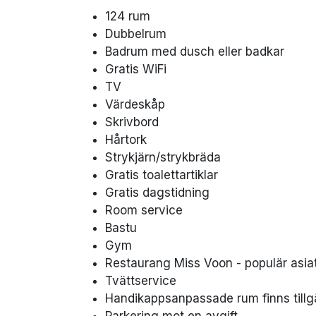
124 rum
Dubbelrum
Badrum med dusch eller badkar
Gratis WiFi
TV
Värdeskåp
Skrivbord
Hårtork
Strykjärn/strykbräda
Gratis toalettartiklar
Gratis dagstidning
Room service
Bastu
Gym
Restaurang Miss Voon - populär asia
Tvättservice
Handikappsanpassade rum finns tillg
Parkering mot en avgift