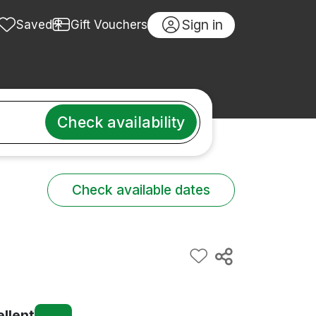
Sign in
Saved
Gift Vouchers
Check availability
Check available dates
ellent