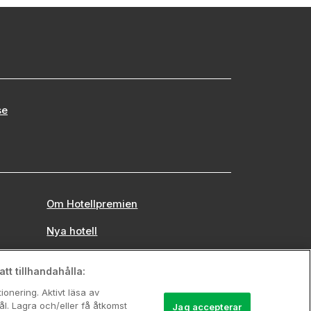
se
Om Hotellpremien
Nya hotell
Stadsweekend
tt tillhandahålla:
onering. Aktivt läsa av
l. Lagra och/eller få åtkomst
Jag accepterar