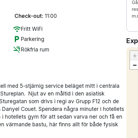
Gå
re
Check-out:
11:00
m.
wifi
Fritt WiFi
local_parking
Parkering
Exp
smoke_free
Rökfria rum
+
−
tell med 5-stjärnig service beläget mitt i centrala
Stureplan. Njut av en måltid i den asiatisk
Sturegatan som drivs i regi av Grupp F12 och de
Danyel Couet. Spendera några minuter i hotellets
i hotellets gym för att sedan varva ner och få en
 värmande bastu, här finns allt för både fysisk