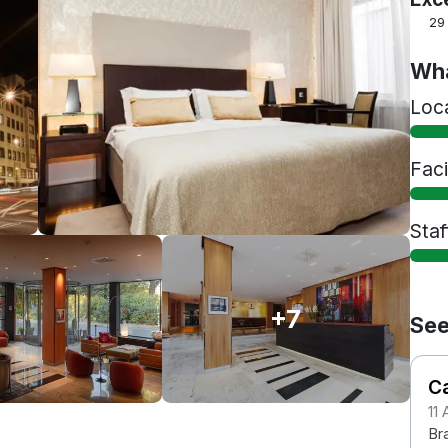
29
Wha
Loc
Faci
Staf
+7
See
Ca
11
Br