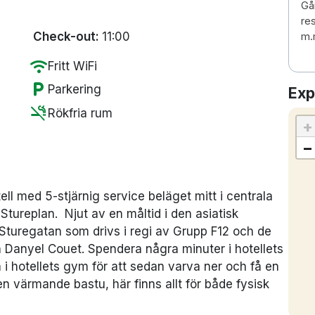
Gå
re
Check-out:
11:00
m.
wifi
Fritt WiFi
local_parking
Parkering
Exp
smoke_free
Rökfria rum
+
−
tell med 5-stjärnig service beläget mitt i centrala
Stureplan. Njut av en måltid i den asiatisk
Sturegatan som drivs i regi av Grupp F12 och de
Danyel Couet. Spendera några minuter i hotellets
i hotellets gym för att sedan varva ner och få en
 värmande bastu, här finns allt för både fysisk