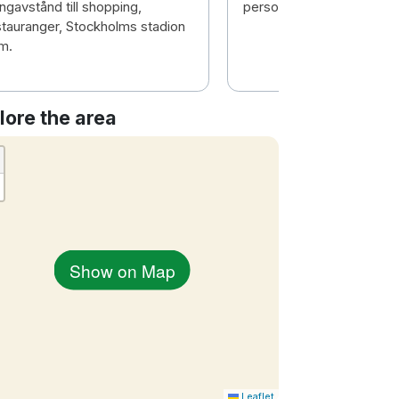
ngavstånd till shopping,
personal. Och god frukos
stauranger, Stockholms stadion
m.
lore the area
Show on Map
Leaflet