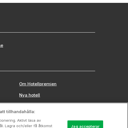
se
Om Hotellpremien
Nya hotell
Stadsweekend
tt tillhandahålla:
onering. Aktivt läsa av
l. Lagra och/eller få åtkomst
Jag accepterar