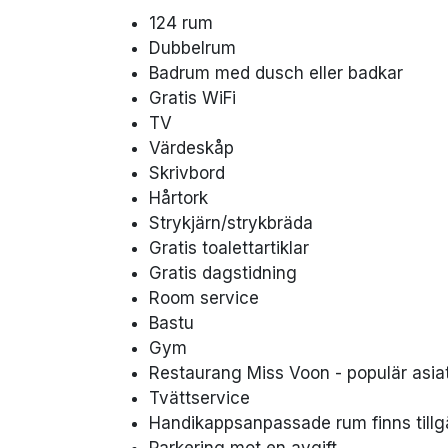
124 rum
Dubbelrum
Badrum med dusch eller badkar
Gratis WiFi
TV
Värdeskåp
Skrivbord
Hårtork
Strykjärn/strykbräda
Gratis toalettartiklar
Gratis dagstidning
Room service
Bastu
Gym
Restaurang Miss Voon - populär asia
Tvättservice
Handikappsanpassade rum finns tillg
Parkering mot en avgift