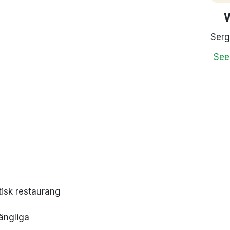
Serg
See
tisk restaurang
ängliga