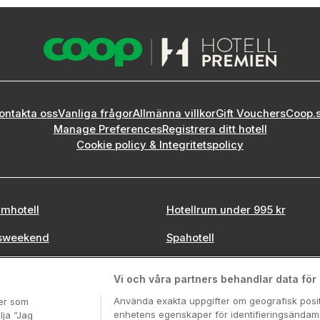
ontakta oss
Vanliga frågor
Allmänna villkor
Gift Vouchers
Coop.
Manage Preferences
Registrera ditt hotell
Cookie policy & Integritetspolicy
mhotell
Hotellrum under 995 kr
sweekend
Spahotell
tadsweekend
Sydsverige
Vi och våra partners behandlar data för a
Använda exakta uppgifter om geografisk positi
ter som
enhetens egenskaper för identifieringsändamå
lja ”Jag