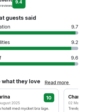
9.4
 reviews
t guests said
ation
9.7
lities
9.2
f
9.6
 what they love
Read more
rina
Charlotta
10
 August 2025
02 May 2024
a hotell med mycket bra läge.
Trevlig och tillmötesgåe