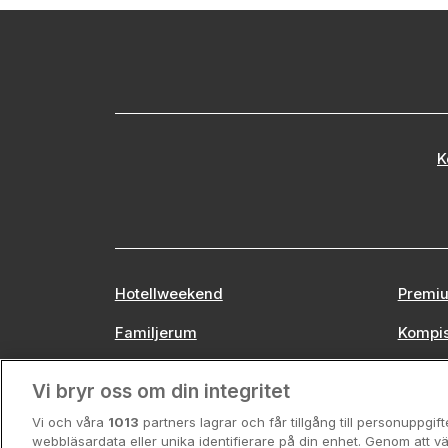
K
Hotellweekend
Premiu
Familjerum
Kompi
Europa
Stors
Vi bryr oss om din integritet
Vi och våra
1013
partners lagrar och får tillgång till personuppgif
webbläsardata eller unika identifierare på din enhet. Genom att vä