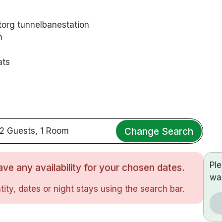
torg tunnelbanestation
n
ats
Change Search
2 Guests, 1 Room
Pl
ve any availability for your chosen dates.
wa
ity, dates or night stays using the search bar.