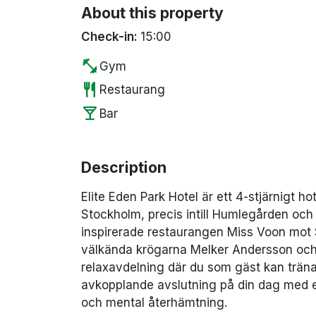
About this property
Check-in:
15:00
fitness_center
Gym
restaurant
Restaurang
local_bar
Bar
Description
Elite Eden Park Hotel är ett 4-stjärnigt ho
Stockholm, precis intill Humlegården och 
inspirerade restaurangen Miss Voon mot 
välkända krögarna Melker Andersson och 
relaxavdelning där du som gäst kan träna 
avkopplande avslutning på din dag med en
och mental återhämtning.