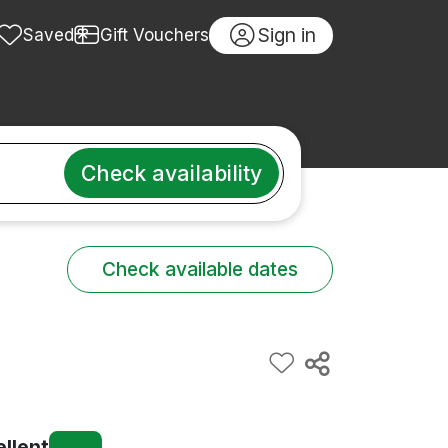
Sign in
Saved
Gift Vouchers
Check availability
Check available dates
ellent