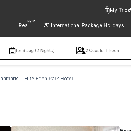
My Trips
Nytt!
Rea
International Package Holidays
tor 6 aug (2 Nights)
2 Guests, 1 Room
Danmark
Elite Eden Park Hotel
Exc