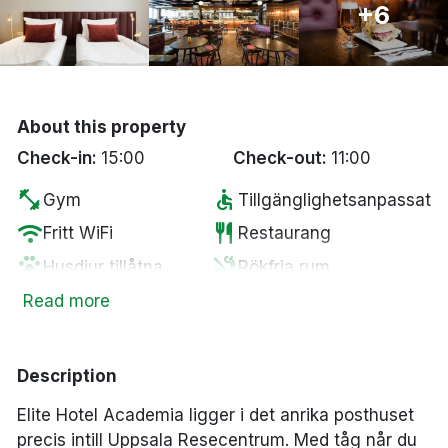
+6
Bergen
Hela Danmark
About this property
Done
Check-in:
15:00
Check-out:
11:00
fitness_center
accessible
Gym
Tillgänglighetsanpassat
wifi
restaurant
Fritt WiFi
Restaurang
pets
smoke_free
Husdjur tillåtna
Rökfria rum
Parkering mot en
Read more
local_parking
kostnad
Description
Elite Hotel Academia ligger i det anrika posthuset
precis intill Uppsala Resecentrum. Med tåg når du