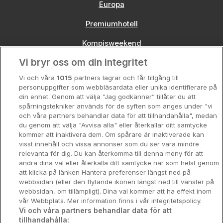
Europa
Premiumhotell
Kompisweekend
Vi bryr oss om din integritet
Storstadsweekend
Vi och våra
1015
partners lagrar och får tillgång till
Hotellrum under 995 kr
personuppgifter som webbläsardata eller unika identifierare på
din enhet. Genom att välja ”Jag godkänner” tillåter du att
Spahotell
spårningstekniker används för de syften som anges under "vi
och våra partners behandlar data för att tillhandahålla", medan
Sydsverige
du genom att välja "Avvisa alla" eller återkallar ditt samtycke
kommer att inaktivera dem. Om spårare är inaktiverade kan
Om Hotellpremien
visst innehåll och vissa annonser som du ser vara mindre
relevanta för dig. Du kan återkomma till denna meny för att
Nya hotell
ändra dina val eller återkalla ditt samtycke när som helst genom
att klicka på länken Hantera preferenser längst ned på
Stadsweekend
webbsidan (eller den flytande ikonen längst ned till vänster på
webbsidan, om tillämpligt). Dina val kommer att ha effekt inom
vår Webbplats. Mer information finns i vår integritetspolicy.
Vi och våra partners behandlar data för att
tillhandahålla: