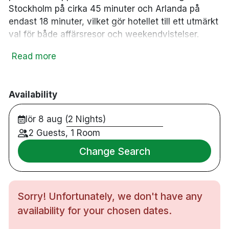
Stockholm på cirka 45 minuter och Arlanda på
endast 18 minuter, vilket gör hotellet till ett utmärkt
val för både affärsresor och weekendvistelser.
Hotellets ljusa och moderna rum har stora fönster
Read more
och eleganta badrum i marmor. På gatuplan hittar
du den populära gastropuben The Bishops Arms,
medan restaurang Miss Voon med skybar på
Availability
hotellets 11 våning bjuder på asiatiska smaker och
lör 8 aug (2 Nights)
en fantastisk utsikt över Uppsala.
2 Guests, 1 Room
198 rum
Change Search
Extrasäng kan bokas mot en avgift
Husdjur är välkomna mot en avgift. Ange i
kommentarsfältet vid bokning om du önskar
ett djurvänligt rum, då antalet är begränsat
Sorry! Unfortunately, we don't have any
availability for your chosen dates.
Cirka 3 minuters promenad till Uppsala