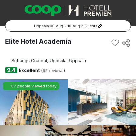
Uppsala
·
08 Aug - 10 Aug
·
2 Guests
Popular Destinations:
Elite Hotel Academia
Hela Sverige
Suttungs Gränd 4, Uppsala, Uppsala
Stockholm
9.4
Excellent
(
)
95 reviews
Göteborg
87 people viewed today
Malmö
Hela Norge
Oslo