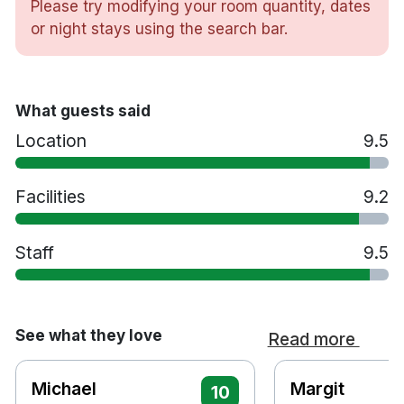
Centralstation
Please try modifying your room quantity, dates
Cirka 8 minuters promenad till Stora Torget
or night stays using the search bar.
Cirka 15 minuters promenad till Uppsala
universitet
Cirka 29 minuters bilresa till Stockholm Arlanda
What guests said
Airport
Location
9.5
Facilities
9.2
Staff
9.5
See what they love
Read more
Michael
Margit
10