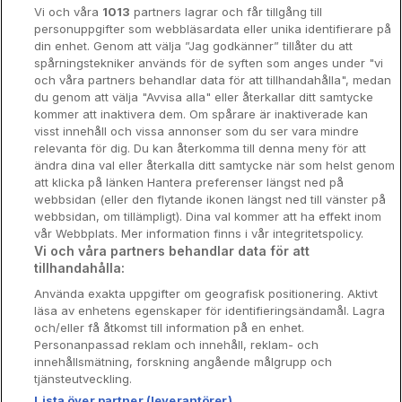
Vi och våra
1013
partners lagrar och får tillgång till
Hotellrum under 995 kr
personuppgifter som webbläsardata eller unika identifierare på
din enhet. Genom att välja ”Jag godkänner” tillåter du att
Spahotell
spårningstekniker används för de syften som anges under "vi
och våra partners behandlar data för att tillhandahålla", medan
Sydsverige
du genom att välja "Avvisa alla" eller återkallar ditt samtycke
kommer att inaktivera dem. Om spårare är inaktiverade kan
Om Hotellpremien
visst innehåll och vissa annonser som du ser vara mindre
relevanta för dig. Du kan återkomma till denna meny för att
Nya hotell
ändra dina val eller återkalla ditt samtycke när som helst genom
att klicka på länken Hantera preferenser längst ned på
Stadsweekend
webbsidan (eller den flytande ikonen längst ned till vänster på
webbsidan, om tillämpligt). Dina val kommer att ha effekt inom
vår Webbplats. Mer information finns i vår integritetspolicy.
Vi och våra partners behandlar data för att
tillhandahålla:
Booking Enquiries:
info@hotellpremien.se
Använda exakta uppgifter om geografisk positionering. Aktivt
Hotellsupport:
scandinavian@digibreaks.com
läsa av enhetens egenskaper för identifieringsändamål. Lagra
och/eller få åtkomst till information på en enhet.
Personanpassad reklam och innehåll, reklam- och
innehållsmätning, forskning angående målgrupp och
Hotellpremien.se av en del av Coop
tjänsteutveckling.
Sverige. Coop Sverige 171 88 Solna,
Lista över partner (leverantörer)