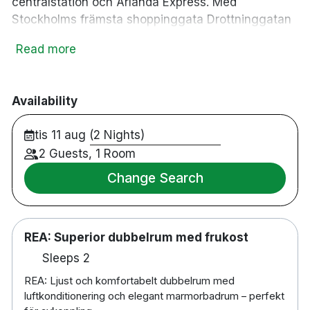
centralstation och Arlanda Express. Med
Stockholms främsta shoppinggata Drottninggatan
precis runt hörnet får du inte missa att lägga
Read more
undan några timmar för en shoppingrunda. Snett
över gatan hittar du gastropuben The Bishops
Arms. Där kan ni umgås i den härliga baren som
Availability
erbjuder ett brett ölsortiment samt en spännande
drinklista.
tis 11 aug (2 Nights)
203 rum
2 Guests, 1 Room
Dubbelrum
Change Search
Badrum med dusch
Gratis WiFi
TV
REA: Superior dubbelrum med frukost
Värdeskåp
Skrivbord
Sleeps 2
Hårtork
REA: Ljust och komfortabelt dubbelrum med
Vattenkokare
luftkonditionering och elegant marmorbadrum – perfekt
Strykjärn/strykbräda