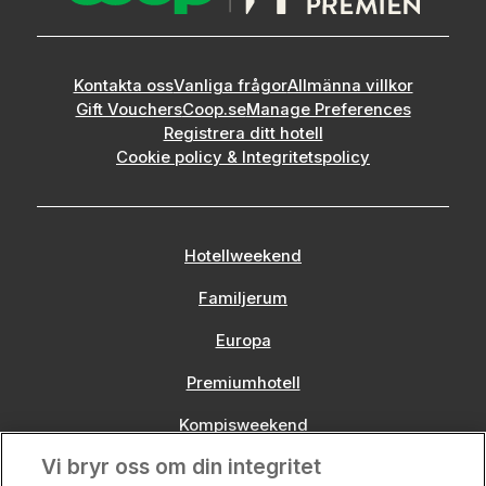
Kontakta oss
Vanliga frågor
Allmänna villkor
Gift Vouchers
Coop.se
Manage Preferences
Registrera ditt hotell
Cookie policy & Integritetspolicy
Hotellweekend
Familjerum
Europa
Premiumhotell
Kompisweekend
Vi bryr oss om din integritet
Storstadsweekend