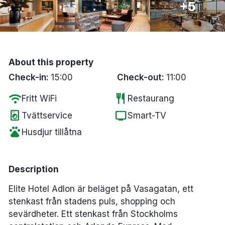
+5
Bergen
Hela Danmark
About this property
Done
Check-in:
15:00
Check-out:
11:00
wifi
restaurant
Fritt WiFi
Restaurang
local_laundry_service
tv
Tvättservice
Smart-TV
pets
Husdjur tillåtna
Description
Elite Hotel Adlon är beläget på Vasagatan, ett
stenkast från stadens puls, shopping och
sevärdheter. Ett stenkast från Stockholms