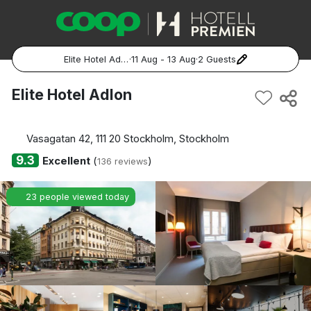
Elite Hotel Adlon
·
11 Aug - 13 Aug
·
2 Guests
Popular Destinations:
Elite Hotel Adlon
Hela Sverige
Vasagatan 42, 111 20 Stockholm, Stockholm
Stockholm
9.3
Excellent
(
)
136 reviews
Göteborg
23 people viewed today
Malmö
Hela Norge
Oslo