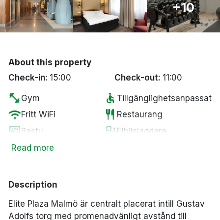
+10
Bergen
Hela Danmark
About this property
Done
Check-in:
15:00
Check-out:
11:00
fitness_center
accessible
Gym
Tillgänglighetsanpassat
wifi
restaurant
Fritt WiFi
Restaurang
sauna
ev_station
Bastu
Elbilsladdare
Parkering mot en
Read more
pets
local_parking
Husdjur tillåtna
kostnad
local_bar
Bar
Description
Elite Plaza Malmö är centralt placerat intill Gustav
Adolfs torg med promenadvänligt avstånd till