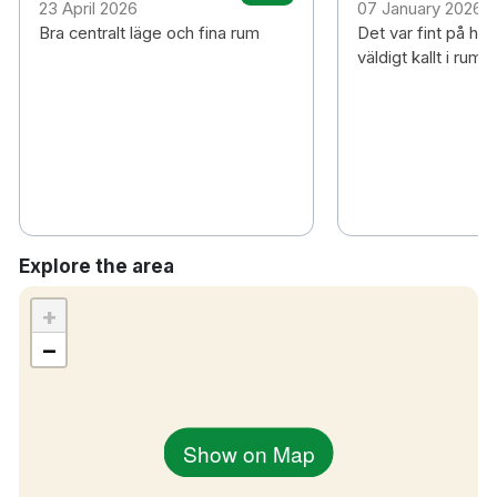
30 minuters bilresa till Malmö Sturup flygplats
23 April 2026
07 January 2026
Bra centralt läge och fina rum
Det var fint på hot
väldigt kallt i rumm
Explore the area
+
−
Show on Map