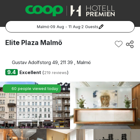
Malmö
·
09 Aug - 11 Aug
·
2 Guests
Popular Destinations:
Elite Plaza Malmö
Hela Sverige
Gustav Adolfstorg 49, 211 39 , Malmö
Stockholm
9.4
Excellent
(
)
219 reviews
Göteborg
60 people viewed today
Malmö
Hela Norge
Oslo