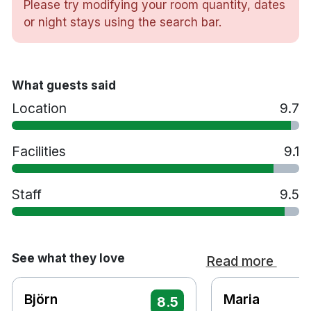
Hårtork
Please try modifying your room quantity, dates
Vattenkokare
or night stays using the search bar.
Strykjärn/strykbräda
Gratis toalettartiklar
Bastu
What guests said
Gym
Restaurang The Bishops Arms
Location
9.7
Husdjur är tillåtna mot en avgift. Vänligen ange
i kommentarsfältet vid bokning om ni önskar
Facilities
9.1
ett djurvänligt rum, då dessa finns i begränsat
antal
Staff
Handikappsanpassade rum finns tillgängliga
9.5
Parkering mot en avgift
Rökfritt
5 minuters promenad till Lilla Torg
See what they love
Read more
10 minuters promenad till Malmö centralstation
25 minuters bilresa till Köpenhamn Kastrup
flygplats
Björn
Maria
8.5