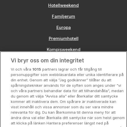
Hotellweekend
Familjerum
Europa
Premiumhotell
Kompisweekend
Vi bryr oss om din integritet
Storstadsweekend
Vi och våra
1015
partners lagrar och får tillgång till
Hotellrum under 995 kr
personuppgifter som webbläsardata eller unika identifierare på
din enhet. Genom att välja ”Jag godkänner” tillåter du att
Spahotell
spårningstekniker används för de syften som anges under "vi
och våra partners behandlar data för att tillhandahålla", medan
Sydsverige
du genom att välja "Avvisa alla" eller återkallar ditt samtycke
kommer att inaktivera dem. Om spårare är inaktiverade kan
Om Hotellpremien
visst innehåll och vissa annonser som du ser vara mindre
relevanta för dig. Du kan återkomma till denna meny för att
Nya hotell
ändra dina val eller återkalla ditt samtycke när som helst genom
att klicka på länken Hantera preferenser längst ned på
Stadsweekend