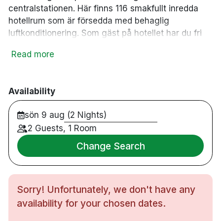
centralstationen. Här finns 116 smakfullt inredda
hotellrum som är försedda med behaglig
luftkonditionering. Som gäst på hotellet har du fri
tillgång till relaxavdelningen med ett stort gym
Read more
samt bastu. I hotellet finns puben The Bishop Arms
som erbjuder stans bredaste sortiment av öl och
single malt whisky. I en autentisk engelsk miljö
Availability
serveras även en populär pubmeny.
sön 9 aug (2 Nights)
2 Guests, 1 Room
116 rum
Change Search
Dubbelrum
Badrum med dusch
Gratis WiFi
LCD-TV
Sorry! Unfortunately, we don't have any
Värdeskåp
availability for your chosen dates.
Skrivbord