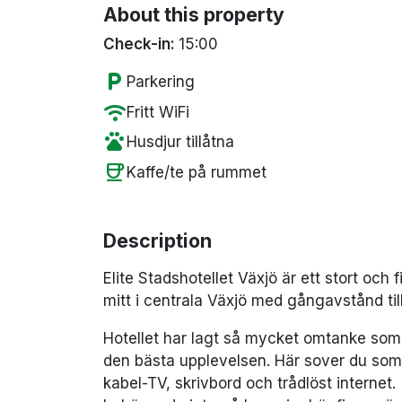
About this property
Check-in:
15:00
local_parking
Parkering
wifi
Fritt WiFi
pets
Husdjur tillåtna
coffee
Kaffe/te på rummet
Description
Elite Stadshotellet Växjö är ett stort och
mitt i centrala Växjö med gångavstånd til
Hotellet har lagt så mycket omtanke som 
den bästa upplevelsen. Här sover du som 
kabel-TV, skrivbord och trådlöst internet.