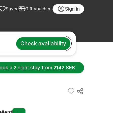
Sign in
Saved
Gift Vouchers
Check availability
ook a 2 night stay from 2142 SEK
ellent