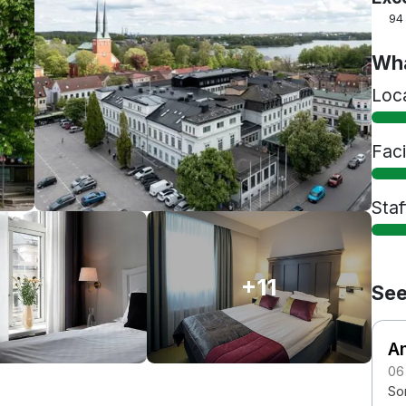
94
Wha
Loc
Faci
Staf
+11
See
An
06
Som