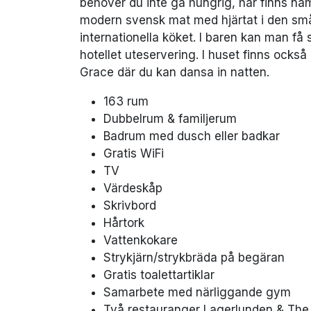
behöver du inte gå hungrig, här finns nä
modern svensk mat med hjärtat i den små
internationella köket. I baren kan man få
hotellet uteservering. I huset finns ocks
Grace där du kan dansa in natten.
163 rum
Dubbelrum & familjerum
Badrum med dusch eller badkar
Gratis WiFi
TV
Värdeskåp
Skrivbord
Hårtork
Vattenkokare
Strykjärn/strykbräda på begäran
Gratis toalettartiklar
Samarbete med närliggande gym
Två restauranger Lagerlunden & The