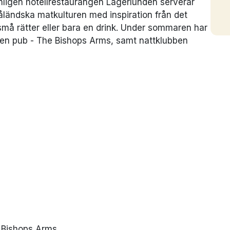
mligen hotellrestaurangen Lagerlunden serverar
ländska matkulturen med inspiration från det
 små rätter eller bara en drink. Under sommaren har
å en pub - The Bishops Arms, samt nattklubben
 Bishops Arms