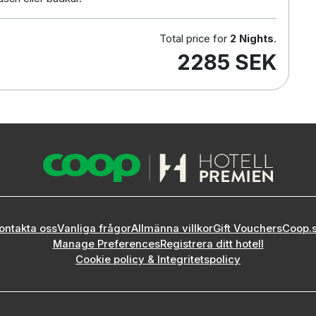
Total price for
2 Nights
.
2285 SEK
ontakta oss
Vanliga frågor
Allmänna villkor
Gift Vouchers
Coop.
Manage Preferences
Registrera ditt hotell
Cookie policy & Integritetspolicy