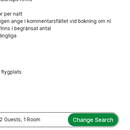
r per natt
nligen ange i kommentarsfältet vid bokning om ni
finns i begränsat antal
ängliga
 flygplats
Change Search
2 Guests, 1 Room