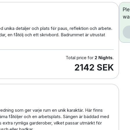
Pl
wa
 unika detaljer och plats för paus, reflektion och arbete.
 en fåtölj och ett skrivbord. Badrummet är utrustat
Total price for
2 Nights
.
2142 SEK
redning som ger varje rum en unik karaktär. Här finns
väma fåtöljer och en arbetsplats. Sängen är bäddad med
s extra rymliga garderober, vilket passar utmärkt för
sch eller badkar.