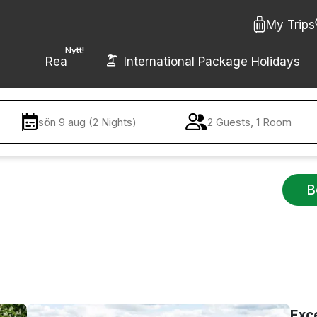
My Trips
Nytt!
Rea
International Package Holidays
sön 9 aug (2 Nights)
2 Guests, 1 Room
B
Exc