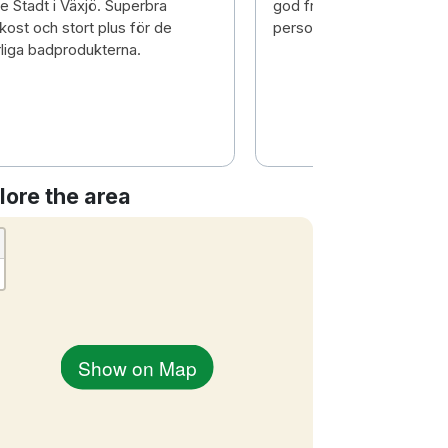
te Stadt i Växjö. Superbra
god frukost och bra och t
kost och stort plus för de
personal
rliga badprodukterna.
lore the area
Show on Map