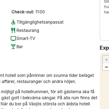
Eli
fru
Check-out:
11:00
hä
accessible
Tillgänglighetsanpassat
restaurant
Restaurang
tv
Smart-TV
local_bar
Bar
Exp
+
−
 fint hotell som påminner om svunna tider beläget
l affärer, restauranger och andra nöjen.
möjligt på hotellrummen, för att gästerna ska få
gäst gott i bekväma sängar. På alla rum finns det
 När du bor på Växjös största och äldsta hotell