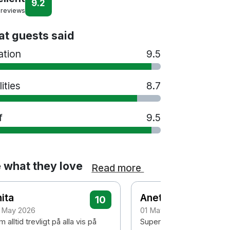
9.2
 reviews
t guests said
ation
9.5
lities
8.7
f
9.5
 what they love
Read more
ita
Anette
10
 May 2026
01 May 2026
 alltid trevligt på alla vis på
Supermysigt hotell med b