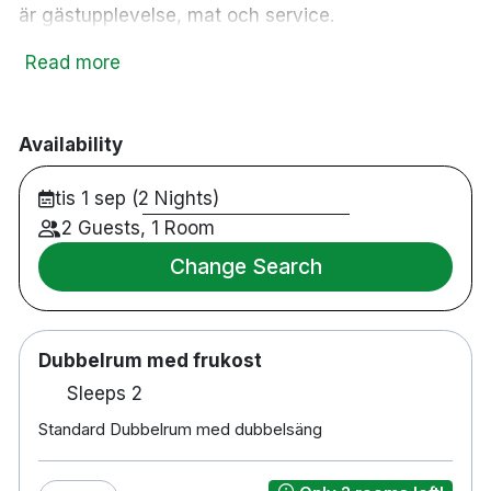
är gästupplevelse, mat och service.
Read more
Fri parkering
Badrum med dusch
Availability
Apple TV
Garderob
tis 1 sep (2 Nights)
Liten arbetsstation
2 Guests, 1 Room
Restaurang från NOK 295 per person
Change Search
Bar
Sauna 100 NOK per person
Tillgänglig för rullstol
Husdjur är tillåtna
Dubbelrum med frukost
Extrasäng NOK 400 per säng halva priset för
Sleeps 2
barn 4-10 år
Standard Dubbelrum med dubbelsäng