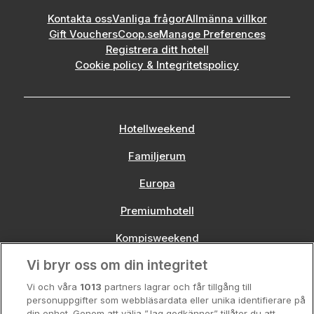
Kontakta oss
Vanliga frågor
Allmänna villkor
Gift Vouchers
Coop.se
Manage Preferences
Registrera ditt hotell
Cookie policy & Integritetspolicy
Hotellweekend
Familjerum
Europa
Premiumhotell
Kompisweekend
Vi bryr oss om din integritet
Storstadsweekend
Vi och våra
1013
partners lagrar och får tillgång till
Hotellrum under 995 kr
personuppgifter som webbläsardata eller unika identifierare på
din enhet. Genom att välja ”Jag godkänner” tillåter du att