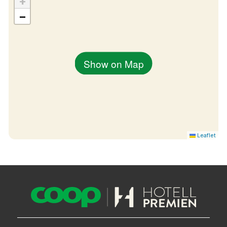
+
−
Show on Map
Leaflet