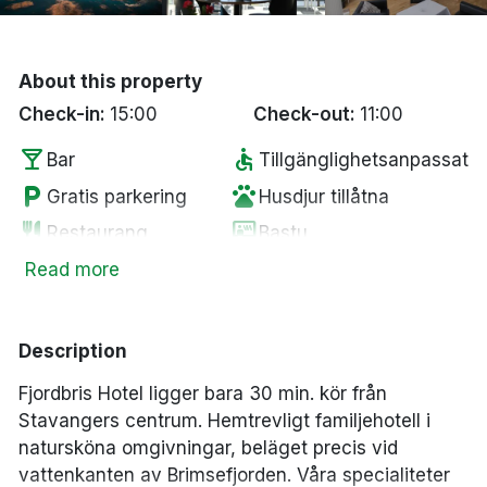
Bergen
Hela Danmark
About this property
Check-in:
15:00
Check-out:
11:00
Done
local_bar
accessible
Bar
Tillgänglighetsanpassat
local_parking
pets
Gratis parkering
Husdjur tillåtna
restaurant
sauna
Restaurang
Bastu
bed
bed
Påslakan
Extrasäng
Read more
ev_station
deck
Elbilsladdare
Tradgård/balkong
wifi
local_laundry_service
Fritt WiFi
Tvättservice
Description
chair
smoke_free
Lounge
Rökfria rum
Fjordbris Hotel ligger bara 30 min. kör från
deck
room_service
Utomhus servering
Handduk
Stavangers centrum. Hemtrevligt familjehotell i
tv
natursköna omgivningar, beläget precis vid
Smart-TV
vattenkanten av Brimsefjorden. Våra specialiteter