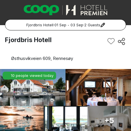
Fjordbris Hotell
·
01 Sep - 03 Sep
·
2 Guests
Popular Destinations:
Fjordbris Hotell
Hela Sverige
Østhusvikveien 609, Rennesøy
Stockholm
10 people viewed today
Göteborg
Malmö
Hela Norge
+5
Oslo