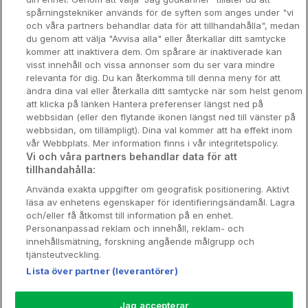
Spahotell
spårningstekniker används för de syften som anges under "vi
och våra partners behandlar data för att tillhandahålla", medan
Sydsverige
du genom att välja "Avvisa alla" eller återkallar ditt samtycke
kommer att inaktivera dem. Om spårare är inaktiverade kan
Om Hotellpremien
visst innehåll och vissa annonser som du ser vara mindre
relevanta för dig. Du kan återkomma till denna meny för att
Nya hotell
ändra dina val eller återkalla ditt samtycke när som helst genom
att klicka på länken Hantera preferenser längst ned på
Stadsweekend
webbsidan (eller den flytande ikonen längst ned till vänster på
webbsidan, om tillämpligt). Dina val kommer att ha effekt inom
vår Webbplats. Mer information finns i vår integritetspolicy.
Vi och våra partners behandlar data för att
tillhandahålla:
Booking Enquiries:
info@hotellpremien.se
Använda exakta uppgifter om geografisk positionering. Aktivt
Hotellsupport:
scandinavian@digibreaks.com
läsa av enhetens egenskaper för identifieringsändamål. Lagra
och/eller få åtkomst till information på en enhet.
Personanpassad reklam och innehåll, reklam- och
innehållsmätning, forskning angående målgrupp och
Hotellpremien.se av en del av Coop
tjänsteutveckling.
Sverige. Coop Sverige 171 88 Solna,
Lista över partner (leverantörer)
Telefon: 010-742 00 00, Org.nr: 556710-
5480.
Jag accepterar