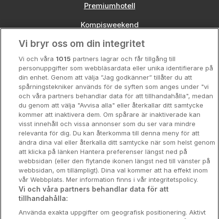
Premiumhotell
Kompisweekend
Vi bryr oss om din integritet
Storstadsweekend
Vi och våra
1015
partners lagrar och får tillgång till
Hotellrum under 995 kr
personuppgifter som webbläsardata eller unika identifierare på
din enhet. Genom att välja ”Jag godkänner” tillåter du att
Spahotell
spårningstekniker används för de syften som anges under "vi
och våra partners behandlar data för att tillhandahålla", medan
Sydsverige
du genom att välja "Avvisa alla" eller återkallar ditt samtycke
kommer att inaktivera dem. Om spårare är inaktiverade kan
Om Hotellpremien
visst innehåll och vissa annonser som du ser vara mindre
relevanta för dig. Du kan återkomma till denna meny för att
Nya hotell
ändra dina val eller återkalla ditt samtycke när som helst genom
att klicka på länken Hantera preferenser längst ned på
Stadsweekend
webbsidan (eller den flytande ikonen längst ned till vänster på
webbsidan, om tillämpligt). Dina val kommer att ha effekt inom
vår Webbplats. Mer information finns i vår integritetspolicy.
Vi och våra partners behandlar data för att
tillhandahålla:
Booking Enquiries:
info@hotellpremien.se
Använda exakta uppgifter om geografisk positionering. Aktivt