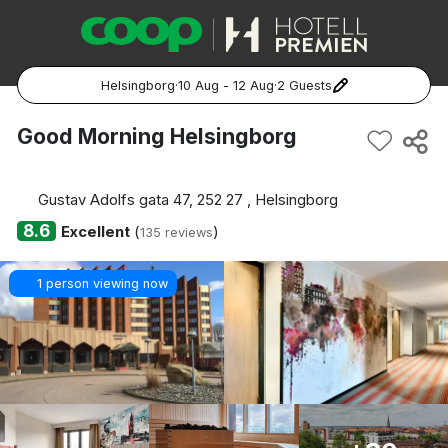
Helsingborg
·
10 Aug - 12 Aug
·
2 Guests
Popular Destinations:
Good Morning Helsingborg
Hela Sverige
Gustav Adolfs gata 47, 252 27 , Helsingborg
Stockholm
8.6
Excellent
(
)
135 reviews
Göteborg
1 person viewing now
Malmö
Hela Norge
Oslo