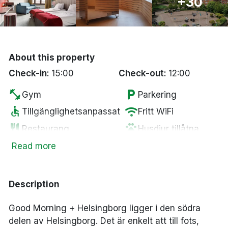
+30
Bergen
Hela Danmark
About this property
Done
Check-in:
15:00
Check-out:
12:00
fitness_center
local_parking
Gym
Parkering
accessible
wifi
Tillgänglighetsanpassat
Fritt WiFi
restaurant
pets
Restaurang
Husdjur tillåtna
smoke_free
sauna
Rökfria rum
Bastu
Read more
local_bar
local_laundry_service
Bar
Tvättservice
ac_unit
AC
Description
Good Morning + Helsingborg ligger i den södra
delen av Helsingborg. Det är enkelt att till fots,