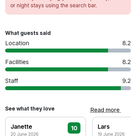
or night stays using the search bar.
Hårtork
Gratis toalettartiklar
Gratis dagstidning
Bastu
What guests said
Gym
Location
8.2
Restaurang
Tvättservice
Husdjur tillåts mot en avgift
Facilities
8.2
Handikappanpassade rum finns tillgängliga
Parkering mot en avgift
Staff
9.2
Rökfritt
10 minuters promenad till Gustav Adolfs kyrka
20 minuters promenad till Helsingborg
centralstation
See what they love
Read more
30 minuters bilresa till Helsingborg Ängelholm
flygplats
Janette
Lars
10
60 minuters bilresa till Köpenhamn Kastrup
20 June 2026
19 June 2026
flygplats