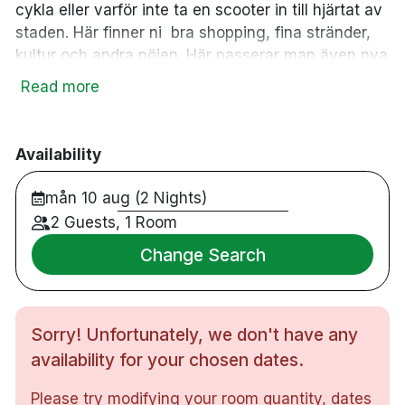
cykla eller varför inte ta en scooter in till hjärtat av
staden. Här finner ni bra shopping, fina stränder,
kultur och andra nöjen. Här passerar man även nya
Helsingborg C där du tar båten ”turar” över till
Read more
mysiga Helsingör. Hotellet har 164 rum, restaurang,
lobbybar, relax/bastu och gym 12 konferenslokaler i
olika storlekar. Hos oss har du alltid fri parkering (i
Availability
mån av plats) tillgång till relax/bastu och gym.
Hjärtligt välkomna önskar vi alla på Good Morning
mån 10 aug (2 Nights)
Hotels Helsingborg.
2 Guests, 1 Room
Change Search
Dubbelrum & familjerum
Badrum med dusch eller badkar
Sorry! Unfortunately, we don't have any
Gratis WiFi
availability for your chosen dates.
40tums-TV
Please try modifying your room quantity, dates
Skrivbord