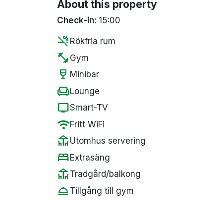
About this property
Check-in:
15:00
smoke_free
Rökfria rum
fitness_center
Gym
wine_bar
Minibar
chair
Lounge
tv
Smart-TV
wifi
Fritt WiFi
deck
Utomhus servering
bed
Extrasäng
deck
Tradgård/balkong
room_service
Tillgång till gym