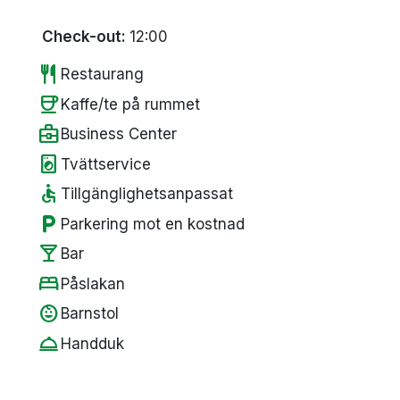
Check-out:
12:00
restaurant
Restaurang
coffee
Kaffe/te på rummet
business_center
Business Center
local_laundry_service
Tvättservice
accessible
Tillgänglighetsanpassat
local_parking
Parkering mot en kostnad
local_bar
Bar
bed
Påslakan
child_care
Barnstol
room_service
Handduk