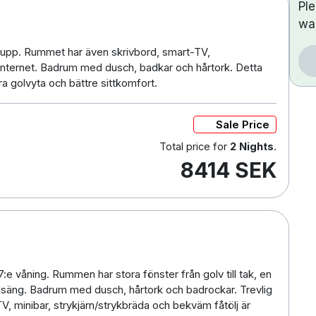
Pl
wa
upp. Rummet har även skrivbord, smart-TV,
 internet. Badrum med dusch, badkar och hårtork. Detta
tra golvyta och bättre sittkomfort.
Sale Price
Total price for
2 Nights
.
8414 SEK
:e våning. Rummen har stora fönster från golv till tak, en
elsäng. Badrum med dusch, hårtork och badrockar. Trevlig
V, minibar, strykjärn/strykbräda och bekväm fåtölj är