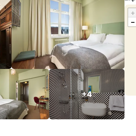
+
−
+4