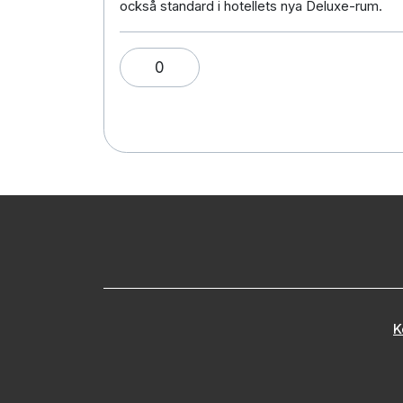
också standard i hotellets nya Deluxe-rum.
0
K