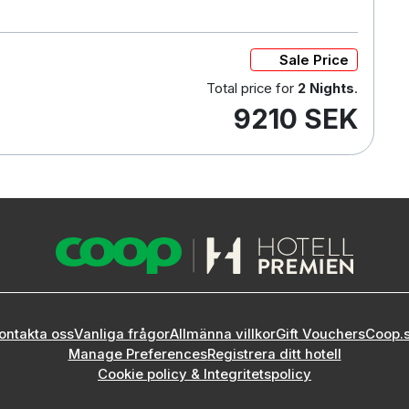
Sale Price
Total price for
2 Nights
.
9210 SEK
ontakta oss
Vanliga frågor
Allmänna villkor
Gift Vouchers
Coop.
Manage Preferences
Registrera ditt hotell
Cookie policy & Integritetspolicy