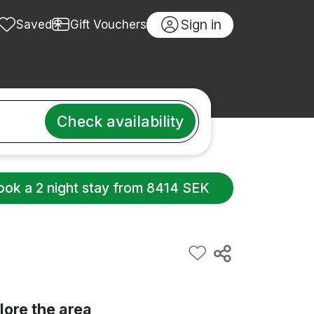
Sign in
Saved
Gift Vouchers
Check availability
ook a 2 night stay from 8414 SEK
lore the area