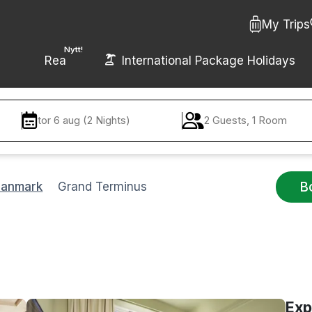
My Trips
Nytt!
Rea
International Package Holidays
tor 6 aug (2 Nights)
2 Guests, 1 Room
B
Danmark
Grand Terminus
Exp