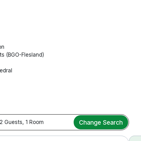
on
ats (BGO-Flesland)
edral
Change Search
2 Guests, 1 Room