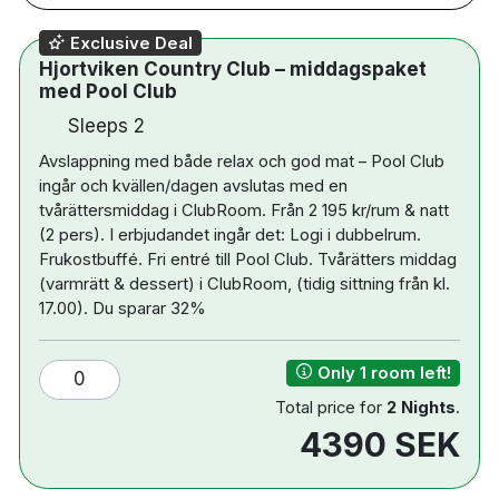
utomhuspooler
Exclusive Deal
6 barer – 2 utomhus och 4 inomhus
Hjortviken Country Club – middagspaket
2 restauranger
med Pool Club
Padel och kajak
Sleeps 2
Natursköna vandringsleder
Avslappning med både relax och god mat – Pool Club
Naturnära läge vid Västra Nedsjön
ingår och kvällen/dagen avslutas med en
tvårättersmiddag i ClubRoom. Från 2 195 kr/rum & natt
(2 pers). I erbjudandet ingår det: Logi i dubbelrum.
Frukostbuffé. Fri entré till Pool Club. Tvårätters middag
(varmrätt & dessert) i ClubRoom, (tidig sittning från kl.
17.00). Du sparar 32%
Only 1 room left!
0
Total price for
2 Nights
.
4390 SEK