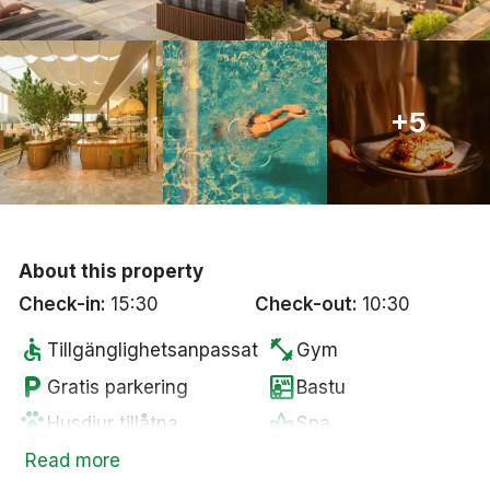
Bergen
Hela Danmark
+5
Done
About this property
Check-in:
15:30
Check-out:
10:30
accessible
fitness_center
Tillgänglighetsanpassat
Gym
local_parking
sauna
Gratis parkering
Bastu
pets
spa
Husdjur tillåtna
Spa
local_bar
restaurant
Bar
Restaurang
Read more