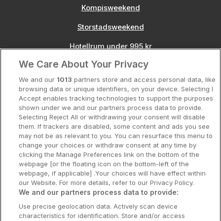
Kompisweekend
Storstadsweekend
Hotellrum under 995 kr
We Care About Your Privacy
Spahotell
We and our
1013
partners store and access personal data, like
Sydsverige
browsing data or unique identifiers, on your device. Selecting I
Accept enables tracking technologies to support the purposes
Om Hotellpremien
shown under we and our partners process data to provide.
Selecting Reject All or withdrawing your consent will disable
Nya hotell
them. If trackers are disabled, some content and ads you see
may not be as relevant to you. You can resurface this menu to
Stadsweekend
change your choices or withdraw consent at any time by
clicking the Manage Preferences link on the bottom of the
webpage [or the floating icon on the bottom-left of the
webpage, if applicable] .Your choices will have effect within
our Website. For more details, refer to our Privacy Policy.
Booking Enquiries:
info@hotellpremien.se
We and our partners process data to provide:
Hotellsupport:
scandinavian@digibreaks.com
Use precise geolocation data. Actively scan device
characteristics for identification. Store and/or access