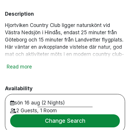
pool
wine_bar
Inomhuspool
Minibar
business_center
deck
Business Center
Tradgård/balkong
Description
pool
Utomhuspool
Hjortviken Country Club ligger naturskönt vid
Västra Nedsjön i Hindås, endast 25 minuter från
Göteborg och 15 minuter från Landvetter flygplats.
Här väntar en avkopplande vistelse där natur, god
mat och aktiviteter möts i en modern country club-
miljö.
Read more
Hotellets generösa Pool Club på 1 750 m² erbjuder
både inom- och utomhuspooler, medan de två
restaurangerna serverar rätter med inspiration från
Availability
det svenska och internationella köket. Efter
sön 16 aug (2 Nights)
middagen kan du slå dig ner i någon av hotellets
sex barer eller upptäcka omgivningarna genom
2 Guests, 1 Room
aktiviteter som padel, kajak och vandring.
Change Search
1 750 m² Pool Club med inom- och