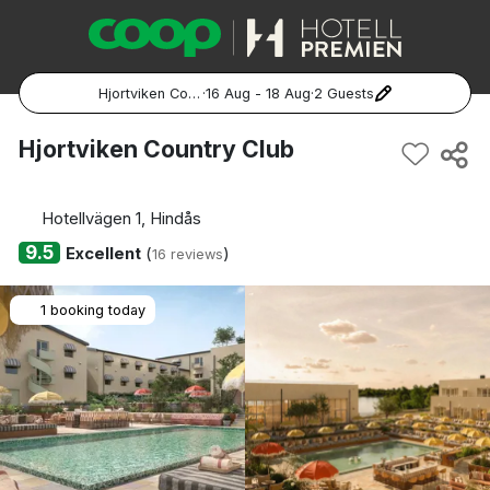
Hjortviken Country Club
·
16 Aug - 18 Aug
·
2 Guests
Popular Destinations:
Hjortviken Country Club
Hela Sverige
Hotellvägen 1, Hindås
Stockholm
9.5
Excellent
(
)
16 reviews
Göteborg
1 booking today
Malmö
Hela Norge
Oslo