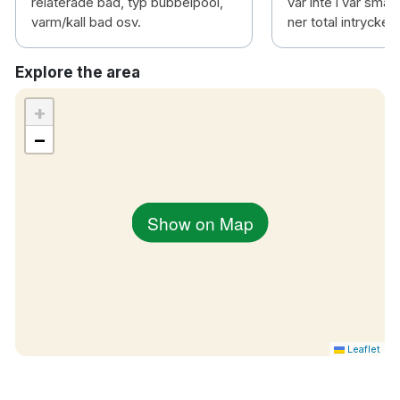
relaterade bad, typ bubbelpool,
var inte i vår sma
varm/kall bad osv.
ner total intrycket.
Explore the area
+
−
Show on Map
Leaflet