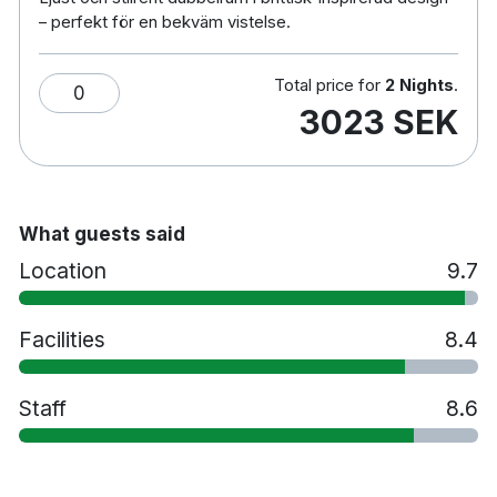
Cirka 30 minuters bilresa till Kalahatten
– perfekt för en bekväm vistelse.
Cirka 45 minuters bilresa till Luleå Airport
Total price for
2 Nights
.
0
3023 SEK
What guests said
Location
9.7
Facilities
8.4
Staff
8.6