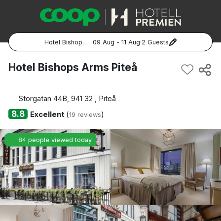
Hotel Bishops Arms Piteå
·
09 Aug - 11 Aug
·
2 Guests
Popular Destinations:
Hotel Bishops Arms Piteå
Hela Sverige
Storgatan 44B, 941 32 , Piteå
Stockholm
8.8
Excellent
(
)
19 reviews
Göteborg
84 people viewed today
Malmö
Hela Norge
Oslo