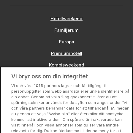
Hotellweekend
Familjerum
Europa
Premiumhotell
Kompisweekend
Vi bryr oss om din integritet
Storstadsweekend
Vi och våra
1015
partners lagrar och får tillgång till
Hotellrum under 995 kr
personuppgifter som webbläsardata eller unika identifierare på
din enhet. Genom att välja ”Jag godkänner” tillåter du att
Spahotell
spårningstekniker används för de syften som anges under "vi
och våra partners behandlar data för att tillhandahålla", medan
Sydsverige
du genom att välja "Avvisa alla" eller återkallar ditt samtycke
kommer att inaktivera dem. Om spårare är inaktiverade kan
Om Hotellpremien
visst innehåll och vissa annonser som du ser vara mindre
relevanta för dig. Du kan återkomma till denna meny för att