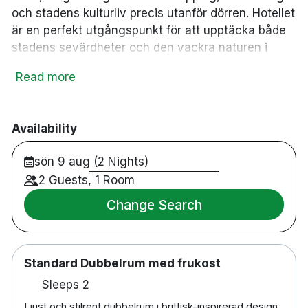
och stadens kulturliv precis utanför dörren. Hotellet
är en perfekt utgångspunkt för att upptäcka både
stadens sevärdheter och den vackra naturen i
området.
Read more
På hotellet hittar du den klassiska brittiska puben
The Bishops Arms, där du kan njuta av traditionella
pubrätter och ett brett utbud av drycker i en
Availability
genuin och avslappnad miljö. För den som vill
sön 9 aug (2 Nights)
utforska omgivningarna ligger utsiktsberget
Kalahatten en kort bilresa bort.
2 Guests, 1 Room
Change Search
29 rum
Puben är stängd på julafton och nyårsdagen
Parkering finns mot en avgift
Cirka 5 minuters promenad till Piteå stadskyrka
Standard Dubbelrum med frukost
Cirka 10 minuters promenad till Piteå
Sleeps 2
båtmuseum
Ljust och stilrent dubbelrum i brittisk-inspirerad design