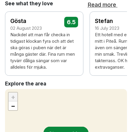
See what they love
Read more
Gösta
Stefan
6.5
02 August 2023
16 July 2023
Nackdel att man får checka in
Ett hotell med ett
tidigast klockan fyra och att det
mitt i Piteå. Rumm
ska göras i puben när det är
även om sängen var
många gäster där. Fina rum men
min smak. Trevlig
tyvärr dåliga sängar som var
takterrass. OK hot
alldeles för mjuka.
extravaganser.
Explore the area
+
−