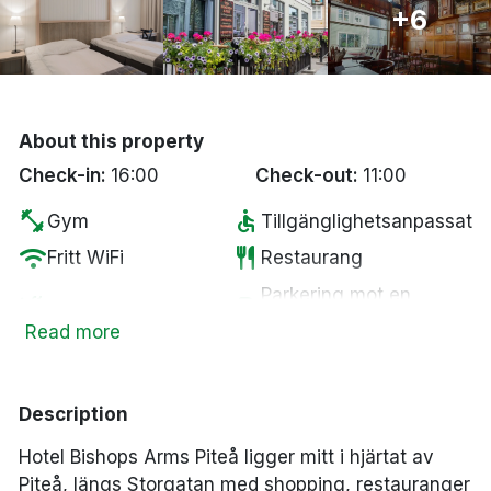
+6
Bergen
Hela Danmark
About this property
Done
Check-in:
16:00
Check-out:
11:00
fitness_center
accessible
Gym
Tillgänglighetsanpassat
wifi
restaurant
Fritt WiFi
Restaurang
Parkering mot en
smoke_free
local_parking
Rökfria rum
kostnad
Read more
tv
coffee
Smart-TV
Kaffe/te på rummet
local_bar
Bar
Description
Hotel Bishops Arms Piteå ligger mitt i hjärtat av
Piteå, längs Storgatan med shopping, restauranger