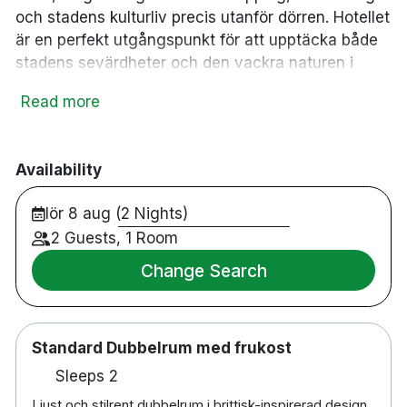
och stadens kulturliv precis utanför dörren. Hotellet
är en perfekt utgångspunkt för att upptäcka både
stadens sevärdheter och den vackra naturen i
området.
Read more
På hotellet hittar du den klassiska brittiska puben
The Bishops Arms, där du kan njuta av traditionella
pubrätter och ett brett utbud av drycker i en
Availability
genuin och avslappnad miljö. För den som vill
lör 8 aug (2 Nights)
utforska omgivningarna ligger utsiktsberget
Kalahatten en kort bilresa bort.
2 Guests, 1 Room
Change Search
29 rum
Puben är stängd på julafton och nyårsdagen
Parkering finns mot en avgift
Cirka 5 minuters promenad till Piteå stadskyrka
Standard Dubbelrum med frukost
Cirka 10 minuters promenad till Piteå
Sleeps 2
båtmuseum
Ljust och stilrent dubbelrum i brittisk-inspirerad design