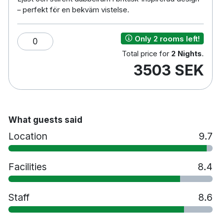
Cirka 30 minuters bilresa till Kalahatten
– perfekt för en bekväm vistelse.
Cirka 45 minuters bilresa till Luleå Airport
Only 2 rooms left!
0
Total price for
2 Nights
.
3503 SEK
What guests said
Location
9.7
Facilities
8.4
Staff
8.6