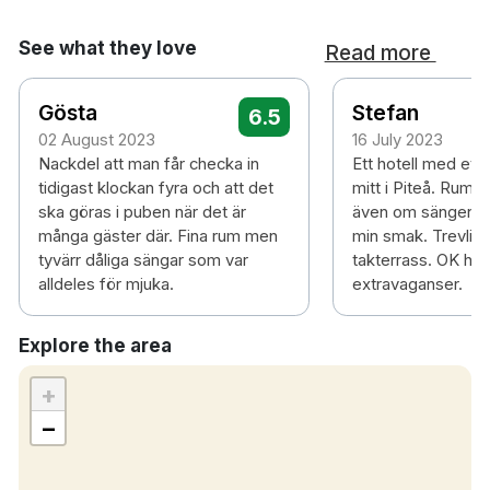
See what they love
Read more
Gösta
Stefan
6.5
02 August 2023
16 July 2023
Nackdel att man får checka in
Ett hotell med ett
tidigast klockan fyra och att det
mitt i Piteå. Rumm
ska göras i puben när det är
även om sängen var
många gäster där. Fina rum men
min smak. Trevlig
tyvärr dåliga sängar som var
takterrass. OK hot
alldeles för mjuka.
extravaganser.
Explore the area
+
−