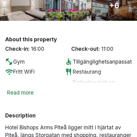
+6
Bergen
Hela Danmark
About this property
Done
Check-in:
16:00
Check-out:
11:00
fitness_center
accessible
Gym
Tillgänglighetsanpassat
wifi
restaurant
Fritt WiFi
Restaurang
Parkering mot en
smoke_free
local_parking
Rökfria rum
kostnad
Read more
tv
coffee
Smart-TV
Kaffe/te på rummet
local_bar
Bar
Description
Hotel Bishops Arms Piteå ligger mitt i hjärtat av
Piteå, längs Storgatan med shopping, restauranger