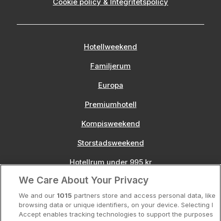
Cookie policy & Integritetspolicy
Hotellweekend
Familjerum
Europa
Premiumhotell
Kompisweekend
Storstadsweekend
Hotellrum under 995 kr
We Care About Your Privacy
Spahotell
We and our
1015
partners store and access personal data, like
Sydsverige
browsing data or unique identifiers, on your device. Selecting I
Accept enables tracking technologies to support the purposes
Om Hotellpremien