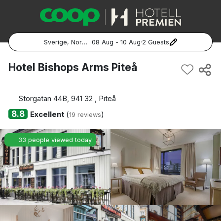
Sverige, Norge, Danmark
·
08 Aug - 10 Aug
·
2 Guests
Popular Destinations:
Hotel Bishops Arms Piteå
Hela Sverige
Storgatan 44B, 941 32 , Piteå
Stockholm
8.8
Excellent
(
)
19 reviews
Göteborg
33 people viewed today
Malmö
Hela Norge
Oslo