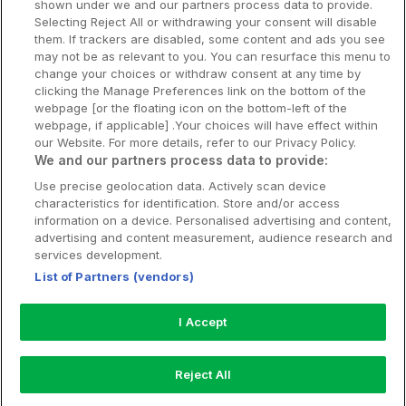
shown under we and our partners process data to provide.
Selecting Reject All or withdrawing your consent will disable
Nya hotell
them. If trackers are disabled, some content and ads you see
may not be as relevant to you. You can resurface this menu to
Stadsweekend
change your choices or withdraw consent at any time by
clicking the Manage Preferences link on the bottom of the
webpage [or the floating icon on the bottom-left of the
webpage, if applicable] .Your choices will have effect within
our Website. For more details, refer to our Privacy Policy.
Booking Enquiries:
info@hotellpremien.se
We and our partners process data to provide:
Hotellsupport:
scandinavian@digibreaks.com
Use precise geolocation data. Actively scan device
characteristics for identification. Store and/or access
information on a device. Personalised advertising and content,
advertising and content measurement, audience research and
Hotellpremien.se av en del av Coop
services development.
Sverige. Coop Sverige 171 88 Solna,
List of Partners (vendors)
Telefon: 010-742 00 00, Org.nr: 556710-
5480.
I Accept
Läs mer om Coops Partnererbjudande:
www.coop.se/medlem/partnererbjudande
Reject All