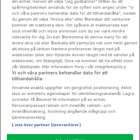
din enhet. Genom att välja ”Jag godkänner” tillåter du att
Spahotell
spårningstekniker används för de syften som anges under "vi
och våra partners behandlar data för att tillhandahålla", medan
Sydsverige
du genom att välja "Avvisa alla" eller återkallar ditt samtycke
kommer att inaktivera dem. Om spårare är inaktiverade kan
Om Hotellpremien
visst innehåll och vissa annonser som du ser vara mindre
relevanta för dig. Du kan återkomma till denna meny för att
Nya hotell
ändra dina val eller återkalla ditt samtycke när som helst genom
att klicka på länken Hantera preferenser längst ned på
Stadsweekend
webbsidan (eller den flytande ikonen längst ned till vänster på
webbsidan, om tillämpligt). Dina val kommer att ha effekt inom
vår Webbplats. Mer information finns i vår integritetspolicy.
Vi och våra partners behandlar data för att
tillhandahålla:
Booking Enquiries:
info@hotellpremien.se
Använda exakta uppgifter om geografisk positionering. Aktivt
Hotellsupport:
scandinavian@digibreaks.com
läsa av enhetens egenskaper för identifieringsändamål. Lagra
och/eller få åtkomst till information på en enhet.
Personanpassad reklam och innehåll, reklam- och
innehållsmätning, forskning angående målgrupp och
Hotellpremien.se av en del av Coop
tjänsteutveckling.
Sverige. Coop Sverige 171 88 Solna,
Lista över partner (leverantörer)
Telefon: 010-742 00 00, Org.nr: 556710-
5480.