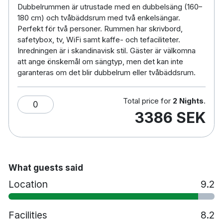
Dubbelrummen är utrustade med en dubbelsäng (160–
180 cm) och tvåbäddsrum med två enkelsängar.
34 rum
Perfekt för två personer. Rummen har skrivbord,
Dubbelrum (Alla dubbelrum är utrustade med
safetybox, tv, WiFi samt kaffe- och tefaciliteter.
en 160-180 cm säng eller två stycken 90 cm
Inredningen är i skandinavisk stil. Gäster är välkomna
sängar. Våra mindre dubbelrum är utrustade
att ange önskemål om sängtyp, men det kan inte
med 140 cm breda sängar.)
garanteras om det blir dubbelrum eller tvåbäddsrum.
Badrum med dusch
Gratis WiFi
Total price for
2 Nights
.
0
TV
3386 SEK
Värdeskåp
Skrivbord
Strykjärn/strykbräda
Gratis toalettartiklar
What guests said
Pub
Location
9.2
Husdjur är tillåtna mot en avgift. Vänligen ange
i kommentarsfältet vid bokning om ni önskar
ett djurvänligt rum, då dessa finns i begränsat
Facilities
8.2
antal