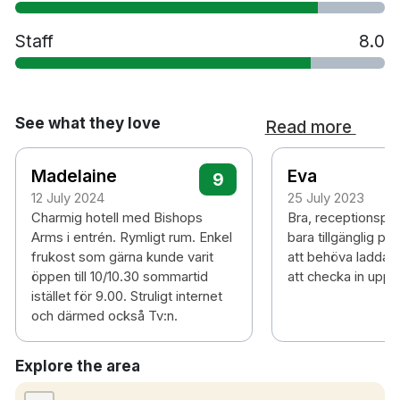
Parkering mot en avgift
Staff
8.0
Rökfritt
4 minuters promenad till Strängnäs katedral
10 minuters promenad till Strängnäs station
15 minuters bilresa till Arsenalen &
See what they love
Read more
Morrarötallen
50 minuters bilresa till Västerås Hässlö
Madelaine
Eva
flygplats
9
12 July 2024
25 July 2023
Charmig hotell med Bishops
Bra, receptionspe
Arms i entrén. Rymligt rum. Enkel
bara tillgänglig på
frukost som gärna kunde varit
att behöva ladda n
öppen till 10/10.30 sommartid
att checka in uppl
istället för 9.00. Struligt internet
och därmed också Tv:n.
Explore the area