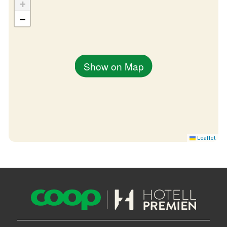
+
−
Show on Map
Leaflet