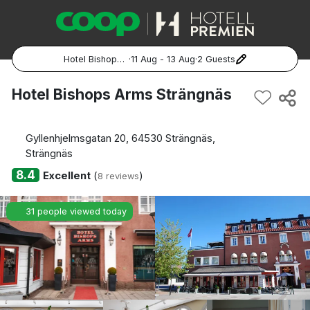
Hotel Bishops Arms Strängnäs
·
11 Aug - 13 Aug
·
2 Guests
Popular Destinations:
Hotel Bishops Arms Strängnäs
Hela Sverige
Gyllenhjelmsgatan 20, 64530 Strängnäs,
Stockholm
Strängnäs
8.4
Excellent
(
)
8 reviews
Göteborg
31 people viewed today
Malmö
Hela Norge
Oslo