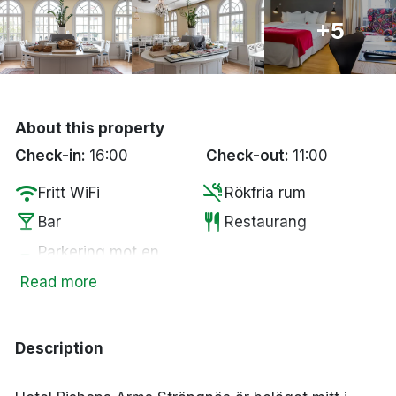
Bergen
+5
Hela Danmark
Done
About this property
Check-in:
16:00
Check-out:
11:00
wifi
smoke_free
Fritt WiFi
Rökfria rum
local_bar
restaurant
Bar
Restaurang
Parkering mot en
local_parking
tv
Smart-TV
kostnad
Read more
room_service
bed
Handduk
Påslakan
coffee
Kaffe/te på rummet
Description