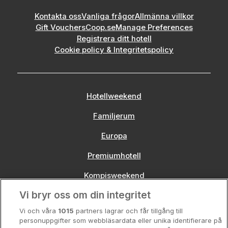
Kontakta oss
Vanliga frågor
Allmänna villkor
Gift Vouchers
Coop.se
Manage Preferences
Registrera ditt hotell
Cookie policy & Integritetspolicy
Hotellweekend
Familjerum
Europa
Premiumhotell
Kompisweekend
Vi bryr oss om din integritet
Storstadsweekend
Vi och våra
1015
partners lagrar och får tillgång till
Hotellrum under 995 kr
personuppgifter som webbläsardata eller unika identifierare på