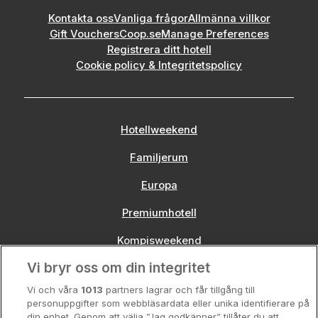
Kontakta oss
Vanliga frågor
Allmänna villkor
Gift Vouchers
Coop.se
Manage Preferences
Registrera ditt hotell
Cookie policy & Integritetspolicy
Hotellweekend
Familjerum
Europa
Premiumhotell
Kompisweekend
Vi bryr oss om din integritet
Storstadsweekend
Vi och våra
1013
partners lagrar och får tillgång till
Hotellrum under 995 kr
personuppgifter som webbläsardata eller unika identifierare på
din enhet. Genom att välja ”Jag godkänner” tillåter du att