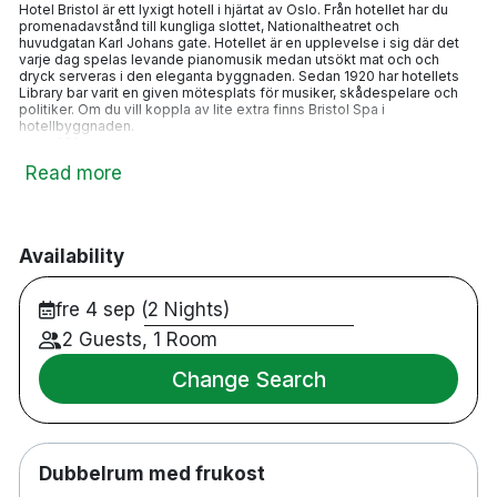
Hotel Bristol är ett lyxigt hotell i hjärtat av Oslo. Från hotellet har du
promenadavstånd till kungliga slottet, Nationaltheatret och
huvudgatan Karl Johans gate. Hotellet är en upplevelse i sig där det
varje dag spelas levande pianomusik medan utsökt mat och och
dryck serveras i den eleganta byggnaden. Sedan 1920 har hotellets
Library bar varit en given mötesplats för musiker, skådespelare och
politiker. Om du vill koppla av lite extra finns Bristol Spa i
hotellbyggnaden.
251 rum
Dubbelrum
Read more
Badrum med dusch
Gratis WiFi
TV
Värdeskåp
Skrivbord
Availability
Hårtork
Minibar
Kaffemaskin
fre 4 sep (2 Nights)
Strykjärn/strykbräda på begäran
Roomservice
2 Guests, 1 Room
2 st restauranger
Bar
Change Search
Gym
Handikappsanpassade rum finns tillgängliga
Parkering mot en avgift
Rökfritt
Förhandsbokning krävs för spabehandlingar
9 minuters promenad till centralstation
Dubbelrum med frukost
40 minuters bilresa till Oslo flygplats, Gardemoern
9 minuters promenad till Kungliga slottet