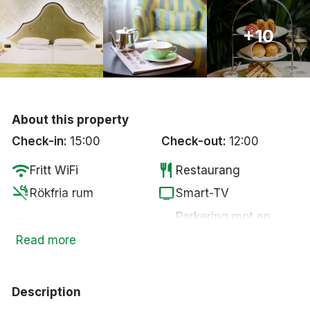
Bergen
+10
Hela Danmark
Done
About this property
Check-in:
15:00
Check-out:
12:00
wifi
restaurant
Fritt WiFi
Restaurang
smoke_free
tv
Rökfria rum
Smart-TV
Parkering mot en
wine_bar
local_parking
Minibar
kostnad
Read more
fitness_center
ev_station
Gym
Elbilsladdare
business_center
local_laundry_service
Business Center
Tvättservice
Description
spa
coffee
Spa
Kaffe/te på rummet