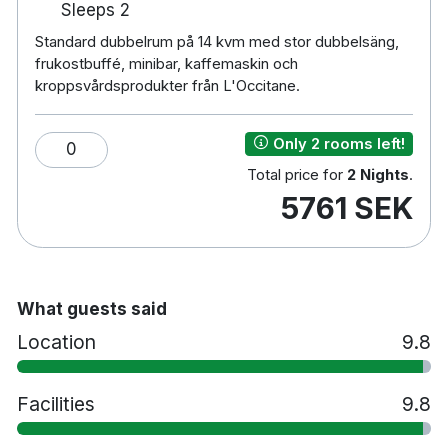
Sleeps 2
1 minuts promenad till Nationaltheatret
15 minuters promenad till Akter brygga
Standard dubbelrum på 14 kvm med stor dubbelsäng,
frukostbuffé, minibar, kaffemaskin och
kroppsvårdsprodukter från L'Occitane.
Only 2 rooms left!
0
Total price for
2 Nights
.
5761 SEK
What guests said
Location
9.8
Facilities
9.8