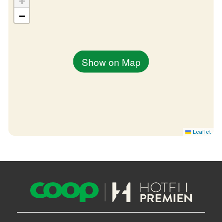
+
−
Show on Map
Leaflet