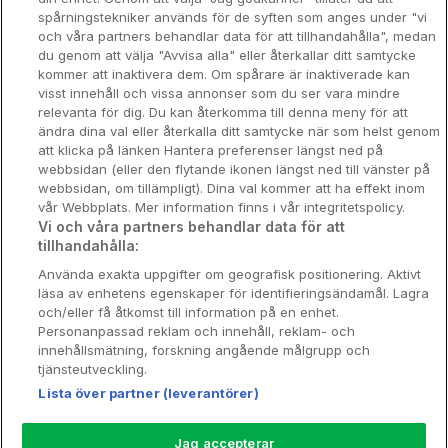
Spahotell
spårningstekniker används för de syften som anges under "vi
och våra partners behandlar data för att tillhandahålla", medan
Sydsverige
du genom att välja "Avvisa alla" eller återkallar ditt samtycke
kommer att inaktivera dem. Om spårare är inaktiverade kan
Om Hotellpremien
visst innehåll och vissa annonser som du ser vara mindre
relevanta för dig. Du kan återkomma till denna meny för att
Nya hotell
ändra dina val eller återkalla ditt samtycke när som helst genom
att klicka på länken Hantera preferenser längst ned på
Stadsweekend
webbsidan (eller den flytande ikonen längst ned till vänster på
webbsidan, om tillämpligt). Dina val kommer att ha effekt inom
vår Webbplats. Mer information finns i vår integritetspolicy.
Vi och våra partners behandlar data för att
tillhandahålla:
Booking Enquiries:
info@hotellpremien.se
Använda exakta uppgifter om geografisk positionering. Aktivt
Hotellsupport:
scandinavian@digibreaks.com
läsa av enhetens egenskaper för identifieringsändamål. Lagra
och/eller få åtkomst till information på en enhet.
Personanpassad reklam och innehåll, reklam- och
innehållsmätning, forskning angående målgrupp och
Hotellpremien.se av en del av Coop
tjänsteutveckling.
Sverige. Coop Sverige 171 88 Solna,
Lista över partner (leverantörer)
Telefon: 010-742 00 00, Org.nr: 556710-
5480.
Jag accepterar