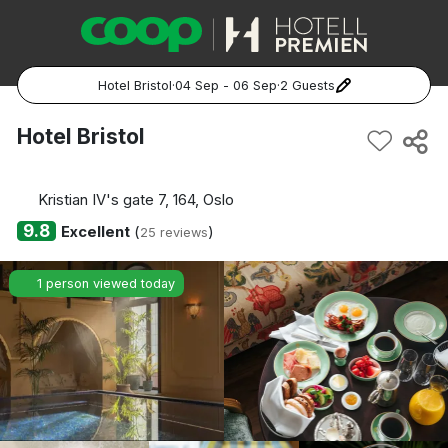
Hotel Bristol
·
04 Sep - 06 Sep
·
2 Guests
Popular Destinations:
Hotel Bristol
Hela Sverige
Kristian IV's gate 7, 164, Oslo
Stockholm
9.8
Excellent
(
)
25 reviews
Göteborg
1 person viewed today
Malmö
Hela Norge
Oslo