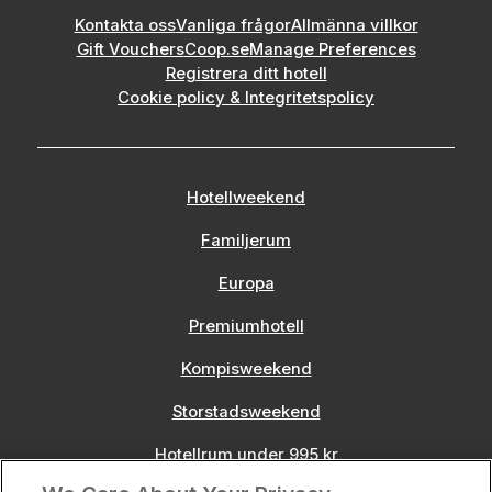
Kontakta oss
Vanliga frågor
Allmänna villkor
Gift Vouchers
Coop.se
Manage Preferences
Registrera ditt hotell
Cookie policy & Integritetspolicy
Hotellweekend
Familjerum
Europa
Premiumhotell
Kompisweekend
Storstadsweekend
Hotellrum under 995 kr