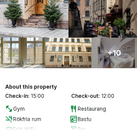
Bergen
Hela Danmark
Done
+10
About this property
Check-in:
15:00
Check-out:
12:00
fitness_center
restaurant
Gym
Restaurang
smoke_free
sauna
Rökfria rum
Bastu
wifi
local_bar
Fritt WiFi
Bar