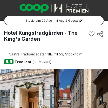
Stockholm
·
09 Aug - 11 Aug
·
2 Guests
Popular Destinations:
Hotel Kungsträdgården - The
King's Garden
Hela Sverige
Stockholm
Västra Trädgårdsgatan 11B, 111 53, Stockholm
9.6
Excellent
(
)
55 reviews
Göteborg
Malmö
Hela Norge
Oslo