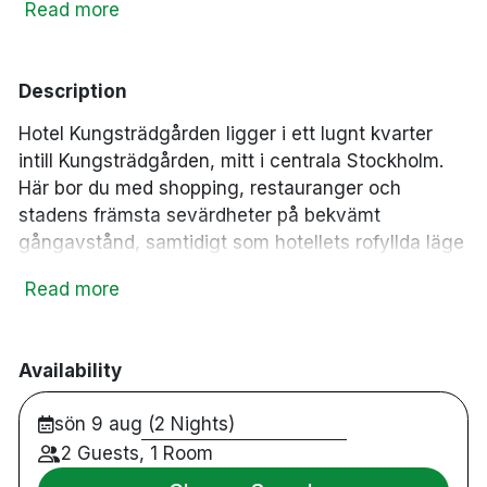
ac_unit
wine_bar
AC
Minibar
Read more
local_laundry_service
Tvättservice
Description
Hotel Kungsträdgården ligger i ett lugnt kvarter
intill Kungsträdgården, mitt i centrala Stockholm.
Här bor du med shopping, restauranger och
stadens främsta sevärdheter på bekvämt
gångavstånd, samtidigt som hotellets rofyllda läge
erbjuder en avkopplande vistelse.
Read more
Det familjeägda hotellet kombinerar personlig
service med elegant gustaviansk inredning och
vackra detaljer från 1700-talet. I Brasserie Makalös
Availability
serveras franskinspirerade rätter från frukost till
sön 9 aug (2 Nights)
middag under hotellets imponerande glastak, och
för vinälskare finns både en privat vinkällare och
2 Guests, 1 Room
en elegant champagnebar.