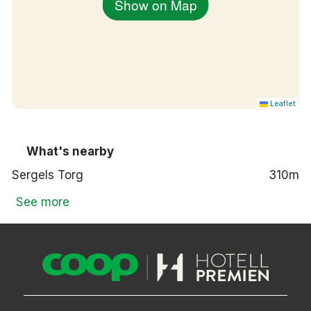
Show on Map
Leaflet
What's nearby
Sergels Torg
310m
See more