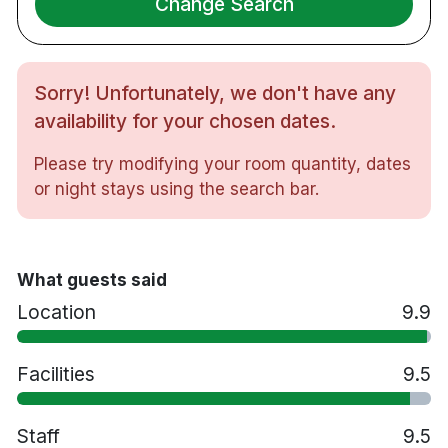
Change Search
Efter en dag på stan kan du koppla av i bastun eller
träna i hotellets gym. Minibar finns tillgänglig på
begäran.
Sorry! Unfortunately, we don't have any
availability for your chosen dates.
94 rum
Minibar finns på begäran
Please try modifying your room quantity, dates
Privat vinkällare och champagnebar
or night stays using the search bar.
Cirka 1 minuts promenad till Kungsträdgården
Cirka 5 minuters promenad till Sergels torg
Cirka 10 minuters promenad till Stockholm
What guests said
Centralstation
Location
9.9
Cirka 40 minuters bilresa till Stockholm
Arlanda Airport
Facilities
9.5
Staff
9.5