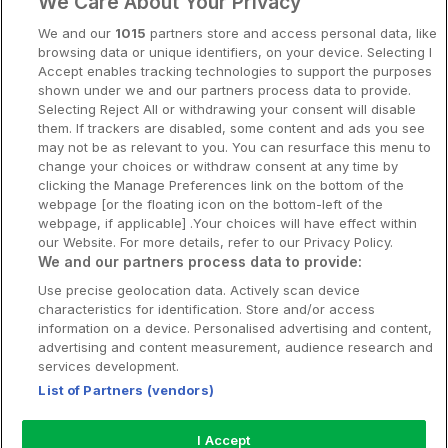
We Care About Your Privacy
Spahotell
We and our
1015
partners store and access personal data, like
Sydsverige
browsing data or unique identifiers, on your device. Selecting I
Accept enables tracking technologies to support the purposes
Om Hotellpremien
shown under we and our partners process data to provide.
Selecting Reject All or withdrawing your consent will disable
Nya hotell
them. If trackers are disabled, some content and ads you see
may not be as relevant to you. You can resurface this menu to
Stadsweekend
change your choices or withdraw consent at any time by
clicking the Manage Preferences link on the bottom of the
webpage [or the floating icon on the bottom-left of the
webpage, if applicable] .Your choices will have effect within
our Website. For more details, refer to our Privacy Policy.
Booking Enquiries:
info@hotellpremien.se
We and our partners process data to provide:
Hotellsupport:
scandinavian@digibreaks.com
Use precise geolocation data. Actively scan device
characteristics for identification. Store and/or access
information on a device. Personalised advertising and content,
advertising and content measurement, audience research and
Hotellpremien.se av en del av Coop
services development.
Sverige. Coop Sverige 171 88 Solna,
List of Partners (vendors)
Telefon: 010-742 00 00, Org.nr: 556710-
5480.
I Accept