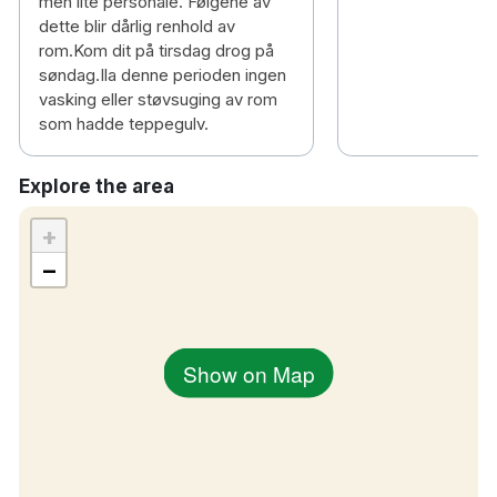
men lite personale. Følgene av
dette blir dårlig renhold av
rom.Kom dit på tirsdag drog på
søndag.Ila denne perioden ingen
vasking eller støvsuging av rom
som hadde teppegulv.
Explore the area
+
−
Show on Map