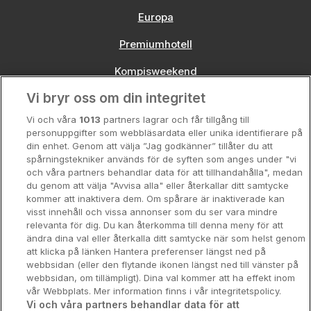
Europa
Premiumhotell
Kompisweekend
Vi bryr oss om din integritet
Storstadsweekend
Vi och våra
1013
partners lagrar och får tillgång till
Hotellrum under 995 kr
personuppgifter som webbläsardata eller unika identifierare på
din enhet. Genom att välja ”Jag godkänner” tillåter du att
Spahotell
spårningstekniker används för de syften som anges under "vi
och våra partners behandlar data för att tillhandahålla", medan
Sydsverige
du genom att välja "Avvisa alla" eller återkallar ditt samtycke
kommer att inaktivera dem. Om spårare är inaktiverade kan
Om Hotellpremien
visst innehåll och vissa annonser som du ser vara mindre
relevanta för dig. Du kan återkomma till denna meny för att
Nya hotell
ändra dina val eller återkalla ditt samtycke när som helst genom
att klicka på länken Hantera preferenser längst ned på
Stadsweekend
webbsidan (eller den flytande ikonen längst ned till vänster på
webbsidan, om tillämpligt). Dina val kommer att ha effekt inom
vår Webbplats. Mer information finns i vår integritetspolicy.
Vi och våra partners behandlar data för att