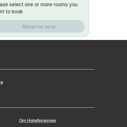
ease select one or more rooms you
nt to book
Reserve now
se
Om Hotellpremien