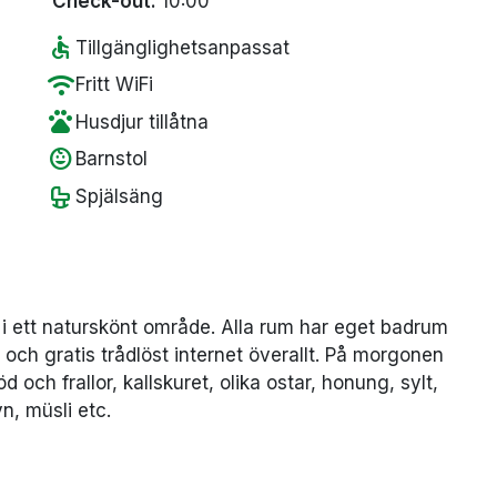
Check-out:
10:00
accessible
Tillgänglighetsanpassat
wifi
Fritt WiFi
pets
Husdjur tillåtna
child_care
Barnstol
crib
Spjälsäng
 i ett naturskönt område. Alla rum har eget badrum
och gratis trådlöst internet överallt. På morgonen
d och frallor, kallskuret, olika ostar, honung, sylt,
n, müsli etc.