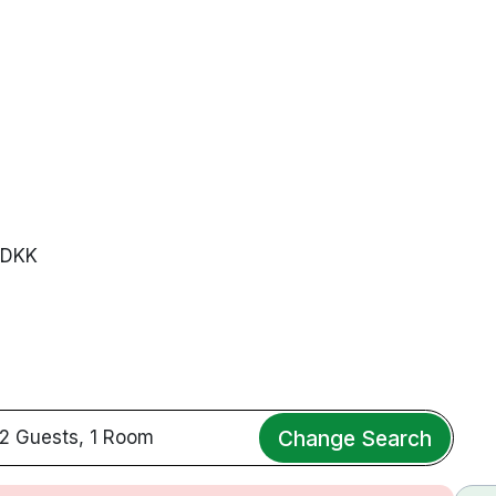
0 DKK
Change Search
2 Guests, 1 Room