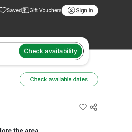
Sign in
Saved
Gift Vouchers
Check availability
Check available dates
lore the area