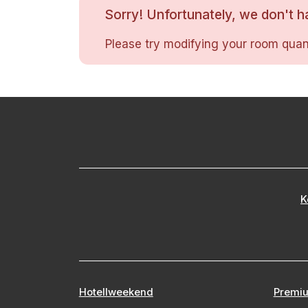
Sorry! Unfortunately, we don't ha
Please try modifying your room quant
K
Hotellweekend
Premiu