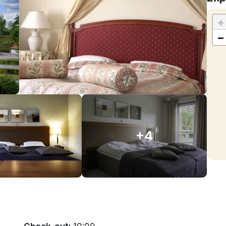
+
−
+4