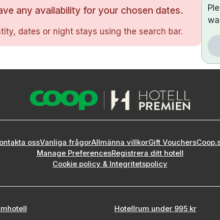
Pl
ve any availability for your chosen dates.
wa
ity, dates or night stays using the search bar.
ontakta oss
Vanliga frågor
Allmänna villkor
Gift Vouchers
Coop.
Manage Preferences
Registrera ditt hotell
Cookie policy & Integritetspolicy
mhotell
Hotellrum under 995 kr