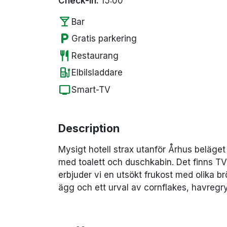
Check-in:
15:00
local_bar
Bar
local_parking
Gratis parkering
restaurant
Restaurang
ev_station
Elbilsladdare
tv
Smart-TV
Description
Mysigt hotell strax utanför Århus beläget
med toalett och duschkabin. Det finns TV 
erbjuder vi en utsökt frukost med olika brö
ägg och ett urval av cornflakes, havregry