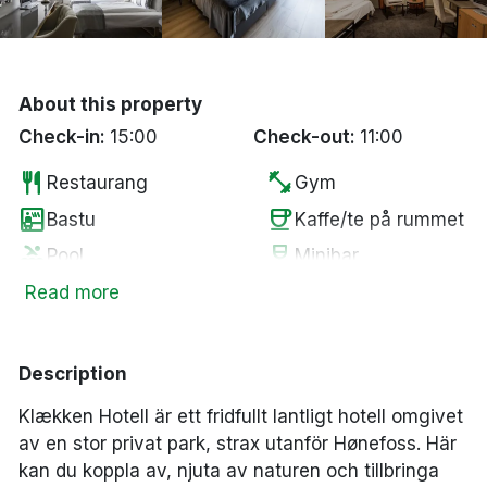
Bergen
Hela Danmark
About this property
Check-in:
15:00
Check-out:
11:00
Done
restaurant
fitness_center
Restaurang
Gym
sauna
coffee
Bastu
Kaffe/te på rummet
pool
wine_bar
Pool
Minibar
local_parking
tv
Gratis parkering
Smart-TV
Read more
accessible
pets
Tillgänglighetsanpassat
Husdjur tillåtna
ev_station
local_bar
Elbilsladdare
Bar
Description
bed
child_care
Extrasäng
Barnstol
Klækken
Hotell
är
ett
fridfullt
lantligt
hotell
omgivet
av
en
stor
privat
park,
strax
utanför
Hønefoss.
Här
kan
du
koppla
av,
njuta
av
naturen
och
tillbringa