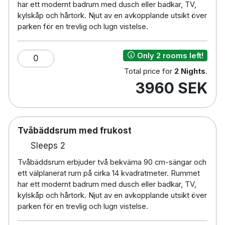
har ett modernt badrum med dusch eller badkar, TV,
kylskåp och hårtork. Njut av en avkopplande utsikt över
Restaurang
parken för en trevlig och lugn vistelse.
Bar
Gratis parkering
Only 2 rooms left!
0
Laddstation för elbilar
Total price for
2 Nights
.
Gym
3960 SEK
Bastu
Pool
Rullstolsanpassat
Husdjursvänligt (
350
NOK)
Tvåbäddsrum med frukost
Extrasäng
Sleeps 2
Te/
kaffe
på
rummet
TV
Tvåbäddsrum erbjuder två bekväma 90 cm-sängar och
ett välplanerat rum på cirka 14 kvadratmeter. Rummet
Minibar
har ett modernt badrum med dusch eller badkar, TV,
Hårtork
kylskåp och hårtork. Njut av en avkopplande utsikt över
parken för en trevlig och lugn vistelse.