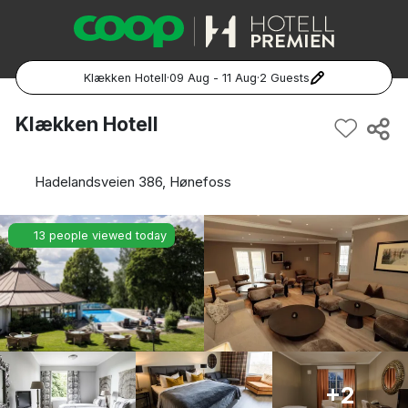
Klækken Hotell
·
09 Aug - 11 Aug
·
2 Guests
Popular Destinations:
Klækken Hotell
Hela Sverige
Hadelandsveien 386, Hønefoss
Stockholm
13 people viewed today
Göteborg
Malmö
Hela Norge
Oslo
+2