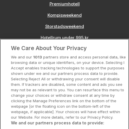
Premiumhotell
Kompisweekend
Storstadsweekend
Hotellrum under 995 kr
We Care About Your Privacy
Spahotell
We and our
1013
partners store and access personal data, like
Sydsverige
browsing data or unique identifiers, on your device. Selecting I
Accept enables tracking technologies to support the purposes
Om Hotellpremien
shown under we and our partners process data to provide.
Selecting Reject All or withdrawing your consent will disable
Nya hotell
them. If trackers are disabled, some content and ads you see
may not be as relevant to you. You can resurface this menu to
Stadsweekend
change your choices or withdraw consent at any time by
clicking the Manage Preferences link on the bottom of the
webpage [or the floating icon on the bottom-left of the
webpage, if applicable] .Your choices will have effect within
our Website. For more details, refer to our Privacy Policy.
Booking Enquiries:
info@hotellpremien.se
We and our partners process data to provide: