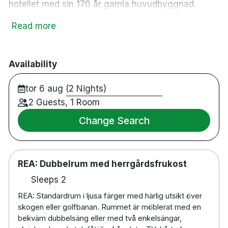
hotellet med sin 170 år gamla huvudbyggnad.
Losby Gods har i flera århundraden varit centrum
Read more
för spännande utflykter, aktiviteter och god mat
och dryck för de besökande gästerna. I
restaurangen serveras hemlagade, välsmakande
Availability
måltider i stämningsfulla och historiska
omgivningar. Låt dig bli bortskämd, njut av lata
tor 6 aug (2 Nights)
dagar och vacker natur. Vi lovar att göra vårt
2 Guests, 1 Room
yttersta för att ge dig en minnesvärd upplevelse.
Change Search
Dubbelrum
Uppgraderade dubbelrum
Enkelrum
REA: Dubbelrum med herrgårdsfrukost
Restaurang / bar
Gratis parkering
Sleeps 2
Gym
REA: Standardrum i ljusa färger med härlig utsikt över
Rullstolsanpassat
skogen eller golfbanan. Rummet är möblerat med en
Rökfritt
bekväm dubbelsäng eller med två enkelsängar,