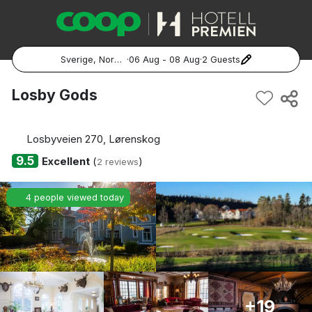
Sverige, Norge, Danmark
·
06 Aug - 08 Aug
·
2 Guests
Popular Destinations:
Losby Gods
Hela Sverige
Losbyveien 270, Lørenskog
Stockholm
9.5
Excellent
(
)
2 reviews
Göteborg
4 people viewed today
Malmö
Hela Norge
Oslo
+19