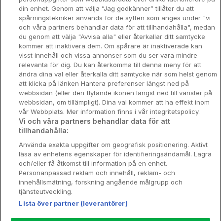
din enhet. Genom att välja ”Jag godkänner” tillåter du att
Spahotell
spårningstekniker används för de syften som anges under "vi
och våra partners behandlar data för att tillhandahålla", medan
Sydsverige
du genom att välja "Avvisa alla" eller återkallar ditt samtycke
kommer att inaktivera dem. Om spårare är inaktiverade kan
Om Hotellpremien
visst innehåll och vissa annonser som du ser vara mindre
relevanta för dig. Du kan återkomma till denna meny för att
Nya hotell
ändra dina val eller återkalla ditt samtycke när som helst genom
att klicka på länken Hantera preferenser längst ned på
Stadsweekend
webbsidan (eller den flytande ikonen längst ned till vänster på
webbsidan, om tillämpligt). Dina val kommer att ha effekt inom
vår Webbplats. Mer information finns i vår integritetspolicy.
Vi och våra partners behandlar data för att
tillhandahålla:
Booking Enquiries:
info@hotellpremien.se
Använda exakta uppgifter om geografisk positionering. Aktivt
Hotellsupport:
scandinavian@digibreaks.com
läsa av enhetens egenskaper för identifieringsändamål. Lagra
och/eller få åtkomst till information på en enhet.
Personanpassad reklam och innehåll, reklam- och
innehållsmätning, forskning angående målgrupp och
Hotellpremien.se av en del av Coop
tjänsteutveckling.
Sverige. Coop Sverige 171 88 Solna,
Lista över partner (leverantörer)
Telefon: 010-742 00 00, Org.nr: 556710-