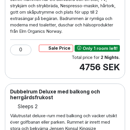
strykjärn och strykbräda, Nespresso-maskin, hårtork,
gott om skåputrymme och plats för upp till 2
extrasängar på begäran. Badrummen är rymliga och
moderna med toaletter, duschar och hälsoprodukter
från Elm Organics Norway.
Sale Price
Only 1 room left!
0
Total price for
2 Nights
.
4756 SEK
Dubbelrum Deluxe med balkong och
herrgårdsfrukost
Sleeps 2
Välutrustat deluxe-rum med balkong och vacker utsikt
över golfbanan eller parken. Rummet är inrett med
stora och bekväma Jensen Konsul Kingsize