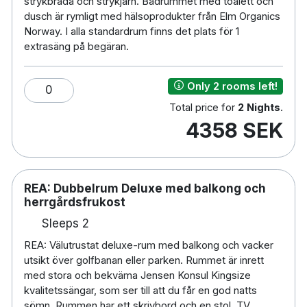
strykbräda och strykjärn. Badrummet med toalett och
dusch är rymligt med hälsoprodukter från Elm Organics
Norway. I alla standardrum finns det plats för 1
extrasäng på begäran.
Only 2 rooms left!
0
Total price for
2 Nights
.
4358 SEK
REA: Dubbelrum Deluxe med balkong och
herrgårdsfrukost
Sleeps 2
REA: Välutrustat deluxe-rum med balkong och vacker
utsikt över golfbanan eller parken. Rummet är inrett
med stora och bekväma Jensen Konsul Kingsize
kvalitetssängar, som ser till att du får en god natts
sömn. Rummen har ett skrivbord och en stol, TV,