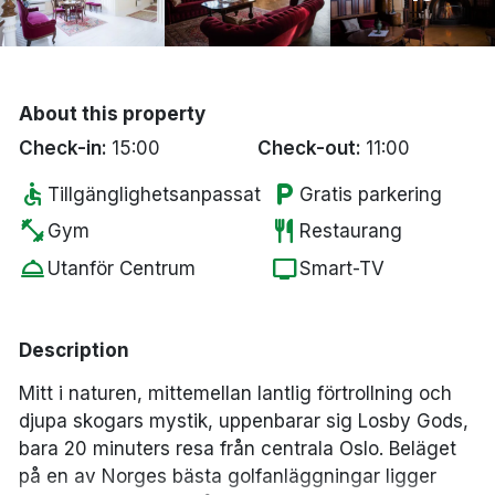
Bergen
Hela Danmark
About this property
Check-in:
15:00
Done
Check-out:
11:00
accessible
local_parking
Tillgänglighetsanpassat
Gratis parkering
fitness_center
restaurant
Gym
Restaurang
room_service
tv
Utanför Centrum
Smart-TV
Description
Mitt i naturen, mittemellan lantlig förtrollning och
djupa skogars mystik, uppenbarar sig Losby Gods,
bara 20 minuters resa från centrala Oslo. Beläget
på en av Norges bästa golfanläggningar ligger