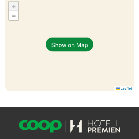
+
−
Show on Map
Leaflet