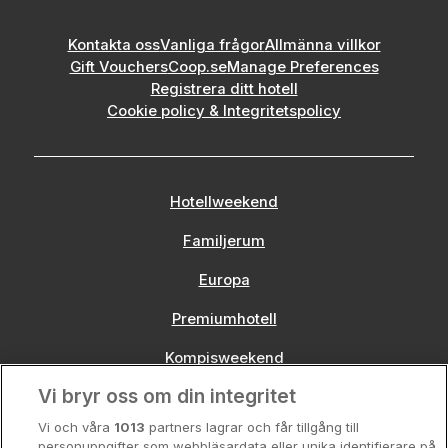
Kontakta oss
Vanliga frågor
Allmänna villkor
Gift Vouchers
Coop.se
Manage Preferences
Registrera ditt hotell
Cookie policy & Integritetspolicy
Hotellweekend
Familjerum
Europa
Premiumhotell
Kompisweekend
Vi bryr oss om din integritet
Storstadsweekend
Vi och våra
1013
partners lagrar och får tillgång till
Hotellrum under 995 kr
personuppgifter som webbläsardata eller unika identifierare på