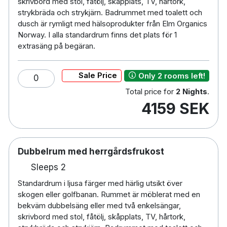
24-timmars reception
skrivbord med stol, fåtölj, skåpplats, TV, hårtork,
strykbräda och strykjärn. Badrummet med toalett och
Extrasäng mot kostnad NOK 400 per natt
dusch är rymligt med hälsoprodukter från Elm Organics
Husdjurtillägg NOK 400 per natt (måste
Norway. I alla standardrum finns det plats för 1
förbokas)
extrasäng på begäran.
9 och 18 håls golfbana
Inomhusgolfcenter
Sale Price
Only 2 rooms left!
0
Total price for
2 Nights
.
4159 SEK
Dubbelrum med herrgårdsfrukost
Sleeps 2
Standardrum i ljusa färger med härlig utsikt över
skogen eller golfbanan. Rummet är möblerat med en
bekväm dubbelsäng eller med två enkelsängar,
skrivbord med stol, fåtölj, skåpplats, TV, hårtork,