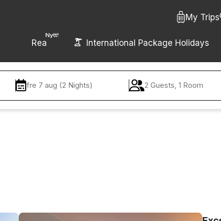
My Trips
Nytt!
Rea
International Package Holidays
fre 7 aug (2 Nights)
2 Guests, 1 Room
Exc