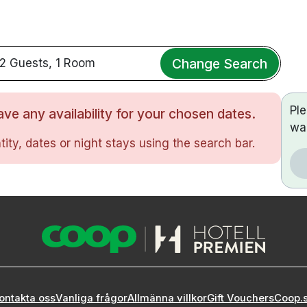
Change Search
2 Guests, 1 Room
Pl
ve any availability for your chosen dates.
wa
ity, dates or night stays using the search bar.
ontakta oss
Vanliga frågor
Allmänna villkor
Gift Vouchers
Coop.