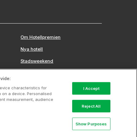
Om Hotellpremien
Nya hotell
Stadsweekend
vide:
evice characteristics for
I Accept
n on a device. Personalised
ntent measurement, audience
Reject All
742 00 00, Org.nr: 556710-5480.
Show Purposes
rerbjudande