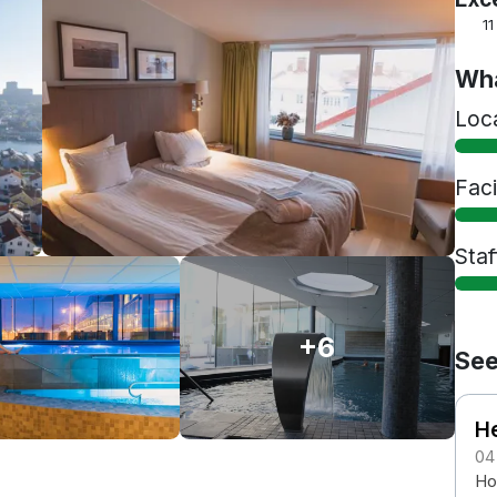
11
Wha
Loc
Faci
Staf
+6
See
He
04
Hot