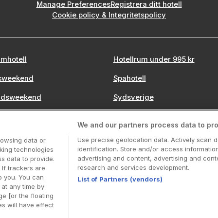
Manage Preferences
Registrera ditt hotell
Cookie policy & Integritetspolicy
mhotell
Hotellrum under 995 kr
sweekend
Spahotell
tadsweekend
Sydsverige
We and our partners process data to pro
Use precise geolocation data. Actively scan d
rowsing data or
Booking Enquiries:
info@hotellpremien.se
identification. Store and/or access informatio
cking technologies
Hotellsupport:
scandinavian@digibreaks.com
advertising and content, advertising and co
 data to provide.
research and services development.
 If trackers are
o you. You can
List of Partners (vendors)
at any time by
Coop Sverige. Coop Sverige 171 88 Solna, Telefon: 010-
e [or the floating
 Coops Partnererbjudande:
www.coop.se/medlem/partne
s will have effect