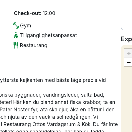
Check-out:
12:00
fitness_center
Gym
accessible
Tillgänglighetsanpassat
Exp
restaurant
Restaurang
+
−
yttersta kajkanten med bästa läge precis vid
storiska byggnader, vandringsleder, salta bad,
teter! Här kan du bland annat fiska krabbor, ta en
ater Noster fyr, äta skaldjur, åka en båttur i den
 och njuta av den vackra solnedgången. Vi
 i Restaurang O
ttos Vardagsrum & Kök
. Du får inte
tellets egna spaavdelning, här kan du ladda