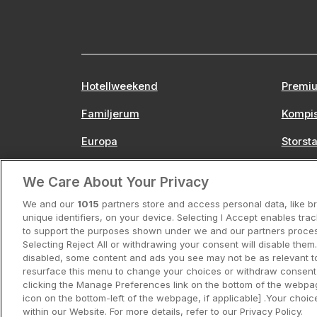
Hotellweekend
Premiu
Familjerum
Kompi
Europa
Stors
We Care About Your Privacy
We and our
1015
partners store and access personal data, like b
unique identifiers, on your device. Selecting I Accept enables tra
to support the purposes shown under we and our partners process
Selecting Reject All or withdrawing your consent will disable them.
disabled, some content and ads you see may not be as relevant t
resurface this menu to change your choices or withdraw consent 
Hotellpremien.se av en del av 
clicking the Manage Preferences link on the bottom of the webpag
Läs mer om
icon on the bottom-left of the webpage, if applicable] .Your choice
within our Website. For more details, refer to our Privacy Policy.