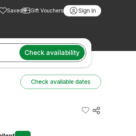
Sign in
Saved
Gift Vouchers
Check availability
Check available dates
ellent