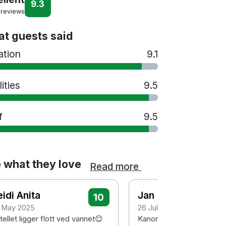
9.3
 reviews
t guests said
ation
9.1
lities
9.5
f
9.5
 what they love
Read more
idi Anita
Jan
10
 May 2025
26 July 2024
ellet ligger flott ved vannet😊
Kanon