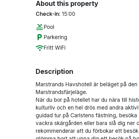
About this property
Check-in:
15:00
pool
Pool
local_parking
Parkering
wifi
Fritt WiFi
Description
Marstrands Havshotell är beläget på den 
Marstrandsfärjeläge.
När du bor på hotellet har du nära till hi
kulturliv och en hel drös med andra aktivi
guidad tur på Carlstens fästning, besöka P
vackra skärgården eller bara slå dig ner
rekommenderar att du förbokar ett besök
glömma bort att unna dig ett besök på ho