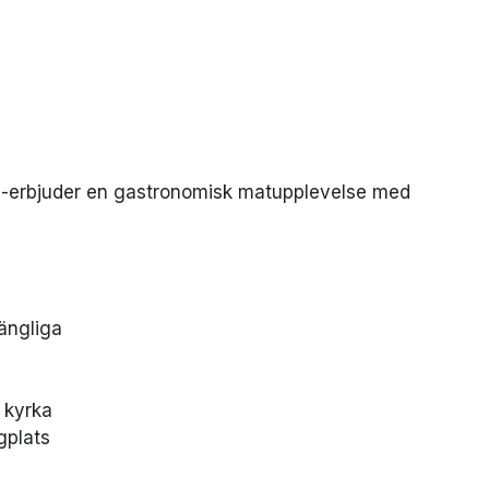
-erbjuder en gastronomisk matupplevelse med
ängliga
 kyrka
gplats