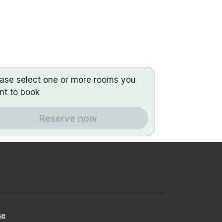
ease select one or more rooms you
nt to book
Reserve now
se