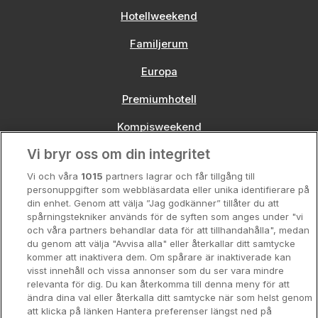
Hotellweekend
Familjerum
Europa
Premiumhotell
Kompisweekend
Vi bryr oss om din integritet
Storstadsweekend
Vi och våra
1015
partners lagrar och får tillgång till
Hotellrum under 995 kr
personuppgifter som webbläsardata eller unika identifierare på
din enhet. Genom att välja ”Jag godkänner” tillåter du att
Spahotell
spårningstekniker används för de syften som anges under "vi
och våra partners behandlar data för att tillhandahålla", medan
Sydsverige
du genom att välja "Avvisa alla" eller återkallar ditt samtycke
kommer att inaktivera dem. Om spårare är inaktiverade kan
Om Hotellpremien
visst innehåll och vissa annonser som du ser vara mindre
relevanta för dig. Du kan återkomma till denna meny för att
Nya hotell
ändra dina val eller återkalla ditt samtycke när som helst genom
att klicka på länken Hantera preferenser längst ned på