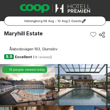
Helsingborg
·
08 Aug - 10 Aug
·
2 Guests
Popular Destinations:
Maryhill Estate
Hela Sverige
Ålabodsvägen 193, Glumslöv
Stockholm
9.9
Excellent
(
)
16 reviews
Göteborg
19 people viewed today
Malmö
Hela Norge
Oslo