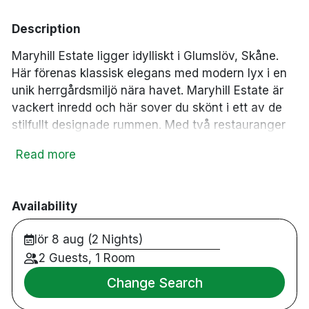
local_parking
Description
Maryhill Estate ligger idylliskt i Glumslöv, Skåne.
Här förenas klassisk elegans med modern lyx i en
unik herrgårdsmiljö nära havet. Maryhill Estate är
vackert inredd och här sover du skönt i ett av de
stilfullt designade rummen. Med två restauranger
som bjuder på kulinariska sensationer, en exklusiv
Read more
poolklubb med 4 pooler och 126 solsängar samt
aktiviteter som golf, tennis och trädgårdsspel, är
varje detalj utformad för njutning och för att du
Availability
som gäst ska få en oförglömlig upplevelse. Perfekt
för en romantisk paus, en weekend med vänner,
lör 8 aug (2 Nights)
eller ett lyxigt familjeäventyr. Maryhill Estate ger
2 Guests, 1 Room
dig en lyxig atmosfär, toppservice och
oförglömliga minnen.
Change Search
Vi rekommenderar att boka bord i en av Maryhills