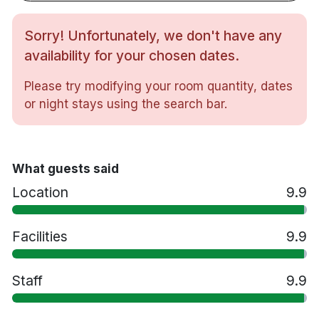
restauranger, det kan snabbt bli fullbokat, så
Sorry! Unfortunately, we don't have any
kontakta gärna Maryhill redan idag.
availability for your chosen dates.
Please try modifying your room quantity, dates
The Sugar Club Restaurang
or night stays using the search bar.
Vi välkomnar dig till smakerna från Grekland och
södra Italien, mitt i Skåne. Vår rymliga restaurang
och terrass väntar på dig. På menyn finns allt från
What guests said
fisk och skaldjur till kött och grönt, med Parilla-
Location
9.9
grillade rätter och grekiska klassiker. Baren
serverar cocktails, ouzo och kalla öl. Yamas!
Facilities
9.9
Hill House Restaurang
Staff
9.9
Internationellt brasserie med rötter i New Yorks