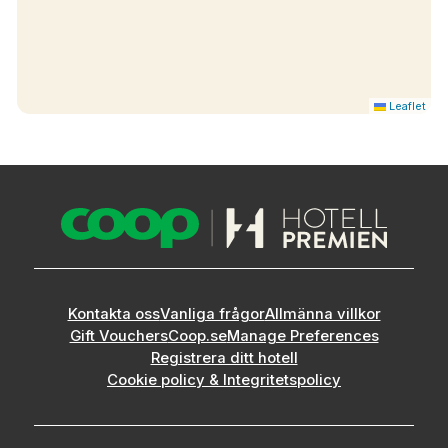
Tennis
Padel
Boule
Rullstolsanpassad
Leaflet
Kontakta oss
Vanliga frågor
Allmänna villkor
Gift Vouchers
Coop.se
Manage Preferences
Registrera ditt hotell
Cookie policy & Integritetspolicy