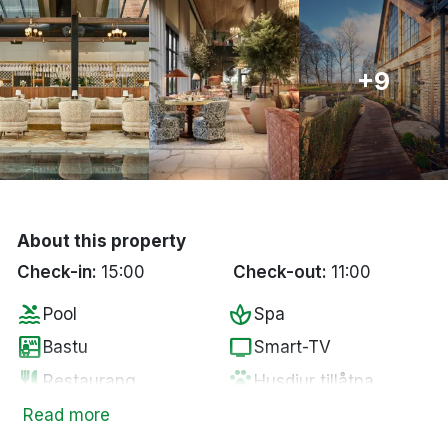
Bergen
Hela Danmark
+9
Done
About this property
Check-in:
15:00
Check-out:
11:00
pool
spa
Pool
Spa
sauna
tv
Bastu
Smart-TV
restaurant
pets
Restaurang
Husdjur tillåtna
local_bar
bed
Bar
Extrasäng
Read more
Gratis parkering