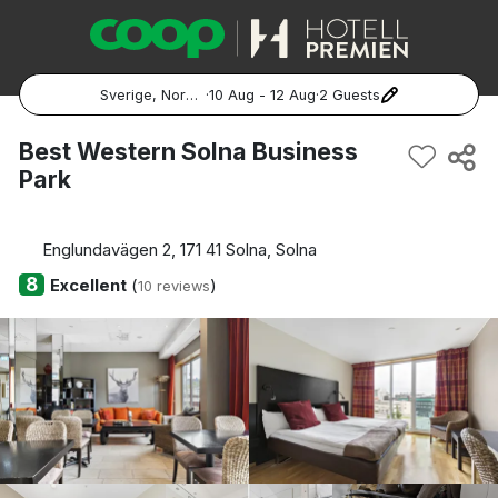
Sverige, Norge, Danmark
·
10 Aug - 12 Aug
·
2 Guests
Popular Destinations:
Best Western Solna Business
Park
Hela Sverige
Stockholm
Englundavägen 2, 171 41 Solna, Solna
8
Excellent
(
)
10 reviews
Göteborg
Malmö
Hela Norge
Oslo