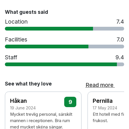
Hårtork
Vattenkokare
What guests said
Strykjärn/strykbräda på begäran
Location
7.4
Samarbete med närliggande gym
Bar
Facilities
7.0
Tvättservice
Parkering mot en avgift
Hund tillåts mot en avgift på 400 kr per natt
Staff
9.4
Rökfritt
1 minuts promenad till Solna Business Park
spårvagnshållplats
25 minuters promenad till Friends Arena &
See what they love
Read more
Westfield Mall of Scandinavia
35 minuters bilresa till Arlanda flygplats
Håkan
Pernilla
9
19 June 2024
17 May 2024
Mycket trevlig personal, särskilt
Ett hotell med fin
mannen i receptionen. Bra rum
frukost.
med mycket sköna sängar.