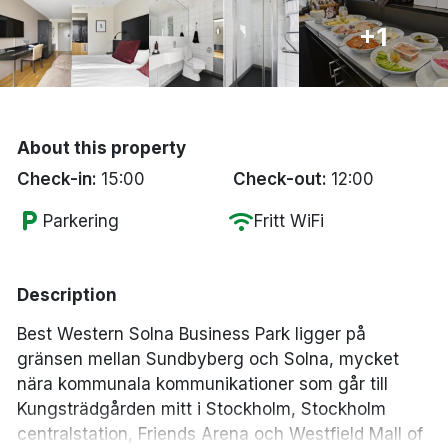
Bergen
+1
Hela Danmark
Done
About this property
Check-in:
15:00
Check-out:
12:00
local_parking
wifi
Parkering
Fritt WiFi
Description
Best Western Solna Business Park ligger på
gränsen mellan Sundbyberg och Solna, mycket
nära kommunala kommunikationer som går till
Kungsträdgården mitt i Stockholm, Stockholm
centralstation, Friends Arena och Westfield Mall of