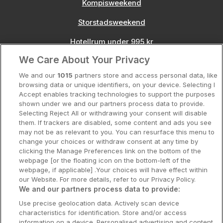
Kompisweekend
Storstadsweekend
Hotellrum under 995 kr
We Care About Your Privacy
Spahotell
We and our
1015
partners store and access personal data, like
Sydsverige
browsing data or unique identifiers, on your device. Selecting I
Accept enables tracking technologies to support the purposes
Om Hotellpremien
shown under we and our partners process data to provide.
Selecting Reject All or withdrawing your consent will disable
Nya hotell
them. If trackers are disabled, some content and ads you see
may not be as relevant to you. You can resurface this menu to
Stadsweekend
change your choices or withdraw consent at any time by
clicking the Manage Preferences link on the bottom of the
webpage [or the floating icon on the bottom-left of the
webpage, if applicable] .Your choices will have effect within
our Website. For more details, refer to our Privacy Policy.
Booking Enquiries:
info@hotellpremien.se
We and our partners process data to provide:
Hotellsupport:
scandinavian@digibreaks.com
Use precise geolocation data. Actively scan device
characteristics for identification. Store and/or access
information on a device. Personalised advertising and content,