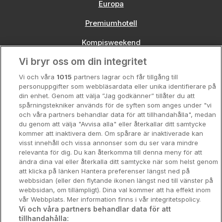
Europa
Premiumhotell
Kompisweekend
Vi bryr oss om din integritet
Storstadsweekend
Vi och våra
1015
partners lagrar och får tillgång till
Hotellrum under 995 kr
personuppgifter som webbläsardata eller unika identifierare på
din enhet. Genom att välja ”Jag godkänner” tillåter du att
Spahotell
spårningstekniker används för de syften som anges under "vi
och våra partners behandlar data för att tillhandahålla", medan
Sydsverige
du genom att välja "Avvisa alla" eller återkallar ditt samtycke
kommer att inaktivera dem. Om spårare är inaktiverade kan
Om Hotellpremien
visst innehåll och vissa annonser som du ser vara mindre
relevanta för dig. Du kan återkomma till denna meny för att
Nya hotell
ändra dina val eller återkalla ditt samtycke när som helst genom
att klicka på länken Hantera preferenser längst ned på
Stadsweekend
webbsidan (eller den flytande ikonen längst ned till vänster på
webbsidan, om tillämpligt). Dina val kommer att ha effekt inom
vår Webbplats. Mer information finns i vår integritetspolicy.
Vi och våra partners behandlar data för att
tillhandahålla: