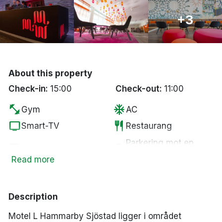
Bergen
+3
Hela Danmark
Done
About this property
Check-in:
15:00
Check-out:
11:00
fitness_center
ac_unit
Gym
AC
tv
restaurant
Smart-TV
Restaurang
Parkering mot en
local_bar
local_parking
Bar
kostnad
Read more
pets
smoke_free
Husdjur tillåtna
Rökfria rum
Description
Motel L Hammarby Sjöstad ligger i området