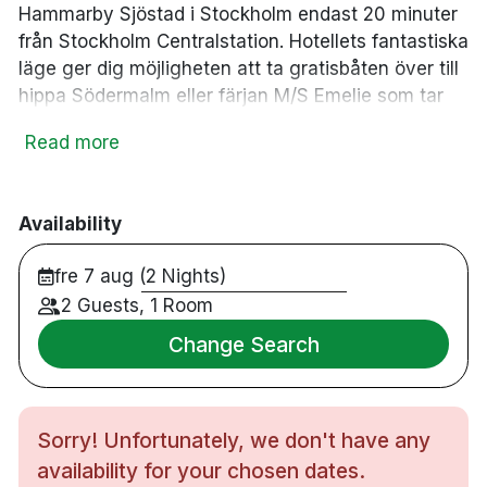
Hammarby Sjöstad i Stockholm endast 20 minuter
från Stockholm Centralstation. Hotellets fantastiska
läge ger dig möjligheten att ta gratisbåten över till
hippa Södermalm eller färjan M/S Emelie som tar
dig till Djurgården och alla dess sevärdheter. Innan
Read more
du kryper ner i hotellets sköna Carpe Diem sängar
för en god natts sömn kan du bränna överflödig
energi i hotellets gym.
Availability
226 rum
fre 7 aug (2 Nights)
Dubbelrum
2 Guests, 1 Room
Badrum med regndusch
Gratis WiFi
Change Search
TV
Skrivbord
Hårtork
Sorry! Unfortunately, we don't have any
Gratis toalettartiklar
availability for your chosen dates.
Gym