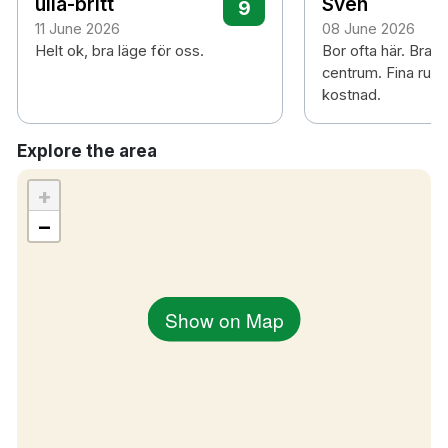
ulla-britt
Sven
9
11 June 2026
08 June 2026
Helt ok, bra läge för oss.
Bor ofta här. Bra l
centrum. Fina rum t
kostnad.
Explore the area
+
−
Show on Map