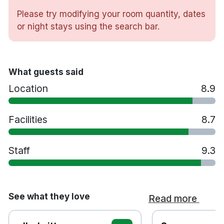
Restaurang
Please try modifying your room quantity, dates
Bar
or night stays using the search bar.
Spjälsäng mot en avgift
Husdjur tillåts mot en avgift - kontakta hotellet
Handikappsanpassade rum finns tillgängliga
Rökfritt
What guests said
20 meter till Mårtensdal spårvagnsstation
Location
8.9
10 minuters bilresa till Stockholm centralstation
45 minuters bilresa till Arlanda flygplats
Facilities
8.7
Staff
9.3
See what they love
Read more