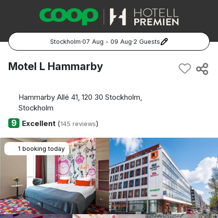
Stockholm
·
07 Aug - 09 Aug
·
2 Guests
Popular Destinations:
Motel L Hammarby
Hela Sverige
Hammarby Allé 41, 120 30 Stockholm,
Stockholm
Stockholm
9
Excellent
(
)
145 reviews
Göteborg
1 booking today
Malmö
Hela Norge
Oslo