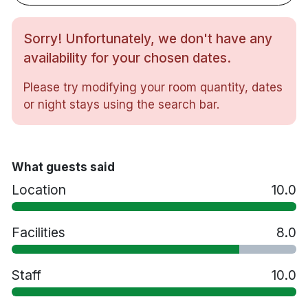
lågtempererad bastu med havsutsikt
Isvak vintertid
Sorry! Unfortunately, we don't have any
Gym/Fitnesscenter
Jacuzzi
availability for your chosen dates.
Gratis WiFi i rum och allmänna utrymmen
Please try modifying your room quantity, dates
Gratis Parkering
or night stays using the search bar.
Tillgänglighetsanpassat
Rökfria rum
Havsnära läge i Nynäshamn, ca 45 minuter
från Stockholm City med bil eller tåg
What guests said
Location
10.0
Facilities
8.0
Staff
10.0