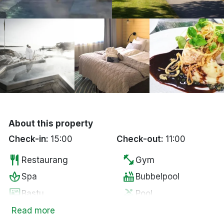
Bergen
Hela Danmark
Done
About this property
Check-in:
15:00
Check-out:
11:00
restaurant
fitness_center
Restaurang
Gym
spa
hot_tub
Spa
Bubbelpool
sauna
pool
Bastu
Pool
wine_bar
local_parking
Minibar
Gratis parkering
Read more