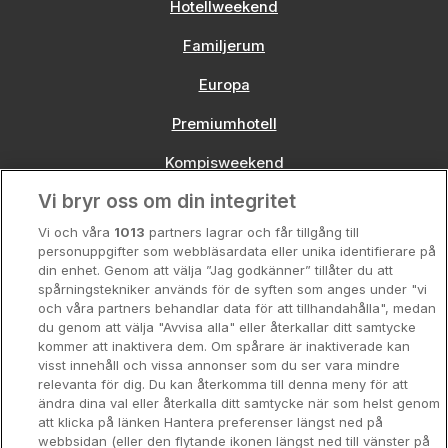
Hotellweekend
Familjerum
Europa
Premiumhotell
Kompisweekend
Vi bryr oss om din integritet
Storstadsweekend
Vi och våra
1013
partners lagrar och får tillgång till
Hotellrum under 995 kr
personuppgifter som webbläsardata eller unika identifierare på
din enhet. Genom att välja ”Jag godkänner” tillåter du att
Spahotell
spårningstekniker används för de syften som anges under "vi
och våra partners behandlar data för att tillhandahålla", medan
Sydsverige
du genom att välja "Avvisa alla" eller återkallar ditt samtycke
kommer att inaktivera dem. Om spårare är inaktiverade kan
Om Hotellpremien
visst innehåll och vissa annonser som du ser vara mindre
relevanta för dig. Du kan återkomma till denna meny för att
Nya hotell
ändra dina val eller återkalla ditt samtycke när som helst genom
att klicka på länken Hantera preferenser längst ned på
Stadsweekend
webbsidan (eller den flytande ikonen längst ned till vänster på