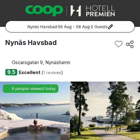
Nynäs Havsbad
·
06 Aug - 08 Aug
·
2 Guests
Popular Destinations:
Nynäs Havsbad
Hela Sverige
Oscarsgatan 9, Nynäshamn
Stockholm
9.5
Excellent
(
)
1 reviews
Göteborg
9 people viewed today
Malmö
Hela Norge
Oslo