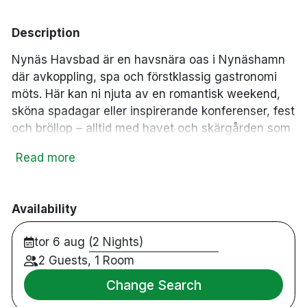
business_center
smoke_free
Business Center
Rökfria rum
accessible
pets
Tillgänglighetsanpassat
Husdjur tillåtna
Description
ev_station
Elbilsladdare
Nynäs Havsbad är en havsnära oas i Nynäshamn
där avkoppling, spa och förstklassig gastronomi
möts. Här kan ni njuta av en romantisk weekend,
sköna spadagar eller inspirerande konferenser, fest
och bröllop – alltid med havet och skärgården som
kuliss. Välkommen till en plats där tiden saktar ner
Read more
och njutning får ta plats, där teamet står redo att
välkomna er med personlig service.
Restaurang
Availability
Bar
tor 6 aug (2 Nights)
Spa med varm inomhuspool / relaxavdelning /
ekologiska behandlingar
2 Guests, 1 Room
Varm sittpool på bryggan
Change Search
Bastuhus med ångbastu, vedeldad bastu och