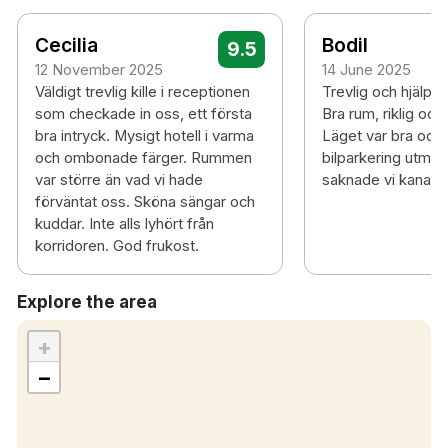
Cecilia
Bodil
9.5
12 November 2025
14 June 2025
Väldigt trevlig kille i receptionen
Trevlig och hjälps
som checkade in oss, ett första
Bra rum, riklig och
bra intryck. Mysigt hotell i varma
Läget var bra och m
och ombonade färger. Rummen
bilparkering utmär
var större än vad vi hade
saknade vi kanal 6 
förväntat oss. Sköna sängar och
kuddar. Inte alls lyhört från
korridoren. God frukost.
Explore the area
+
−