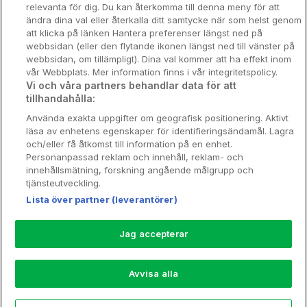
relevanta för dig. Du kan återkomma till denna meny för att
Nya hotell
ändra dina val eller återkalla ditt samtycke när som helst genom
att klicka på länken Hantera preferenser längst ned på
Stadsweekend
webbsidan (eller den flytande ikonen längst ned till vänster på
webbsidan, om tillämpligt). Dina val kommer att ha effekt inom
vår Webbplats. Mer information finns i vår integritetspolicy.
Vi och våra partners behandlar data för att
tillhandahålla:
Booking Enquiries:
info@hotellpremien.se
Använda exakta uppgifter om geografisk positionering. Aktivt
Hotellsupport:
scandinavian@digibreaks.com
läsa av enhetens egenskaper för identifieringsändamål. Lagra
och/eller få åtkomst till information på en enhet.
Personanpassad reklam och innehåll, reklam- och
innehållsmätning, forskning angående målgrupp och
Hotellpremien.se av en del av Coop
tjänsteutveckling.
Sverige. Coop Sverige 171 88 Solna,
Lista över partner (leverantörer)
Telefon: 010-742 00 00, Org.nr: 556710-
5480.
Jag accepterar
Läs mer om Coops Partnererbjudande:
www.coop.se/medlem/partnererbjudande
Avvisa alla
Nytt!