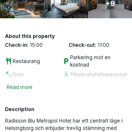
+9
Bergen
Hela Danmark
About this property
Done
Check-in:
15:00
Check-out:
11:00
Parkering mot en
restaurant
local_parking
Restaurang
kostnad
fitness_center
accessible
Gym
Tillgänglighetsanpassat
pets
smoke_free
Husdjur tillåtna
Rökfria rum
Read more
local_bar
wifi
Bar
Fritt WiFi
chair
Lounge
Description
Radisson Blu Metropol Hotel har ett centralt läge i
Helsingborg och erbjuder trevlig stämning med