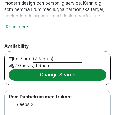
modern design och personlig service. Känn dig
som hemma i rum med lugna harmoniska färger,
vacker inredning och smart design. Varför inte
boka rum med vår härliga frukostbuffé som
Read more
inkluderar à la minute-rätter från det öppna köket i
restaurang Nelly’s Food etc.
Availability
205 rum
fre 7 aug (2 Nights)
Frukost
2 Guests, 1 Room
Wi-Fi
Change Search
Bar & Restaurang
Gym
Parkering mot en avgift
Handikappanpassat
Rea: Dubbelrum med frukost
Rökfria rum
Sleeps 2
djurvänligt
24-timmarsreception