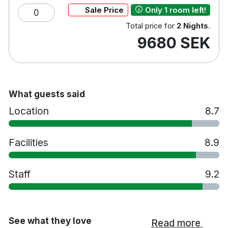
Sale Price
Only 1 room left!
Helsingborgs centralstation 550 m
0
Ramlösa 2,6 km
Total price for
2 Nights
.
Ängelholm-helsingborg flygplats 30 km
9680 SEK
What guests said
Location
8.7
Facilities
8.9
Staff
9.2
See what they love
Read more