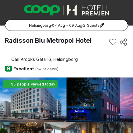
Helsingborg
·
07 Aug - 09 Aug
·
2 Guests
Popular Destinations:
Radisson Blu Metropol Hotel
Hela Sverige
Carl Krooks Gata 16, Helsingborg
Stockholm
9
Excellent
(
)
54 reviews
Göteborg
95 people viewed today
Malmö
Hela Norge
Oslo