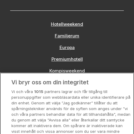
Hotellweekend
Familjerum
Europa
Premiumhotell
Kompisweekend
Vi bryr oss om din integritet
Storstadsweekend
Vi och våra
1015
partners lagrar och får tillgång till
Hotellrum under 995 kr
personuppgifter som webbläsardata eller unika identifierare på
din enhet. Genom att välja ”Jag godkänner” tillåter du att
Spahotell
spårningstekniker används för de syften som anges under "vi
och våra partners behandlar data för att tillhandahålla", medan
Sydsverige
du genom att välja "Avvisa alla" eller återkallar ditt samtycke
kommer att inaktivera dem. Om spårare är inaktiverade kan
Om Hotellpremien
visst innehåll och vissa annonser som du ser vara mindre