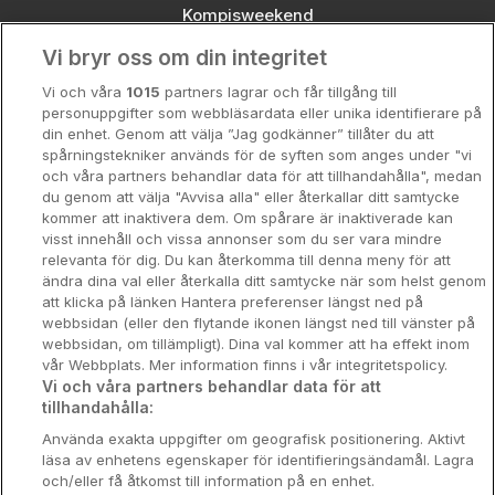
Kompisweekend
Vi bryr oss om din integritet
Storstadsweekend
Vi och våra
1015
partners lagrar och får tillgång till
Hotellrum under 995 kr
personuppgifter som webbläsardata eller unika identifierare på
din enhet. Genom att välja ”Jag godkänner” tillåter du att
Spahotell
spårningstekniker används för de syften som anges under "vi
och våra partners behandlar data för att tillhandahålla", medan
Sydsverige
du genom att välja "Avvisa alla" eller återkallar ditt samtycke
kommer att inaktivera dem. Om spårare är inaktiverade kan
Om Hotellpremien
visst innehåll och vissa annonser som du ser vara mindre
relevanta för dig. Du kan återkomma till denna meny för att
Nya hotell
ändra dina val eller återkalla ditt samtycke när som helst genom
att klicka på länken Hantera preferenser längst ned på
Stadsweekend
webbsidan (eller den flytande ikonen längst ned till vänster på
webbsidan, om tillämpligt). Dina val kommer att ha effekt inom
vår Webbplats. Mer information finns i vår integritetspolicy.
Vi och våra partners behandlar data för att
tillhandahålla:
Booking Enquiries:
info@hotellpremien.se
Använda exakta uppgifter om geografisk positionering. Aktivt
Hotellsupport:
scandinavian@digibreaks.com
läsa av enhetens egenskaper för identifieringsändamål. Lagra
och/eller få åtkomst till information på en enhet.