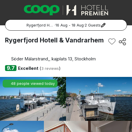
Rygerfjord Hotell & Vandrarhem
·
16 Aug - 18 Aug
·
2 Guests
Popular Destinations:
Rygerfjord Hotell & Vandrarhem
Hela Sverige
Söder Mälarstrand,, kajplats 13, Stockholm
Stockholm
9.7
Excellent
(
)
3 reviews
Göteborg
48 people viewed today
Malmö
Hela Norge
Oslo