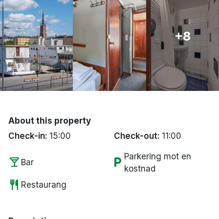
Bergen
+8
Hela Danmark
Done
About this property
Check-in:
15:00
Check-out:
11:00
Parkering mot en
local_bar
local_parking
Bar
kostnad
restaurant
Restaurang