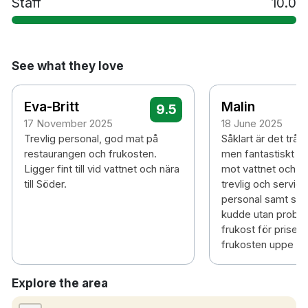
Staff
10.0
See what they love
Eva-Britt
Malin
9.5
17 November 2025
18 June 2025
Trevlig personal, god mat på
Såklart är det trån
restaurangen och frukosten.
men fantastiskt lä
Ligger fint till vid vattnet och nära
mot vattnet och s
till Söder.
trevlig och service
personal samt skö
kudde utan proble
frukost för priset.
frukosten uppe p
Explore the area