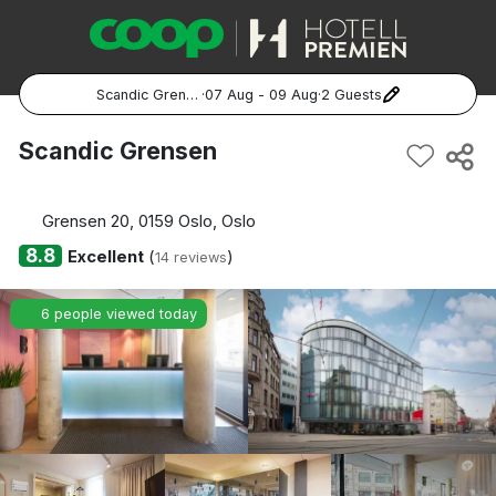
Scandic Grensen
·
07 Aug - 09 Aug
·
2 Guests
Popular Destinations:
Scandic Grensen
Hela Sverige
Grensen 20, 0159 Oslo, Oslo
Stockholm
8.8
Excellent
(
)
14 reviews
Göteborg
6 people viewed today
Malmö
Hela Norge
Oslo