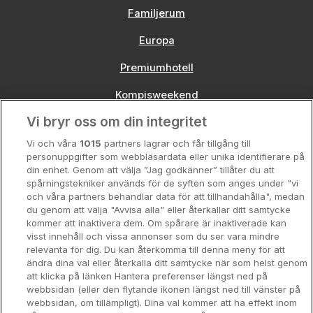
Familjerum
Europa
Premiumhotell
Kompisweekend
Vi bryr oss om din integritet
Storstadsweekend
Vi och våra
1015
partners lagrar och får tillgång till
Hotellrum under 995 kr
personuppgifter som webbläsardata eller unika identifierare på
din enhet. Genom att välja ”Jag godkänner” tillåter du att
Spahotell
spårningstekniker används för de syften som anges under "vi
och våra partners behandlar data för att tillhandahålla", medan
Sydsverige
du genom att välja "Avvisa alla" eller återkallar ditt samtycke
kommer att inaktivera dem. Om spårare är inaktiverade kan
Om Hotellpremien
visst innehåll och vissa annonser som du ser vara mindre
relevanta för dig. Du kan återkomma till denna meny för att
Nya hotell
ändra dina val eller återkalla ditt samtycke när som helst genom
att klicka på länken Hantera preferenser längst ned på
Stadsweekend
webbsidan (eller den flytande ikonen längst ned till vänster på
webbsidan, om tillämpligt). Dina val kommer att ha effekt inom