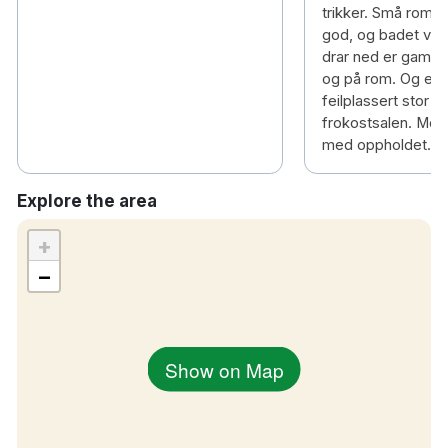
trikker. Små rom,
god, og badet var
drar ned er gamle 
og på rom. Og en t
feilplassert stor tr
frokostsalen. Men a
med oppholdet.
Explore the area
+
−
Show on Map