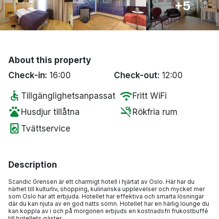
+5
Bergen
Hela Danmark
About this property
Done
Check-in:
16:00
Check-out:
12:00
accessible
wifi
Tillgänglighetsanpassat
Fritt WiFi
pets
smoke_free
Husdjur tillåtna
Rökfria rum
local_laundry_service
Tvättservice
Description
Scandic Grensen är ett charmigt hotell i hjärtat av Oslo. Här har du
närhet till kulturliv, shopping, kulinariska upplevelser och mycket mer
som Oslo har att erbjuda. Hotellet har effektiva och smarta lösningar
där du kan njuta av en god natts sömn. Hotellet har en härlig lounge du
kan koppla av i och på morgonen erbjuds en kostnadsfri frukostbuffé
till hotellets gäster.