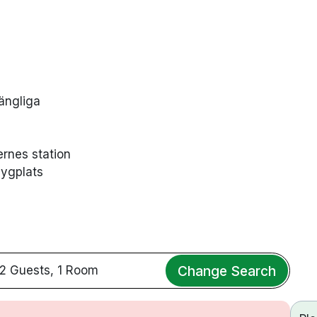
ängliga
ernes station
lygplats
Change Search
2 Guests, 1 Room