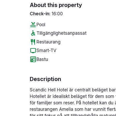
About this property
Check-in:
16:00
pool
Pool
accessible
Tillgänglighetsanpassat
restaurant
Restaurang
tv
Smart-TV
sauna
Bastu
Description
Scandic Hell Hotel är centralt beläget b
Hotellet är idealiskt beläget för dem som 
för familjer som reser. På hotellet kan du
restaurangen Amelia som har vunnit flerta
för sitt fokus på att tillhandahålla matup