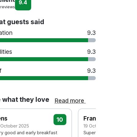
9.4
 reviews
t guests said
ation
9.3
lities
9.3
f
9.3
 what they love
Read more
ens
Frank
10
 October 2025
19 October 2025
ry good and early breakfast
Supert hotel og beliggen