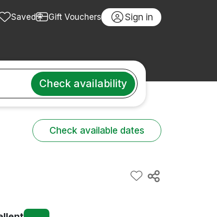
Sign in
Saved
Gift Vouchers
Check availability
Check available dates
ellent