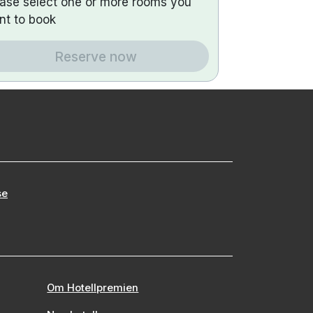
ease select one or more rooms you
nt to book
Reserve now
se
Om Hotellpremien