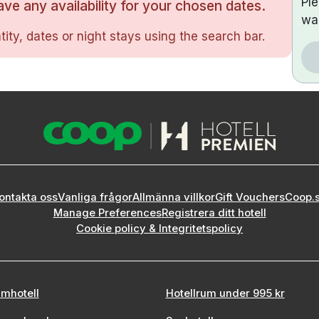
Pl
ve any availability for your chosen dates.
wa
ity, dates or night stays using the search bar.
ontakta oss
Vanliga frågor
Allmänna villkor
Gift Vouchers
Coop.
Manage Preferences
Registrera ditt hotell
Cookie policy & Integritetspolicy
mhotell
Hotellrum under 995 kr