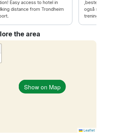
ion! Easy access to hotel in
,beste frokost eg har opp
lking distance from Trondheim
også svømmebasseng o
port.
treningsrom👍😀😀
lore the area
Show on Map
Leaflet