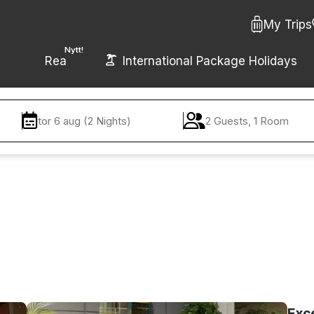
My Trips
Nytt!
Rea
International Package Holidays
tor 6 aug (2 Nights)
2 Guests, 1 Room
Exc