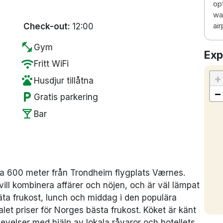
opt
wa
Check-out:
12:00
air
fitness_center
Gym
Exp
wifi
Fritt WiFi
+
pets
Husdjur tillåtna
−
local_parking
Gratis parkering
local_bar
Bar
ara 600 meter från Trondheim flygplats Værnes.
vill kombinera affärer och nöjen, och är väl lämpat
 äta frukost, lunch och middag i den populära
let priser för Norges bästa frukost. Köket är känt
plevelser med hjälp av lokala råvaror och hotellets