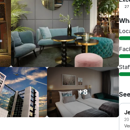
27
Wha
Loc
Faci
Staf
+8
See
J
20
Ve