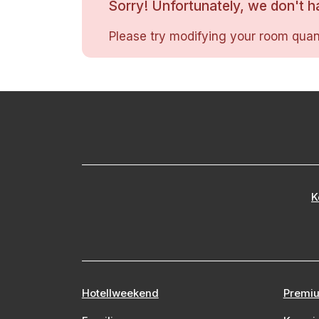
Sorry! Unfortunately, we don't ha
Please try modifying your room quant
K
Hotellweekend
Premiu