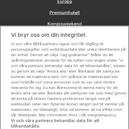
Europa
Premiumhotell
Kompisweekend
Vi bryr oss om din integritet
Storstadsweekend
Vi och våra
1013
partners lagrar och får tillgång till
Hotellrum under 995 kr
personuppgifter som webbläsardata eller unika identifierare på
din enhet. Genom att välja ”Jag godkänner” tillåter du att
Spahotell
spårningstekniker används för de syften som anges under "vi
och våra partners behandlar data för att tillhandahålla", medan
Sydsverige
du genom att välja "Avvisa alla" eller återkallar ditt samtycke
kommer att inaktivera dem. Om spårare är inaktiverade kan
Om Hotellpremien
visst innehåll och vissa annonser som du ser vara mindre
relevanta för dig. Du kan återkomma till denna meny för att
Nya hotell
ändra dina val eller återkalla ditt samtycke när som helst genom
att klicka på länken Hantera preferenser längst ned på
Stadsweekend
webbsidan (eller den flytande ikonen längst ned till vänster på
webbsidan, om tillämpligt). Dina val kommer att ha effekt inom
vår Webbplats. Mer information finns i vår integritetspolicy.
Vi och våra partners behandlar data för att
tillhandahålla:
Booking Enquiries:
info@hotellpremien.se