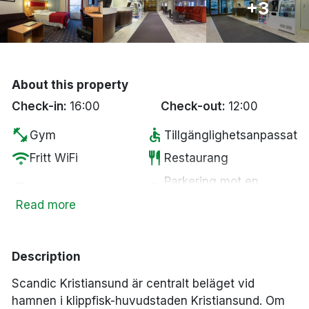
+3
Bergen
Hela Danmark
About this property
Done
Check-in:
16:00
Check-out:
12:00
fitness_center
accessible
Gym
Tillgänglighetsanpassat
wifi
restaurant
Fritt WiFi
Restaurang
Parkering mot en
pets
local_parking
Husdjur tillåtna
kostnad
Read more
ev_station
tv
Elbilsladdare
Smart-TV
local_laundry_service
Tvättservice
Description
Scandic Kristiansund är centralt beläget vid
hamnen i klippfisk-huvudstaden Kristiansund. Om