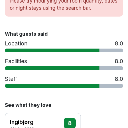
Please try modifying your room quantity, dates
Gym
or night stays using the search bar.
Restaurang serverar frukost
Tvättservice
Extrasäng mot en avgift
Husdjur tillåts mot en avgift
What guests said
Handikappsanpassade rum finns tillgängliga
Location
8.0
Parkering mot en avgift
Rökfritt
15 minuters promenad till Kristiansund
Facilities
8.0
färjeterminal
15 minuters bilresa till Kristiansund flygplats
Staff
8.0
See what they love
Ingibjørg
8