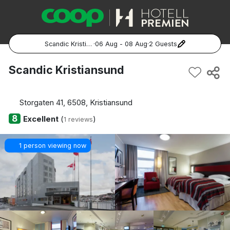
Scandic Kristiansund
·
06 Aug - 08 Aug
·
2 Guests
Popular Destinations:
Scandic Kristiansund
Hela Sverige
Storgaten 41, 6508, Kristiansund
Stockholm
8
Excellent
(
)
1 reviews
Göteborg
1 person viewing now
Malmö
Hela Norge
Oslo