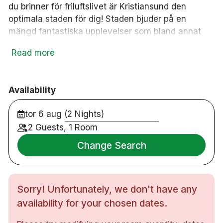
du brinner för friluftslivet är Kristiansund den
optimala staden för dig! Staden bjuder på en
mängd fantastiska upplevelser som bland annat
djuphavsfiske, jakt, laxfiske och fotosafari. På
Read more
hotellets rum kan du utöver att känna den fräscha
havsluften sova gott i sköna sängar, fräscha till dig
i det trevliga badrummet eller slöa framför TV:n
Availability
efter en dag på stan.
tor 6 aug (2 Nights)
102 rum
Dubbelrum
2 Guests, 1 Room
Badrum med dusch och badkar
Change Search
Gratis WiFi
TV
Skrivbord
Sorry! Unfortunately, we don't have any
Hårtork
Gratis toalettartiklar
availability for your chosen dates.
Bastu