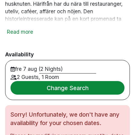
husknuten. Härifrån har du nära till restauranger,
uteliv, caféer, affärer och nöjen. Den
historieintresserade kan på en kort promenad ta
sig till både Hafslund Hovedgård och även
Read more
Borgarsyssel museum! Två av Sarpsborgs mest
kända sevärdheter. Hotellets rum är ljusa och
nästan alla har parkettgolv dessutom är det
Availability
möblerat med moderna möbler, gardiner, bilder och
lampor. Alla rum är utrustade med TV, privat
fre 7 aug (2 Nights)
badrum, byxpress och hårtork. Här kan du avrunda
2 Guests, 1 Room
en lyckad dag på bästa sätt med ett glas rött i
hotellets stämningsfulla Barception.
Change Search
67 rum
Dubbelrum
Sorry! Unfortunately, we don't have any
Badrum med dusch eller badkar
Gratis WiFi
availability for your chosen dates.
TV