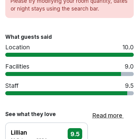
Please try modifying your room quantity, dates
Skrivbord
or night stays using the search bar.
Hårtork
Byxpress
Strykjärn/strykbräda
Lyxtoalettartiklar
What guests said
Frukostrestaurang
Location
10.0
Barception
Tvättservice
Spjälsäng mot en avgift
Facilities
9.0
Extrasäng mot en avgift
Husdjur tillåts mot en avgift
Staff
9.5
Handikappsanpassade rum finns tillgängliga
Rökfritt
10 minuters promenad till Sarpsborg station
15 minuters promenad till Borgarsyssel
See what they love
Read more
museum
30 minuters promenad till Hafslund Hovedgård
Lillian
9.5
1.5 timmes bilresa till Oslo Gardermoen