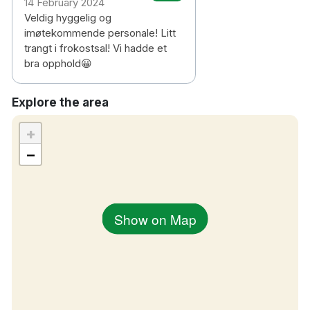
14 February 2024
flygplats
Veldig hyggelig og
imøtekommende personale! Litt
trangt i frokostsal! Vi hadde et
bra opphold😀
Explore the area
+
−
Show on Map