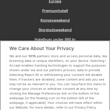
Europa
Premiumhotell
Kompisweekend
Storstadsweekend
Hotellrum under 995 kr
We Care About Your Privacy
Spahotell
We and our
1015
partners store and access personal data, like
Sydsverige
browsing data or unique identifiers, on your device. Selecting I
Accept enables tracking technologies to support the purposes
Om Hotellpremien
shown under we and our partners process data to provide.
Selecting Reject All or withdrawing your consent will disable
Nya hotell
them. If trackers are disabled, some content and ads you see
may not be as relevant to you. You can resurface this menu to
Stadsweekend
change your choices or withdraw consent at any time by
clicking the Manage Preferences link on the bottom of the
webpage [or the floating icon on the bottom-left of the
webpage, if applicable] .Your choices will have effect within
our Website. For more details, refer to our Privacy Policy.
Booking Enquiries:
info@hotellpremien.se