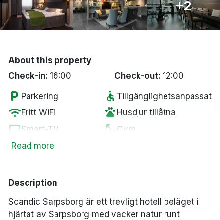
+2
Bergen
Hela Danmark
About this property
Done
Check-in:
16:00
Check-out:
12:00
local_parking
accessible
Parkering
Tillgänglighetsanpassat
wifi
pets
Fritt WiFi
Husdjur tillåtna
tv
fitness_center
Smart-TV
Gym
chair
local_laundry_service
Lounge
Tvättservice
Read more
Description
Scandic Sarpsborg är ett trevligt hotell beläget i
hjärtat av Sarpsborg med vacker natur runt