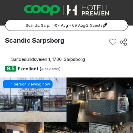
Scandic Sarpsborg
·
07 Aug - 09 Aug
·
2 Guests
Popular Destinations:
Scandic Sarpsborg
Hela Sverige
Sandesundsveien 1, 1706, Sarpsborg
Stockholm
9.5
Excellent
(
)
4 reviews
Göteborg
1 person viewing now
Malmö
Hela Norge
Oslo