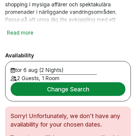
shopping i mysiga affärer och spektakulära
promenader i närliggande vandringsområden.
Passa på att unna dig lite avkoppling med ett
besök i hotellets mysiga wellnessavdelning där du
Read more
bland annat hittar ett gym, en pool och en bastu.
Bland vacker natur och lugna omgivningar erbjuder
hotellet spännande aktiviteter, god mat, stora
Availability
mysiga rum - få mentala påfyllningar i magiska
Valdres.
tor 6 aug (2 Nights)
139 rum
2 Guests, 1 Room
Dubbelrum & familjerum
Change Search
Badrum med dusch
Gratis WiFi
TV
Sorry! Unfortunately, we don't have any
Skrivbord
Hårtork
availability for your chosen dates.
Minibar