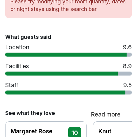
Please try modifying your room quantity, dates
Strykjärn/strykbräda på begäran
or night stays using the search bar.
Room service
Bastu
Inomhuspool
Gym
What guests said
Restaurang
Location
9.6
Bar
Tvättservice
Tidig incheckning mot en avgift - i mån av
Facilities
8.9
plats
Sen utcheckning mot en avgift - i mån av plats
Staff
9.5
Spjälsäng mot en avgift
Extrasäng mot en avgift
Husdjur tillåts mot en avgift
Handikappsanpassade rum finns tillgängliga
See what they love
Read more
Gratis parkering
Rökfritt
Margaret Rose
Knut
10
5 minuters promenad till Fagernes Shopping