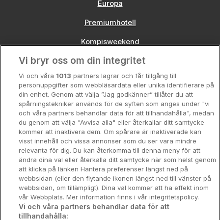
Europa
Premiumhotell
Kompisweekend
Vi bryr oss om din integritet
Storstadsweekend
Vi och våra
1013
partners lagrar och får tillgång till
Hotellrum under 995 kr
personuppgifter som webbläsardata eller unika identifierare på
din enhet. Genom att välja ”Jag godkänner” tillåter du att
Spahotell
spårningstekniker används för de syften som anges under "vi
och våra partners behandlar data för att tillhandahålla", medan
Sydsverige
du genom att välja "Avvisa alla" eller återkallar ditt samtycke
kommer att inaktivera dem. Om spårare är inaktiverade kan
Om Hotellpremien
visst innehåll och vissa annonser som du ser vara mindre
relevanta för dig. Du kan återkomma till denna meny för att
Nya hotell
ändra dina val eller återkalla ditt samtycke när som helst genom
att klicka på länken Hantera preferenser längst ned på
Stadsweekend
webbsidan (eller den flytande ikonen längst ned till vänster på
webbsidan, om tillämpligt). Dina val kommer att ha effekt inom
vår Webbplats. Mer information finns i vår integritetspolicy.
Vi och våra partners behandlar data för att
tillhandahålla: