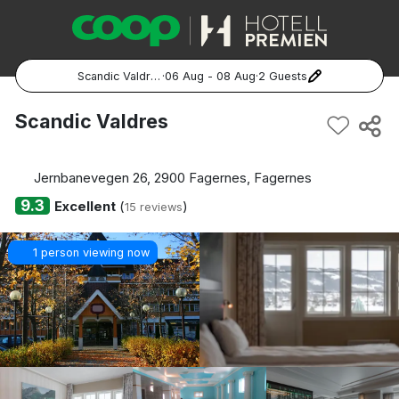
Scandic Valdres
·
06 Aug - 08 Aug
·
2 Guests
Popular Destinations:
Scandic Valdres
Hela Sverige
Jernbanevegen 26, 2900 Fagernes, Fagernes
Stockholm
9.3
Excellent
(
)
15 reviews
Göteborg
1 person viewing now
Malmö
Hela Norge
Oslo