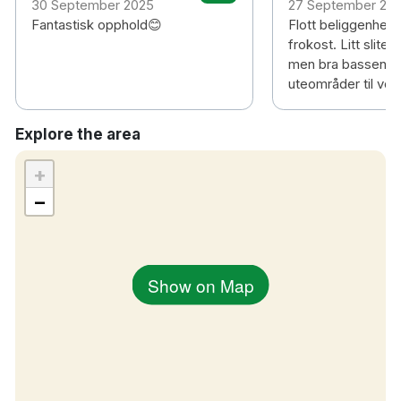
30 September 2025
27 September 20
2 timmars bilresa till Oslo Gardermoen
Fantastisk opphold😊
Flott beliggenhet,
flygplats
frokost. Litt sliten
men bra basseng/ 
uteområder til vok
Explore the area
+
−
Show on Map