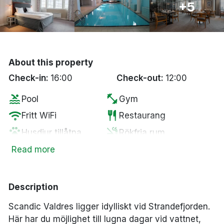
+5
Bergen
Hela Danmark
About this property
Done
Check-in:
16:00
Check-out:
12:00
pool
fitness_center
Pool
Gym
wifi
restaurant
Fritt WiFi
Restaurang
pets
smoke_free
Husdjur tillåtna
Rökfria rum
child_care
local_parking
Barn klubb
Gratis parkering
Read more
spa
sauna
Spa
Bastu
local_bar
accessible
Bar
Tillgänglighetsanpassat
Description
Scandic Valdres ligger idylliskt vid Strandefjorden.
Här har du möjlighet till lugna dagar vid vattnet,