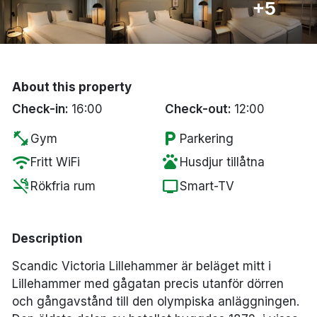
+5
Bergen
Hela Danmark
About this property
Done
Check-in:
16:00
Check-out:
12:00
fitness_center
local_parking
Gym
Parkering
wifi
pets
Fritt WiFi
Husdjur tillåtna
smoke_free
tv
Rökfria rum
Smart-TV
Description
Scandic Victoria Lillehammer är beläget mitt i
Lillehammer med gågatan precis utanför dörren
och gångavstånd till den olympiska anläggningen.