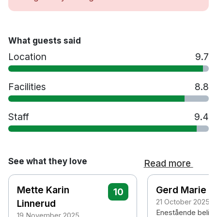
Gym
Restaurang
Bar
What guests said
Tvättservice
Location
9.7
Extrasäng mot en avgift
Husdjur tillåts mot en avgift
Handikappsanpassade rum finns tillgängliga
Facilities
8.8
Parkering mot en avgift
Rökfritt
Staff
9.4
5 minuters promenad till Lillehammer station
2 timmars bilresa till Oslo Gardermoen
flygplats
See what they love
Read more
Mette Karin
Gerd Marie
10
Linnerud
21 October 2025
Enestående belig
19 November 2025