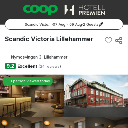
Scandic Victoria Lillehammer
·
07 Aug - 09 Aug
·
2 Guests
Popular Destinations:
Scandic Victoria Lillehammer
Hela Sverige
Nymosvingen 3, Lillehammer
Stockholm
9.2
Excellent
(
)
24 reviews
Göteborg
1 person viewed today
Malmö
Hela Norge
Oslo