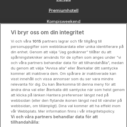
Premiumhotell
Kompisweekend
Vi bryr oss om din integritet
Storstadsweekend
Vi och våra
1015
partners lagrar och får tillgång till
Hotellrum under 995 kr
personuppgifter som webbläsardata eller unika identifierare på
din enhet. Genom att välja ”Jag godkänner” tillåter du att
Spahotell
spårningstekniker används för de syften som anges under "vi
och våra partners behandlar data för att tillhandahålla", medan
Sydsverige
du genom att välja "Avvisa alla" eller återkallar ditt samtycke
kommer att inaktivera dem. Om spårare är inaktiverade kan
Om Hotellpremien
visst innehåll och vissa annonser som du ser vara mindre
relevanta för dig. Du kan återkomma till denna meny för att
Nya hotell
ändra dina val eller återkalla ditt samtycke när som helst genom
att klicka på länken Hantera preferenser längst ned på
Stadsweekend
webbsidan (eller den flytande ikonen längst ned till vänster på
webbsidan, om tillämpligt). Dina val kommer att ha effekt inom
vår Webbplats. Mer information finns i vår integritetspolicy.
Vi och våra partners behandlar data för att
tillhandahålla:
Booking Enquiries:
info@hotellpremien.se