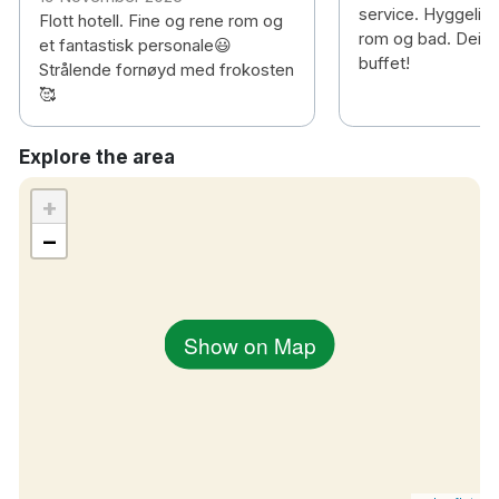
service. Hyggelig, 
Flott hotell. Fine og rene rom og
rom og bad. Deilig
et fantastisk personale😃
buffet!
Strålende fornøyd med frokosten
🥰
Explore the area
+
−
Show on Map