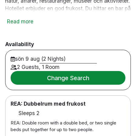
natur, affärer, restauranger, museer och aktiviteter.
Hotellet erbjuder en god frukost. Du hittar en bar på
hotellet och i loungen med öppen spis kan du
Read more
koppla av med en hemlagad våffla, eftersom
våffeljärnet är framme varje dag.
Availability
71 rum
sön 9 aug (2 Nights)
Bar
2 Guests, 1 Room
Tillgänglig för rullstol
Change Search
TV
Minibar
Te/kaffe på rummet
Hårtork
REA: Dubbelrum med frukost
Gratis trådlöst nätverk
Sleeps 2
Rökfritt hotell
REA: Double room with a double bed, or two single
13 minuters promenad till Bodø station
beds put together for up to two people.
1,3 km till Bodø flygplats (BOO)