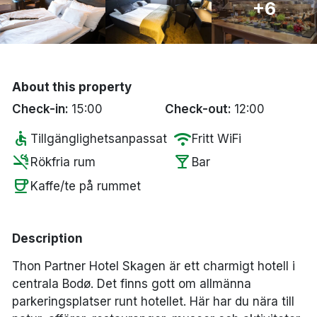
+6
Bergen
Hela Danmark
About this property
Done
Check-in:
15:00
Check-out:
12:00
accessible
wifi
Tillgänglighetsanpassat
Fritt WiFi
smoke_free
local_bar
Rökfria rum
Bar
coffee
Kaffe/te på rummet
Description
Thon Partner Hotel Skagen är ett charmigt hotell i
centrala Bodø. Det finns gott om allmänna
parkeringsplatser runt hotellet. Här har du nära till