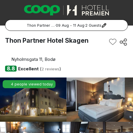
Thon Partner Hotel Skagen
·
09 Aug - 11 Aug
·
2 Guests
Popular Destinations:
Thon Partner Hotel Skagen
Hela Sverige
Nyholmsgata 11, Bodø
Stockholm
8.8
Excellent
(
)
2 reviews
Göteborg
4 people viewed today
Malmö
Hela Norge
Oslo