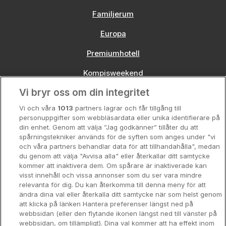
Familjerum
Europa
Premiumhotell
Kompisweekend
Vi bryr oss om din integritet
Storstadsweekend
Vi och våra
1013
partners lagrar och får tillgång till
Hotellrum under 995 kr
personuppgifter som webbläsardata eller unika identifierare på
din enhet. Genom att välja ”Jag godkänner” tillåter du att
Spahotell
spårningstekniker används för de syften som anges under "vi
och våra partners behandlar data för att tillhandahålla", medan
Sydsverige
du genom att välja "Avvisa alla" eller återkallar ditt samtycke
kommer att inaktivera dem. Om spårare är inaktiverade kan
Om Hotellpremien
visst innehåll och vissa annonser som du ser vara mindre
relevanta för dig. Du kan återkomma till denna meny för att
Nya hotell
ändra dina val eller återkalla ditt samtycke när som helst genom
att klicka på länken Hantera preferenser längst ned på
Stadsweekend
webbsidan (eller den flytande ikonen längst ned till vänster på
webbsidan, om tillämpligt). Dina val kommer att ha effekt inom