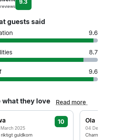
9.3
 reviews
t guests said
ation
9.6
lities
8.7
f
9.6
 what they love
Read more
wa
Ola
10
 March 2025
04 December 2024
 riktigt guldkorn
Charmigt hotell med fint l