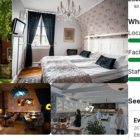
60
Wha
Loc
Faci
Staf
See
+7
E
26
Ett