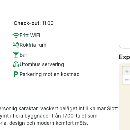
Check-out:
11:00
wifi
Fritt WiFi
smoke_free
Rökfria rum
local_bar
Bar
Exp
deck
Utomhus servering
+
local_parking
Parkering mot en kostnad
−
rsonlig karaktär, vackert beläget intill Kalmar Slott
rymt i flera byggnader från 1700-talet som
toria, design och modern komfort möts.