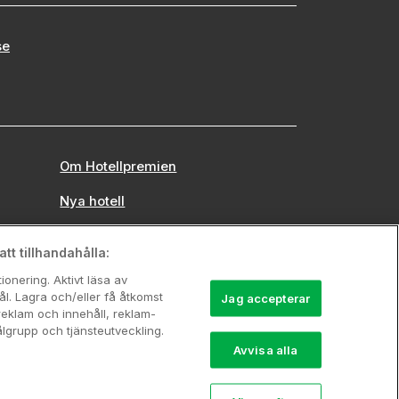
se
Om Hotellpremien
Nya hotell
Stadsweekend
tt tillhandahålla:
onering. Aktivt läsa av
l. Lagra och/eller få åtkomst
Jag accepterar
reklam och innehåll, reklam-
grupp och tjänsteutveckling.
Avvisa alla