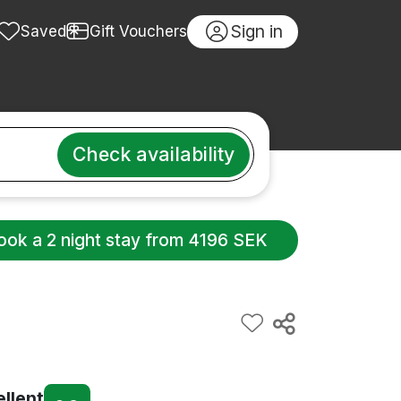
Sign in
Saved
Gift Vouchers
Check availability
ook a 2 night stay from 4196 SEK
ellent