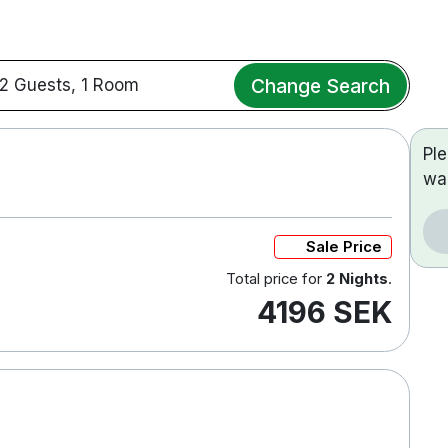
Change Search
2 Guests, 1 Room
Pl
wa
Sale Price
Total price for
2 Nights
.
4196 SEK