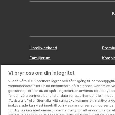
K
Hotellweekend
Premiu
Familjerum
Kompi
Europa
Stors
Vi bryr oss om din integritet
Vi och våra
1015
partners lagrar och får tillgång till personuppgif
webbläsardata eller unika identifierare på din enhet. Genom att vä
godkänner” tillåter du att spårningstekniker används för de syft
"vi och våra partners behandlar data för att tillhandahålla", meda
"Avvisa alla" eller återkallar ditt samtycke kommer att inaktivera 
inaktiverade kan visst innehåll och vissa annonser som du ser va
för dig. Du kan återkomma till denna meny för att ändra dina val ell