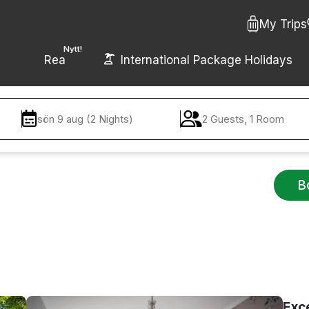
My Trips
Nytt!
Rea
International Package Holidays
sön 9 aug (2 Nights)
2 Guests, 1 Room
B
Exc