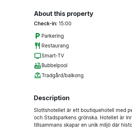
About this property
Check-in:
15:00
local_parking
Parkering
restaurant
Restaurang
tv
Smart-TV
hot_tub
Bubbelpool
deck
Tradgård/balkong
Description
Slottshotellet är ett boutiquehotell med pe
och Stadsparkens grönska. Hotellet är in
tillsammans skapar en unik miljö där his