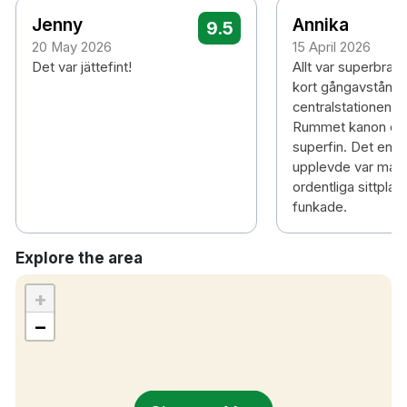
Jenny
Annika
9.5
20 May 2026
15 April 2026
Det var jättefint!
Allt var superbra. 
kort gångavstånd 
centralstationen oc
Rummet kanon och
superfin. Det enda 
upplevde var matsa
ordentliga sittplat
funkade.
Explore the area
+
−