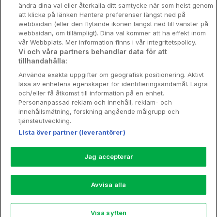
Nya hotell
ändra dina val eller återkalla ditt samtycke när som helst genom
att klicka på länken Hantera preferenser längst ned på
Stadsweekend
webbsidan (eller den flytande ikonen längst ned till vänster på
webbsidan, om tillämpligt). Dina val kommer att ha effekt inom
vår Webbplats. Mer information finns i vår integritetspolicy.
Vi och våra partners behandlar data för att
tillhandahålla:
Booking Enquiries:
info@hotellpremien.se
Använda exakta uppgifter om geografisk positionering. Aktivt
Hotellsupport:
scandinavian@digibreaks.com
läsa av enhetens egenskaper för identifieringsändamål. Lagra
och/eller få åtkomst till information på en enhet.
Personanpassad reklam och innehåll, reklam- och
innehållsmätning, forskning angående målgrupp och
Hotellpremien.se av en del av Coop
tjänsteutveckling.
Sverige. Coop Sverige 171 88 Solna,
Lista över partner (leverantörer)
Telefon: 010-742 00 00, Org.nr: 556710-
5480.
Jag accepterar
Läs mer om Coops Partnererbjudande:
www.coop.se/medlem/partnererbjudande
Avvisa alla
Nytt!
Visa syften