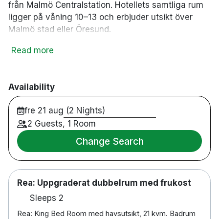
från Malmö Centralstation. Hotellets samtliga rum
ligger på våning 10–13 och erbjuder utsikt över
Malmö stad eller Öresund.
Högst upp i hotellet hittar du restaurang och bar
Read more
Kasai in the Sky med Malmös högst belägna
utomhusterrass. Här serveras frukost varje morgon
och senare under dagen kan du njuta av asiatiskt
Availability
inspirerade rätter, cocktails och en fantastisk utsikt
fre 21 aug (2 Nights)
över staden. I samma byggnad finns även Salads &
Smoothies och lunchrestaurangen Lokal 17.
2 Guests, 1 Room
Change Search
Hotellets gäster har fri tillgång till närliggande
Nordic Wellness gym. Hundvänliga rum finns i
kategorin Uppgraderat Dubbelrum med havsutsikt
och kan bokas i mån av tillgång.
Rea: Uppgraderat dubbelrum med frukost
Sleeps 2
95 rum
Fri tillgång till närliggande Nordic Wellness
Rea: King Bed Room med havsutsikt, 21 kvm. Badrum