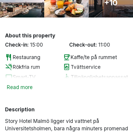
+10
Bergen
Hela Danmark
About this property
Done
Check-in:
15:00
Check-out:
11:00
restaurant
coffee
Restaurang
Kaffe/te på rummet
smoke_free
local_laundry_service
Rökfria rum
Tvättservice
tv
accessible
Smart-TV
Tillgänglighetsanpassat
wifi
pets
Fritt WiFi
Husdjur tillåtna
Read more
local_bar
crib
Bar
Spjälsäng
Parkering mot en
local_parking
room_service
Description
Rumsservice
kostnad
Story Hotel Malmö ligger vid vattnet på
room_service
deck
Tillgång till gym
Takterrass
Universitetsholmen, bara några minuters promenad