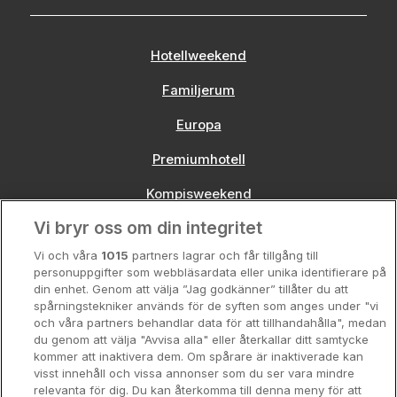
Hotellweekend
Familjerum
Europa
Premiumhotell
Kompisweekend
Vi bryr oss om din integritet
Storstadsweekend
Vi och våra
1015
partners lagrar och får tillgång till
Hotellrum under 995 kr
personuppgifter som webbläsardata eller unika identifierare på
din enhet. Genom att välja ”Jag godkänner” tillåter du att
Spahotell
spårningstekniker används för de syften som anges under "vi
och våra partners behandlar data för att tillhandahålla", medan
Sydsverige
du genom att välja "Avvisa alla" eller återkallar ditt samtycke
kommer att inaktivera dem. Om spårare är inaktiverade kan
Om Hotellpremien
visst innehåll och vissa annonser som du ser vara mindre
relevanta för dig. Du kan återkomma till denna meny för att