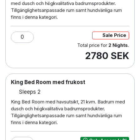
med dusch och högkvalitativa badrumsprodukter.
gym
Tillgänglighetsanpassade rum samt hundvänliga rum
Hundvänliga rum finns i kategorin Uppgraderat
finns i denna kategori.
Dubbelrum med havsutsikt och måste förbokas
Parkering finns mot en avgift i närliggande
parkeringshus
Sale Price
0
Total price for
2 Nights
.
Cirka 5 minuters promenad till Malmö
2780 SEK
Centralstation
Cirka 10 minuters promenad till Lilla Torg
Cirka 35 minuters bilresa till Köpenhamn
Kastrup Airport
King Bed Room med frukost
Cirka 35 minuters bilresa till Malmö Airport
Sleeps 2
King Bed Room med havsutsikt, 21 kvm. Badrum med
dusch och högkvalitativa badrumsprodukter.
Tillgänglighetsanpassade rum samt hundvänliga rum
finns i denna kategori.