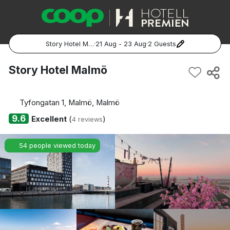
Story Hotel Malmö
·
21 Aug - 23 Aug
·
2 Guests
Popular Destinations:
Story Hotel Malmö
Hela Sverige
Tyfongatan 1, Malmö, Malmö
Stockholm
9.6
Excellent
(
)
4 reviews
Göteborg
54 people viewed today
Malmö
Hela Norge
Oslo